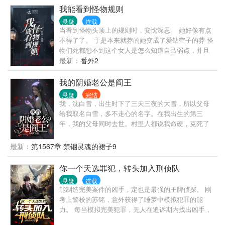
尸、毛僵、行尸、不化骨、血尸、灵尸、飞尸、尸
我能看到怪物规则
仙、旱魃……越变越强！ 他，已然是大恐怖。 ……
悬疑
连载
当看到怪物头顶上的规则时，安忱深思。 她好像有点
不得了了。 于是本来就莽的她变成了爱钻空子的莽 怪
物们死都想不到这个女人是怎么知道自己弱点，并且
无伤通关的。 ———— 在怪物纵横的规则领域里，安
最新：
番外2
忱不懂怎么通过规则找到规则领域的生成点，她只知
道这些怪物肯定知道些什么。 于是，在怪物们都享受
我的阴婚老公是阎王
人类对自己的恐惧时，看见了一名挥着大刀的女孩站
悬疑
完结
在自己面前。 “知道些什么，都吐出来。” 怪物：“……”
我，沈白雪，出生时下了三天三夜的大雪，所以父母
你好像很狂啊。 正要给她一个教训时，安忱甚至都没
给我取名白雪，多不走心的名字。在我出生的第三
有动刀就让它差点死掉。 “再不说我弄死你。”
年，我的父母同时去世。村里人都说我命硬，克死了
自己的父母，从此我和姥姥相依为命，三岁时，我意
外的见到了不该见的东西，姥姥跟我说，我是天生的
最新：
第1567章 禁锢灵魂的裙子9
阴阳眼，让我看见可怕的东西，不要声张，后来姥姥
为了养活我，把我带了市内，开了一家纸扎铺……
你一个天选罪犯，转头加入刑侦队
悬疑
连载
能制造完美案件的凶手，定也是最强的王牌侦探。 刚
考上警校的苏铭，意外获得了睡梦中模拟犯罪的能
力。 每当模拟完美犯罪，无人在追诉期内找出凶手，
便可获得在犯罪中所使用的各种技能。 模拟完美犯罪