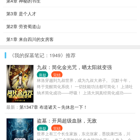
第4章 神秘的书生
第3章 是个人才
第2章 劳资蜀道山
第1章 来自四川的女房客
《我的探墓笔记：1949》推荐
九叔：简化金光咒，晒太阳就变强
悬疑
完结
林洛穿越到九叔世界，成为九叔大弟子。 沉默十年，
终于觉醒简化系统！ 一切技能功法都可简化！ 上清吐
纳术简化成功——呼吸！ 上清大洞真经简化成功——
大口呼吸！ 上清闪电奔雷拳简化成功——摩擦起电！
犹如天书的修炼真诀在林洛面前变得纯粹，简单！ 九
最新：
第1347章 布道诸天～先休息一下！
叔：看见那个小天师了吗？我徒弟！ 四目：一休，让
你徒弟给我师侄当丫鬟，你不亏！ 千鹤：什么！我又
盗墓：开局超级血脉，无敌
要打巅峰赛！还好，这次我有通天代！阿洛救我！ 半
悬疑
完结
碗清水照乾坤，一张灵符命鬼神。 脚踏阴阳八卦步，
世界上有三个长生家族，东北张家，墨脱康巴洛，川
手执木剑斩妖魂。 挥泪洒酒英灵地，道气长存天地
地汪家。 当三个家族的长生血脉融合于一人身上，会