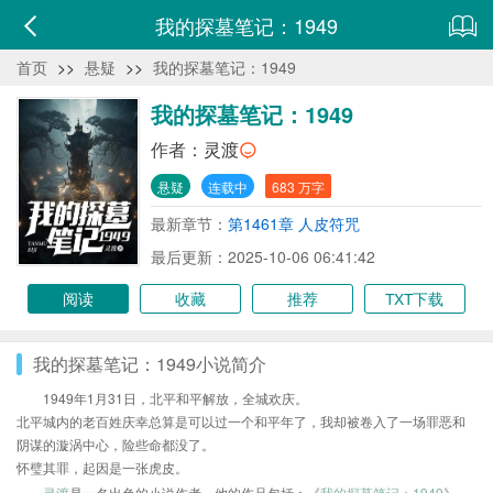
我的探墓笔记：1949
首页
>>
悬疑
>>
我的探墓笔记：1949
我的探墓笔记：1949
作者：
灵渡
悬疑
连载中
683 万字
最新章节：
第1461章 人皮符咒
最后更新：2025-10-06 06:41:42
阅读
收藏
推荐
TXT下载
我的探墓笔记：1949小说简介
1949年1月31日，北平和平解放，全城欢庆。
北平城内的老百姓庆幸总算是可以过一个和平年了，我却被卷入了一场罪恶和
阴谋的漩涡中心，险些命都没了。
怀璧其罪，起因是一张虎皮。
灵渡
是一名出色的小说作者，他的作品包括：《
我的探墓笔记：1949
》、