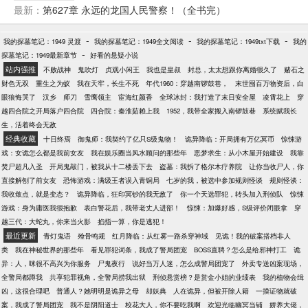
十万次，获得无数技能。 本应成为头号罪犯的苏铭，
最新：
第627章 永远的龙国人民警察！（全书完）
毕业后转身加入刑侦大队。 所有案件在其眼中，如同
小儿科般错漏百出，一个简单的细节漏洞都能直指罪
-
-
-
我的探墓笔记：1949 灵渡
我的探墓笔记：1949全文阅读
我的探墓笔记：1949txt下载
我的
犯！ 随着接连破获众人眼中的完美犯罪和多年悬案，
-
探墓笔记：1949最新章节
好看的悬疑小说
全国惊呼苏铭为真正的王牌侦探。 一等功胸前都挂不
站内强推
不败战神
鬼吹灯
贞观小闲王
我也是皇叔
封总，太太想跟你离婚很久了
赌石之
上，警衔短时间内五连跳。 当罪犯？不可能的！ 不如
财色无双
重生之为蚁
我在天牢，长生不死
年代1960：穿越南锣鼓巷，
末世囤百万物资后，白
当个刑警轻松破案，功成名就！！！
眼狼悔哭了
汉乡
师刀
雪鹰领主
宦海红颜香
全球冰封：我打造了末日安全屋
凌霄花上
穿
越四合院之开局落户四合院
四合院：秦淮茹赖上我
1952，我带全家搬入南锣鼓巷
系统赋我长
生，活着终会无敌
经典收藏
十日终焉
御鬼师：我契约了亿只S级鬼物！
诡异降临：开局拥有万亿冥币
惊悚游
戏：女诡怎么都是我前女友
我在娱乐圈当风水顾问的那些年
恶梦求生：从小木屋开始建设
我靠
焚尸超凡入圣
开局鬼敲门，被我从十二楼丢下去
盗墓：我拆了格尔木疗养院
让你当收尸人，你
直接解刨了前女友
恐怖游戏：满级王者误入青铜局
七岁的我，被选中参加规则怪谈
规则怪谈：
我收敛点，就是变态？
诡异降临，狂印冥钞的我无敌了
你一个天选罪犯，转头加入刑侦队
惊悚
游戏：身为庸医我很抱歉
表白警花后，我带老丈人进部！
惊悚：加爆好感，S级评价闭眼拿
穿
越三代：大蛇丸，你来当火影
掐指一算，你是逃犯！
最近更新
青灯鬼语
殓骨鸣规
红月降临：从红雾一路杀穿神域
见诡！我的破案搭档非人
类
我在神秘世界的那些年
看见罪犯词条，我成了警局团宠
BOSS直聘？怎么是给邪神打工
诡
异：人，咪很不高兴为你服务
尸鬼夜行
说好当万人迷，怎么成警局团宠了
外卖专送凶案现场，
全警局都蹲我
共享犯罪视角，全警局捞我出狱
刑侦悬赏榜？是赏金小姐的业绩表
我的植物会缉
凶，这很合理吧
普通人？她明明是诡异之母
却妖典
人在诡异，但被开除人籍
一摸证物就破
案，我成了警局团宠
我不是阴阳道士
校花大人，你不要吃我啊
欢迎光临幽冥当铺
娇养大佬，