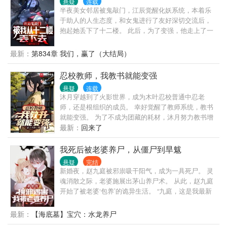
悬疑
连载
加上晋阶形态，共计700种鬼。 诡异如画皮、入殓
半夜美女邻居被鬼敲门，江辰觉醒化妖系统，本着乐
师、长明灯、胖娃娃。 神秘如金不换、白骨菩萨，滴
于助人的人生态度，和女鬼进行了友好深切交流后，
血梅花。 强大如屠夫、武状元、阿修罗、皇帝。 升级
抱起她丢下了十二楼。 此后，为了变强，他走上了一
方式也有700种： 溺死鬼溺死9人能晋阶水猴子。 武夫
条不归路。 化身知名庸医，救治病死鬼。 投身教学事
得到皇帝册封，就能晋阶武状元。 绣花姑娘缝制好人
业，教育学生鬼。 …… 当恐怖禁墟降临，一尊尊阴神
最新：
第834章 我们，赢了（大结局）
皮嫁衣，穿上就能晋阶花腰新娘…… （无系统，不圣
屹立，世界陷入无边的黑暗 身化大妖的江辰，背负血
母。不水剧情；装逼打脸合情合理；绝无莫名其妙机
色苍穹走出，镇压一切！
忍校教师，我教书就能变强
缘；更无反派无脑骑脸；感情不会拖拖拉拉；打架永
远不超一章；如果这些是你想看到的，请放心食用）
悬疑
连载
沐月穿越到了火影世界，成为木叶忍校普通中忍老
师，还是根组织的成员。 幸好觉醒了教师系统，教书
就能变强。 为了不成为团藏的耗材，沐月努力教书增
强实力。 “第一次完成评级为a的教学，获得奖励——
最新：
回来了
火属性查克拉性质变化精通。” “在你的教导下宇智波
止水努力修炼，综合实力有着较大提升，获得奖励
我死后被老婆养尸，从僵尸到旱魃
——仙人体！” 在沐月的教导下，止水明白了村子的敌
悬疑
完结
人不一定是其他大国，也可能在村内，火之意志说得
新婚夜，赵九庭被邪祟吸干阳气，成为一具死尸。 灵
头头是道的人不一定会去按照火之意志行动。 带土在
魂消散之际，老婆施展出茅山养尸术。 从此，赵九庭
忍校就摆脱了吊车尾的称号，迈特凯更早成为体术达
开始了被老婆‘包养’的诡异生活。 “九庭，这是我最新
人…… （ps：有高定两万178万字精品火影老书，品
调配的养尸灵液，喝了它，你就能变成飞尸了。” “九
质保证）
庭，这是我为你精选的豪宅，千年古墓。” “九庭，你
最新：
【海底墓】宝穴：水龙养尸
已经成为传说中的旱魃了，我们圆房吧！” …… 僵