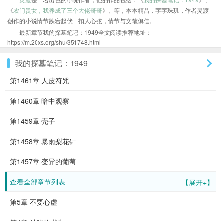
《
农门贵女，我养成了三个大佬哥哥
》、等，本本精品，字字珠玑，作者灵渡
创作的小说情节跌宕起伏、扣人心弦，情节与文笔俱佳。
最新章节我的探墓笔记：1949全文阅读推荐地址：
https://m.20xs.org/shu/351748.html
我的探墓笔记：1949
第1461章 人皮符咒
第1460章 暗中观察
第1459章 壳子
第1458章 暴雨梨花针
第1457章 变异的葡萄
查看全部章节列表......
【展开+】
第5章 不要心虚