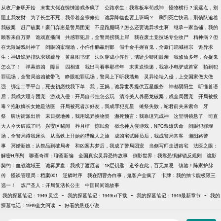
从收尸兼职开始
末世大佬在惊悚游戏杀疯了
公路求生：我靠板车苟成神
怪物横行？滚远点，别
阻止我发财
为了长生不死，我带着全宗修仙
诡异降临也要上班吗？
刷到死亡快讯，刑侦队追着
我破案
赶尸破案！豪门弃崽是警局团宠
不是跑腿吗？怎么还要诡异求生啊
继承一家当铺，我的
顾客来自万界
诡戏直播间
共感罪犯后，全警局捞我上岸
我在废土竞技场专业收尸
精神病？但
在无限游戏封神了
闭眼凶案现场，小仵作躺赢刑部
假千金手握百鬼，全豪门跪喊祖宗
诡异求
生：神级诡异排队求我疏导
黄泉图书馆
法医穿成小仵作，洁癖少卿闭眼亲
我修仙多年，会捉鬼
怎么了！
弹幕追凶
障目
四相道
我出马看事那些年
末世送快递，我靠小电驴成首富
拍到犯
罪现场，全警局追凶被带飞
睁眼犯罪现场，警局上下听我墙角
灵异论坛入侵，上交国家做大做
强
绑定二手平台，死去初恋找我下单
我，王妈，诡异世界提供五星服务
神都阴阳生
听懂兽语
后，我成大理寺团宠
游戏入侵：开局自带挂怎么玩
清冷美人养恶龙破案，成全局团宠
开局被投
毒？抱歉嫡长女她是法医
开局被死者加好友，我成罪犯克星
傩祭失败，蛇君前夫来索命
牙
祭
牌坊街派出所
末日摆地摊，我用诡异换物资
濒死预言：我靠诅咒成神
这里明镜悬了
司直
大人今天破戒了吗
兴安区秘闻
葬月棺
惊眠斋
概念神入侵游戏，NPC艰难逃命
闭眼犯罪现
场，全警局蹲我床头
从高铁上开始的猎魔人之旅
成凶宅试睡员后，我成警局常客
湘阳路警
事
冥婚新娘：从祭品到破局者
和凶案共梦后，我成了警局团宠
当侧写师走进凶宅
法医之眼：
解密H序列
聊斋奇谭：聊斋新编
全国真实灵异恐怖故事
倒影世界：我靠恐惧解锁反规则
诡影
契约：血战诡域王
诡雾罗盘：我成了渡厄者
18层钥匙
道爷在此，百无禁忌
镇煞！陈家护脉
传
怪谈管理局：档案001
逆鳞时序
我在阴曹办白事，鬼客户全疯了
卡牌：我的抽卡能极限三
选一！
炼尸圣人：开局复活长公主
中国民间诡故事
-
-
-
我的探墓笔记：1949 灵渡
我的探墓笔记：1949txt下载
我的探墓笔记：1949最新章节
我的
-
探墓笔记：1949全文阅读
好看的悬疑小说