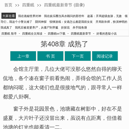
首页
>>
四重眠
>>
四重眠最新章节
(目录)
殷寻
大家在看
我在诡秘世界封神
我在娱乐圈当风水顾问的那些年
盗墓：开局超级血脉，无敌
领
导们，我这个小警太难了
阴间神探
惊悚游戏：女诡怎么都是我前女友
开局欺诈师，扮演神明的
我成真了
我死后被老婆养尸，从僵尸到旱魃
折探花
杀手陆鱼塘
-
-
-
-
四重眠 殷寻
四重眠全文阅读
四重眠txt下载
四重眠最新章节
好看的悬疑小说
第408章 成熟了
上一章
书 页
下一页
阅读记录
会馆主厅里，几位大佬可没那么悠然自得的聊天
侃地，各个凑在窗子前看热闹，弄得会馆的工作人员
都纳闷呢，这大佬们也是很接地气的，跟寻常人一样
都爱八卦啊。
窗子外是花园景色，池塘藏在树影中，好在不是
盛夏，大片叶子还没冒出来，虽说有点距离，但借着
池塘的灯光也能看清一二。