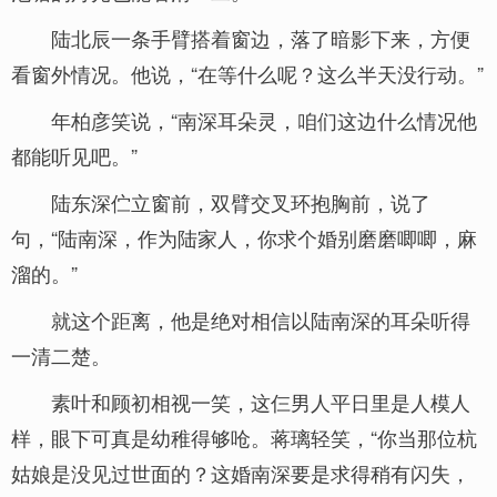
陆北辰一条手臂搭着窗边，落了暗影下来，方便
看窗外情况。他说，“在等什么呢？这么半天没行动。”
年柏彦笑说，“南深耳朵灵，咱们这边什么情况他
都能听见吧。”
陆东深伫立窗前，双臂交叉环抱胸前，说了
句，“陆南深，作为陆家人，你求个婚别磨磨唧唧，麻
溜的。”
就这个距离，他是绝对相信以陆南深的耳朵听得
一清二楚。
素叶和顾初相视一笑，这仨男人平日里是人模人
样，眼下可真是幼稚得够呛。蒋璃轻笑，“你当那位杭
姑娘是没见过世面的？这婚南深要是求得稍有闪失，