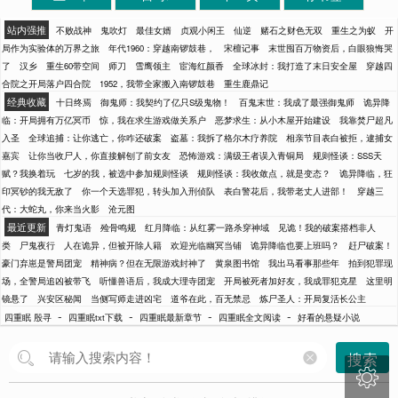
站内强推
不败战神
鬼吹灯
最佳女婿
贞观小闲王
仙逆
赌石之财色无双
重生之为蚁
开
局作为实验体的万界之旅
年代1960：穿越南锣鼓巷，
宋檀记事
末世囤百万物资后，白眼狼悔哭
了
汉乡
重生60带空间
师刀
雪鹰领主
宦海红颜香
全球冰封：我打造了末日安全屋
穿越四
合院之开局落户四合院
1952，我带全家搬入南锣鼓巷
重生鹿鼎记
经典收藏
十日终焉
御鬼师：我契约了亿只S级鬼物！
百鬼末世：我成了最强御鬼师
诡异降
临：开局拥有万亿冥币
惊，我在求生游戏做关系户
恶梦求生：从小木屋开始建设
我靠焚尸超凡
入圣
全球追捕：让你逃亡，你咋还破案
盗墓：我拆了格尔木疗养院
相亲节目表白被拒，逮捕女
嘉宾
让你当收尸人，你直接解刨了前女友
恐怖游戏：满级王者误入青铜局
规则怪谈：SSS天
赋？我换着玩
七岁的我，被选中参加规则怪谈
规则怪谈：我收敛点，就是变态？
诡异降临，狂
印冥钞的我无敌了
你一个天选罪犯，转头加入刑侦队
表白警花后，我带老丈人进部！
穿越三
代：大蛇丸，你来当火影
沧元图
最近更新
青灯鬼语
殓骨鸣规
红月降临：从红雾一路杀穿神域
见诡！我的破案搭档非人
类
尸鬼夜行
人在诡异，但被开除人籍
欢迎光临幽冥当铺
诡异降临也要上班吗？
赶尸破案！
豪门弃崽是警局团宠
精神病？但在无限游戏封神了
黄泉图书馆
我出马看事那些年
拍到犯罪现
场，全警局追凶被带飞
听懂兽语后，我成大理寺团宠
开局被死者加好友，我成罪犯克星
这里明
镜悬了
兴安区秘闻
当侧写师走进凶宅
道爷在此，百无禁忌
炼尸圣人：开局复活长公主
-
-
-
-
四重眠 殷寻
四重眠txt下载
四重眠最新章节
四重眠全文阅读
好看的悬疑小说
搜索
