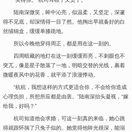
陆南深微笑，眸中沁亮，似温柔，又坚定，深邃
得不见底，却深情得一目了然。他掏出早就备好的白
丝绒锦盒，缓缓单膝跪地。
所以今晚他穿得周正，都是用在这一刻的。
四周暗藏的地灯在这一刻缓缓而亮，不刺眼也不
突兀，像是星子散落了一地，明暗交替的光线，裹着
微暖夜风中的花香，就平添了浪漫悸动。
“杭杭，我想这样的方式更适合你，不会给你造成
心理负担，所想所应都是由衷。”陆南深抬头凝视，“嫁
给我，好吗？”
杭司知道他会求婚，可这一刻真的来临，她心跳
得就跟怀揣了只兔子似的。她觉得他眸光很深，能溺