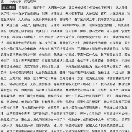
统！
不死仙帝
武动乾坤
最近更新
狩魔骑士
盗梦千年
大周第一武夫
废灵根修炼慢？但我长生不死啊！
凡人修仙：
疯了吧！你一百岁了还要修仙
剑来：谪仙临世，开局娶妻宁姚
天骄战纪
玄幻：人在废丹房，我
能合成万物
凡人修仙：从废丹房杂役开始
雾临时代
看守废丹房五年，我靠变废为宝证道成
仙
武道长生：从猎户开始加点修行
囚仙塔
刚抽中SSS级天赋，你跟我说游戏停服
开局废柴师
叔祖，收徒返还躺平成仙
剑斩仙门
剑动仙朝
逆天邪神：师尊，你不太对劲
逆天邪神
惨遭女
帝征服，我获得了镇魔塔！
申公豹前传
转生没落千金，我的数值突破天际
西幻：被动技能胜利
法
零阶魔导士的逆序法则
第二次的召唤，开局拿下小公主
异世界转生为猪神
永夜圆盘
圣光
净化？我的哥布林会电磁炮
大航海时代下的法师成神路
开局流放：我觉醒女神调教系统
方舟驯
龙师在异世界掀起恐龙狂潮
金海仙宗
我就做个烂游戏，至高神话什么鬼
救下精灵奴隶后，我被
推倒了
涅盘！世界再度重置
吞噬技能竟被认为最垃圾
虫临异界：母巢霸途
雄鹰领主：卡牌招
募打造雄城崛起
真实冒险界，辅助才是大腿！
不死真的能为所欲为
魔女小姐孝心变质了
雌性
契约：女神们都想调教我
社畜的领主生涯
变身！转生异世界精灵领主
领袖之证：风过无痕
重
生之，玉龙大陆
网游：这个NPC过于暴躁
星月勇者传
东京：成为魔王候选
话痨骷髅的荒原求
生记
骑砍征服之刃
天界三害异界游
异界美女老板又怎样？绝不打工！
代码破格者
数值怪萝
莉的悠闲日常
血肉法典
苟在鱼人部落卖武器
魔兽世界之灰烬与王座
玄与皙
程序员一魂双体
勇闯异世界
兽血三国之兽族崛起
神秘的宝箱
僵约：开局马小玲复活僵尸王
西幻，我能召唤战
舰
穿成蜥蜴，但是能被召唤
被精灵幼崽捡到
荒石镇
我重生后只想摆烂
神人帝国和魔王军混
合双打的世界
月与鸢尾的伴行诗
余烬双星
御兽？我直接炼丹喂到满级！
于疯狂边缘窃取真
理
红星照耀整个世界
我可是法师，手搓黑洞很正常吧？
死神：亡灵法师
灰烬建设指南如何让
恶魔遵纪守法
重生后，怎么与深渊少女一体了？
领主战争：侯爵家的小儿子
军宅转生，异界军
火默示录
黄金太阳外传：陨落的晓月
通天塔，我是光明主宰
家破人亡？我靠忽悠圣骑士起
家
异世之爱种田的神机百炼拥有者
论百世恶人如何洗刷百世恶业
转生吸血鬼：从建造幻想城开