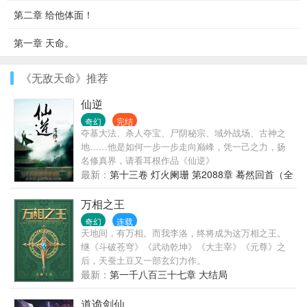
第二章 给他体面！
第一章 天命。
《无敌天命》推荐
仙逆
奇幻
完结
夺基大法、杀人夺宝、尸阴秘宗、域外战场、古神之
地……他是如何一步一步走向巅峰，凭一己之力，扬
名修真界，请看耳根作品《仙逆》
最新：
第十三卷 灯火阑珊 第2088章 蓦然回首（全
书完）
万相之王
奇幻
连载
天地间，有万相。而我李洛，终将成为这万相之王。
继《斗破苍穹》《武动乾坤》《大主宰》《元尊》之
后，天蚕土豆又一部玄幻力作。
最新：
第一千八百三十七章 大结局
道诡剑仙