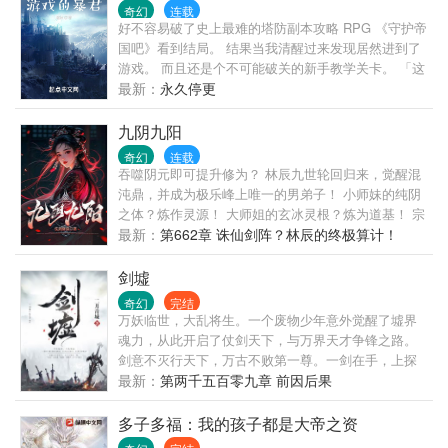
奇幻
连载
好不容易破了史上最难的塔防副本攻略 RPG 《守护帝
国吧》看到结局。 结果当我清醒过来发现居然进到了
游戏。 而且还是个不可能破关的新手教学关卡。 「这
该死的粪GAME，我一定会破给你看……！」 (看到这
最新：
永久停更
个作品的人别走先,先看一下,才决定要不要弃)
九阴九阳
奇幻
连载
吞噬阴元即可提升修为？ 林辰九世轮回归来，觉醒混
沌鼎，并成为极乐峰上唯一的男弟子！ 小师妹的纯阴
之体？炼作灵源！ 大师姐的玄冰灵根？炼为道基！ 宗
门圣女的星辰血脉？炼入己身！ 女帝的至尊道骨？炼
最新：
第662章 诛仙剑阵？林辰的终极算计！
成无上神通！ 炼！炼！！炼！！！ 这一世，他以三千
红颜为鼎炉，诸天法则为薪柴，誓要焚尽万世枷锁，
剑墟
炼出一条独断万古的长生大道！
奇幻
完结
万妖临世，大乱将生。一个废物少年意外觉醒了墟界
魂力，从此开启了仗剑天下，与万界天才争锋之路。
剑意不灭行天下，万古不败第一尊。一剑在手，上探
九霄，下闯幽府，争霸异界，让天下万剑朝宗！
最新：
第两千五百零九章 前因后果
多子多福：我的孩子都是大帝之资