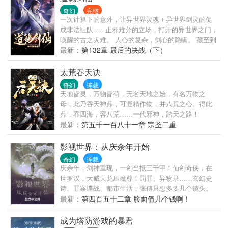
奇幻
完结
一次计算下的意外，让异世界灵魂＋异世界剑灵的促
成非法组队..... 正邪难分的立场，打开的异世界之门，
唤醒的古之灾难。 人心的复杂，剑心的隐瞒。 藏至到
最后的真相令人崩溃..... 穆青最终决定湮灭诸天
最新：
第132章 最后的决战（下）
太荒吞天诀
奇幻
连载
天地皆灵，万物皆苟，无名天地之始，有名万物之
母，此乃吞天神鼎，可凝精作物，并八荒之心。得此
鼎，吞四海，容八荒……一代邪神，踏天之路！
最新：
第五千一百八十一章 宗圣二重
影视世界：从庆余年开始
奇幻
连载
庆余年，剑神重现，一剑当抵三千甲！仙剑奇侠，在
世罗汉，大威天龙压魔尊！罚罪、异物录……玄幻史
诗、罪案谍战、都市生活，张傅只想多要几个镜头。
最新：
第四百五十二章 脸面值几个钱啊！
成为塔防游戏的暴君