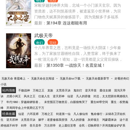
奇幻
完结
宋毅穿越到神界大陆，北域一个小门派天玄宗。因为
资质差，达不到筑基境界，被遣返至小世界林，为宗
门物色天赋禀异的修炼苗子。 因为觉醒多子多福系
统，只要生孩子就能获得奖励。 而且生的孩子都是拥
最新：
第194章 连这都能有用
有大帝模板资质。 宋毅在一个小世界林，生下宋昊，
宋炎两个儿子，获得了至尊骨、异火等专属武器功
武极天帝
法。并且带着两个儿子，前往天玄宗弟子阁上交。 准
奇幻
完结
备利用宗门资源培养自己的儿子。 在天赋测试的时
十八年养育之恩，岂料竟是一场惊天大阴谋！少年秦
候，意外结仇先天后期的张继，并且两个儿子天赋测
东，为了家族甘愿牺牲自我，入赘雪家，终于换来了
试出现异常。 值守长老发现异状，便将宋毅两个儿子
一枚‘混元金丹’！谁知，这一切竟都是义父背后操纵，
待到宗主处查看，宗主一眼看出两小儿拥有逆天资
导致自己家族被灭，战骨被夺，连新婚妻子都要面临
最新：
第1350章 一战惊天！名震皇城！
质，收为关门弟子。 而宋毅回去等待一天之后，再次
巨大的危险…… 为了复仇，拯救妻子与水火之中，秦
前往弟子阁。而之前碰到的筑基期弟子，却在宋毅离
东以武入道，以身为炉，熔炼万物，毅然踏上了一条
-
-
-
-
无敌天命 青鸾峰上
无敌天命全文阅读
无敌天命txt下载
无敌天命最新章节
好看的奇幻
开的时候潜入他所在的小世界。 等宋毅到了弟子阁，
逆天之路！ 曾经，为了家族，秦东甘愿沦为羔羊！ 而
小说
执法长老当众宣布宋毅物色的两个苗子也就是宋毅的
当他挥起了屠刀时：那些宵小之辈连成为羔羊都不
站内强推
不败战神
万相之王
龙族
太荒吞天诀
鬼吹灯
逆天帝皇
最佳女婿
混沌天帝
两个儿子，资质底下不符合招收条件。但是因为性格
配！
诀
贞观小闲王
风水之王
仕途人生
逆天邪神
仙逆
凡人的骄傲
封总，太太想跟你离婚很久
聪慧，被宗主所喜，收为童子。
了
年代1960：穿越南锣鼓巷，
末世囤百万物资后，白眼狼悔哭了
重生60带空间
重生：权势巅
峰
开局同学会上中奖两亿五千万
经典收藏
仙逆
六环巫师
万相之王
剑道第一仙
凡人修仙传
氪命修行：从锦衣卫开始长
生
逆天邪神
太荒吞天诀
躺平：老婆修炼我变强
凡人的骄傲
灰烬领主
鸿蒙霸体诀
这个巫
师他就不科学
剑帝
吞天圣帝
万古邪帝
史上最狂至尊
全民：召唤师弱？开局觉醒金铲铲系