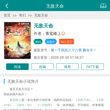
无敌天命
首页
>>
奇幻
>>
无敌天命
无敌天命
作者：
青鸾峰上
奇幻
连载中
944 万字
最新章节：
第一千四百八十八章 葬古今！
最后更新：2026-08-06 07:06:57
阅读
收藏
推荐
TXT下载
无敌天命小说简介
谁言天命天注定？
我命由我不由天！
青鸾峰上
是一名出色的小说作者，他的作品包括：《
无敌天命
》、《
无敌
剑域
》、《
我有一剑
》、《
一剑独尊
》、等，本本精品，字字珠玑，作者青鸾
峰上创作的小说情节跌宕起伏、扣人心弦，情节与文笔俱佳。