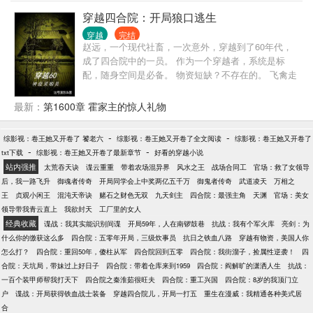
结） 世界四:富察仪欣（正在更新中）
穿越四合院：开局狼口逃生
穿越
完结
赵远，一个现代社畜，一次意外，穿越到了60年代，
成了四合院中的一员。 作为一个穿越者，系统是标
配，随身空间是必备。 物资短缺？不存在的。 飞禽走
兽，米面粮油…… 一杆猎枪肩上扛，禽兽见了都发
慌。 院里禽兽不听话怎么办？多半是惯得，打一顿就
最新：
第1600章 霍家主的惊人礼物
好了。 道德天尊易中海，官威浩荡刘海中，神机妙算
闫阜贵。 白莲花秦淮茹，召唤师贾张氏，老祖宗聋老
-
-
综影视：卷王她又开卷了 饕老六
综影视：卷王她又开卷了全文阅读
综影视：卷王她又开卷了
太，盗圣贾棒梗，战斗组长何雨柱，色胆包天许大
-
-
txt下载
综影视：卷王她又开卷了最新章节
好看的穿越小说
茂。 …… 注1：关于鸽子市和黑市，有人说是一个，
站内强推
太荒吞天诀
谍云重重
带着农场混异界
风水之王
战场合同工
官场：救了女领导
有人说不是一个，本书默认是一个。 注2：偶尔出现跨
后，我一路飞升
御魂者传奇
开局同学会上中奖两亿五千万
御鬼者传奇
武道凌天
万相之
地域的野生动物（不会经常有），是因为情节需要。
王
贞观小闲王
混沌天帝诀
赌石之财色无双
九天剑主
四合院：最强主角
天渊
官场：美女
…… 简介无力，请移步正文！
领导带我青云直上
我欲封天
工厂里的女人
经典收藏
谍战：我其实能识别间谍
开局59年，人在南锣鼓巷
抗战：我有个军火库
亮剑：为
什么你的缴获这么多
四合院：五零年开局，三级炊事员
抗日之铁血八路
穿越有物资，美国人你
怎么打？
四合院：重回50年，傻柱从军
四合院回到五零
四合院：我街溜子，捡属性逆袭！
四
合院：天坑局，带妹过上好日子
四合院：带着仓库来到1959
四合院：阎解旷的潇洒人生
抗战：
一百个装甲师帮我打天下
四合院之秦淮茹很旺夫
四合院：重工兴国
四合院：8岁的我顶门立
户
谍战：开局获得铁血战士装备
穿越四合院儿，开局一打五
重生在漫威：我精通各种美式居
合