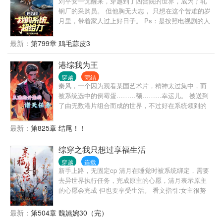
刘平安一觉醒来，穿越到了四合院的世界，成为了轧
钢厂的采购员。 但他胸无大志， 只想在这个苦难的岁
月里，带着家人过上好日子。 Ps：是按照电视剧的人
设来写的，不是同人的人设，别拿你看过的同人当原
作来批判这本书。
最新：
第799章 鸡毛蒜皮3
港综我为王
穿越
完结
秦风，一个因为观看某国艺术片，精神太过集中，而
被系统选中的倒霉蛋………额………幸运儿。 被送到
了由无数港片组合而成的世界，不过好在系统领到的
金刚狼体质（弱化版），让他的生命得到了保障。 为
了完成系统任务，他主动成为马军（杀破狼男主角）
最新：
第825章 结尾！！
的线人，他靠着脑海里残存的剧情记忆，他征服一个
个挡在前方的敌人，终于站在了港岛之巅。 港岛乱不
综穿之我只想过享福生活
乱，疯哥说的算。
穿越
连载
新手上路，无固定cp 清月在睡觉时被系统绑定，需要
去异世界执行任务，完成原主的心愿，清月表示原主
的心愿会完成 但也要享受生活。 看文指引:女主很努
力，但也爱生活，理智清醒，又有点小心机，有点不
是好人。 世界一:陈婉茵（已完结） 世界二:关雎尔
最新：
第504章 魏嬿婉30（完）
（cp原创男主）（已完结） 世界三:知否白氏（已完