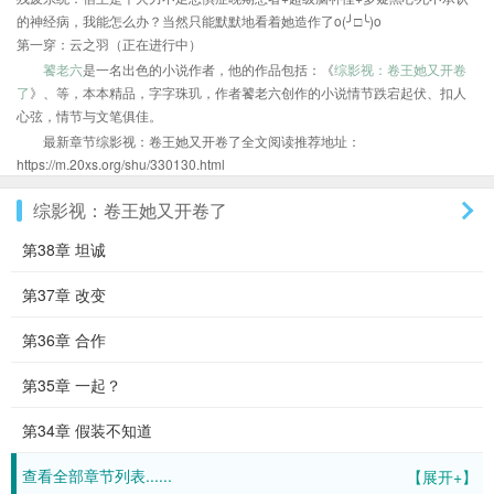
的神经病，我能怎么办？当然只能默默地看着她造作了o(╯□╰)o
第一穿：云之羽（正在进行中）
饕老六
是一名出色的小说作者，他的作品包括：《
综影视：卷王她又开卷
了
》、等，本本精品，字字珠玑，作者饕老六创作的小说情节跌宕起伏、扣人
心弦，情节与文笔俱佳。
最新章节综影视：卷王她又开卷了全文阅读推荐地址：
https://m.20xs.org/shu/330130.html
综影视：卷王她又开卷了
第38章 坦诚
第37章 改变
第36章 合作
第35章 一起？
第34章 假装不知道
查看全部章节列表......
【展开+】