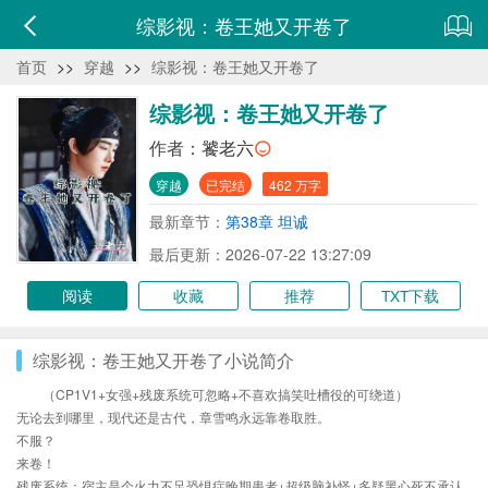
综影视：卷王她又开卷了
首页
>>
穿越
>>
综影视：卷王她又开卷了
综影视：卷王她又开卷了
作者：
饕老六
穿越
已完结
462 万字
最新章节：
第38章 坦诚
最后更新：2026-07-22 13:27:09
阅读
收藏
推荐
TXT下载
综影视：卷王她又开卷了小说简介
（CP1V1+女强+残废系统可忽略+不喜欢搞笑吐槽役的可绕道）
无论去到哪里，现代还是古代，章雪鸣永远靠卷取胜。
不服？
来卷！
残废系统：宿主是个火力不足恐惧症晚期患者+超级脑补怪+多疑黑心死不承认