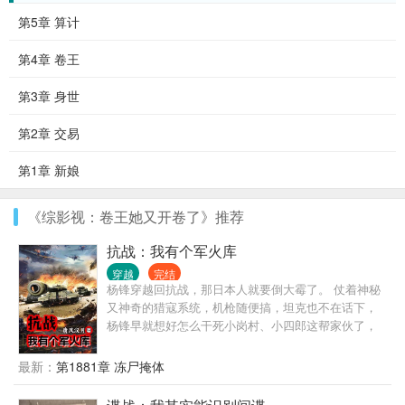
第5章 算计
第4章 卷王
第3章 身世
第2章 交易
第1章 新娘
《综影视：卷王她又开卷了》推荐
抗战：我有个军火库
穿越
完结
杨锋穿越回抗战，那日本人就要倒大霉了。 仗着神秘
又神奇的猎寇系统，机枪随便搞，坦克也不在话下，
杨锋早就想好怎么干死小岗村、小四郎这帮家伙了，
可惜真打起来杨锋才发现，事情比他想象的复杂多
了……
最新：
第1881章 冻尸掩体