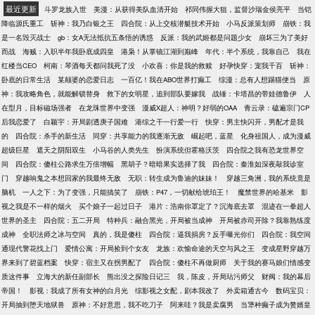
最近更新
斗罗龙族入世
美漫：从获得美队血清开始
祁同伟握大狙，监督沙瑞金侯亮平
当铠
降临源氏重工
斩神：我乃白银之王
四合院：从上交核潜艇技术开始
小马反派策划师
崩铁：我
是一名毁灭战士
gb：女A无法抵抗五条悟的诱惑
反派：我的武姬都是问题少女
崩坏三为了美好
而战
海贼：入职半年我卧底成四皇
港枭！从掌镜江湖到巅峰
年代：半个系统，我靠自己
我在
红楼当CEO
柯南：琴酒每天都问我死了没
小欢喜：你是我的救赎
好孕快穿：宠我千百
斩神：
卧底的日常生活
某颠婆的恋爱日志
一百亿！我在ABO世界打癫工
综漫：总有人想踢猫便当
原
神：我攻略角色，就能解锁替身
救下的女明星，追到部队要嫁我
战锤：卡塔昌的带娃德鲁伊
人
在型月，目标磁场强者
在龙珠世界中变强
漫威X超人：神明？好弱的OAA
青云录：磕遍宗门CP
后我恋爱了
白颖宇：开局剧透庚子国难
港综之干一行爱一行
快穿：男主快闪开，男配才是我
的
四合院：杀手的新生活
同穿：共享能力的我逐渐无敌
崛起吧，蓝星
化身祖国人，成为漫威
超级巨星
遮天之阴阳双生
小马谷的人类先生
扮演系统但霍格沃茨
四合院之我有恐龙世界空
间
四合院：傻柱公路求生万倍增幅
黑胡子？暗暗果实选择了我
四合院：秦淮如深夜敲我诊室
门
穿越响鬼之本想回家的我最终无敌
无职：转生成为鲁迪的妹妹！
穿越三角洲，我的系统竟是
脑机
一人之下：为了变强，只能搞笑了
崩铁：P47，一切献给琥珀王！
魔禁世界的哈基米
影
视之我是不一样的烟火
买个娘子一起过日子
港片：浩南你罩定了？沉海底去罩
混迹在一拳超人
世界的圣主
四合院：五二开局
特种兵：融合黑光，开局被当成神
开局被赤司开除？我靠熟练度
成神
全职法师之冰与空间
真的，我是傻柱
四合院：逼我捐房？反手曝光你们
四合院：我空间
通现代警花找上门
爱情公寓：开局捡到个女友
龙族：欢愉命途的天空与风之王
变成星野穿越万
界来到了碧蓝档案
快穿：宿主又在拐男配了
四合院：傻柱不再做厨师
关于我的赛马娘们情感变
质这件事
立海大的新任副部长
熊出没之探险日记三
我，陈皮，开局玷污师父
财阀：我的幕后
帝国！
影视：我成了所有女神的白月光
综影视之女配，剧本我改了
外卖箱通古今
数码宝贝：
开局抽到堕天地狱兽
原神：不好意思，我不吃刀子
阿来哇？我是卖腐男
当犟种癫子成为赘婿皇