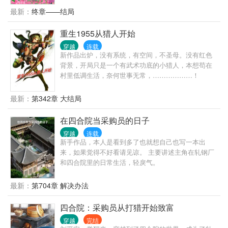
最新：
终章——结局
重生1955从猎人开始
穿越
连载
新作品出炉，没有系统，有空间，不圣母。没有红色
背景，开局只是一个有武术功底的小猎人，本想苟在
村里低调生活，奈何世事无常，………………！
最新：
第342章 大结局
在四合院当采购员的日子
穿越
连载
新手作品，本人是看到多了也就想自己也写一本出
来，如果觉得不好看请见谅。 主要讲述主角在轧钢厂
和四合院里的日常生活，轻戾气。
最新：
第704章 解决办法
四合院：采购员从打猎开始致富
穿越
完结