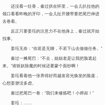
还没看一炷香，秦过拱在怀里，一会儿扒拉他的
领口看看昨晚的牙印，一会儿扯开腰带要把尾巴伸进
去卷着。
反正只要姜珏的注意力不在他身上，秦过就开始
找事。
姜珏无奈：“你若是无聊，不若下山去做做任务。”
秦过一摊尾巴：“不去，姐姐老是让我把脸遮起
来。”谁斩妖除魔的时候还要蒙个面纱啊！
姜珏看着他一张养得好而越发容光焕发的脸庞，
心想姜渺没多虑。
秦过把尾巴一卷：“我们来修炼吧！小师叔！”
姜珏：……