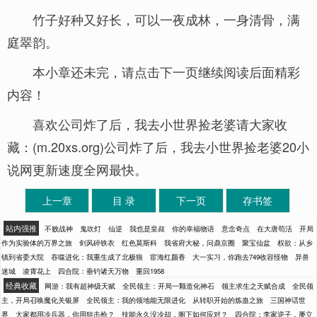
竹子好种又好长，可以一夜成林，一身清骨，满
庭翠韵。
本小章还未完，请点击下一页继续阅读后面精彩
内容！
喜欢公司炸了后，我去小世界捡老婆请大家收
藏：(m.20xs.org)公司炸了后，我去小世界捡老婆20小
说网更新速度全网最快。
上一章
目 录
下一页
存书签
站内强推
不败战神
鬼吹灯
仙逆
我也是皇叔
你的幸福物语
意念奇点
在大唐苟活
开局
作为实验体的万界之旅
剑风碎铁衣
红色莫斯科
我省府大秘，问鼎京圈
聚宝仙盆
权欲：从乡
镇到省委大院
吞噬进化：我重生成了北极狼
宦海红颜香
大一实习，你跑去749收容怪物
异兽
迷城
凌霄花上
四合院：垂钓诸天万物
重回1958
经典收藏
网游：我有超神级天赋
全民领主：开局一颗造化神石
领主求生之天赋合成
全民领
主，开局召唤魔化关银屏
全民领主：我的领地能无限进化
从转职开始的炼蛊之旅
三国神话世
界
大家都用冷兵器，你用狙击枪？
技能永久没冷却，阁下如何应对？
四合院：李家逆子，屡立