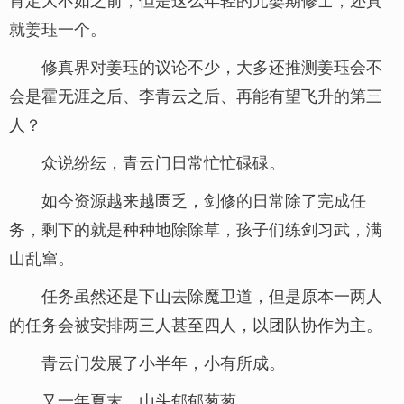
就姜珏一个。
修真界对姜珏的议论不少，大多还推测姜珏会不
会是霍无涯之后、李青云之后、再能有望飞升的第三
人？
众说纷纭，青云门日常忙忙碌碌。
如今资源越来越匮乏，剑修的日常除了完成任
务，剩下的就是种种地除除草，孩子们练剑习武，满
山乱窜。
任务虽然还是下山去除魔卫道，但是原本一两人
的任务会被安排两三人甚至四人，以团队协作为主。
青云门发展了小半年，小有所成。
又一年夏末，山头郁郁葱葱。