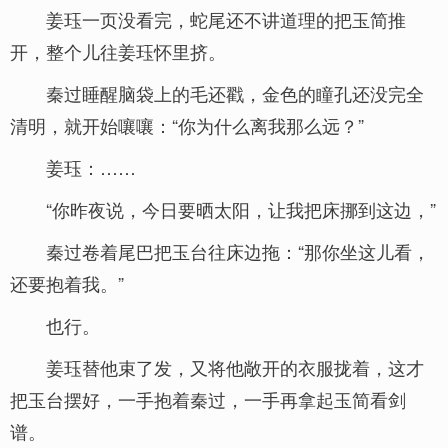
姜珏一页没看完，蛇尾还不讲道理的把玉简推
开，整个儿往姜珏怀里挤。
秦过睡醒脑袋上的毛还戳，金色的瞳孔还没完全
清明，就开始嚷嚷：“你为什么离我那么远？”
姜珏：……
“你昨夜说，今日要晒太阳，让我把床挪到这边，”
秦过卷着尾巴把玉台往床边拖：“那你坐这儿看，
还要抱着我。”
也行。
姜珏替他束了发，又将他敞开的衣服拢着，这才
把玉台摆好，一手抱着秦过，一手再拿起玉简看剑
谱。