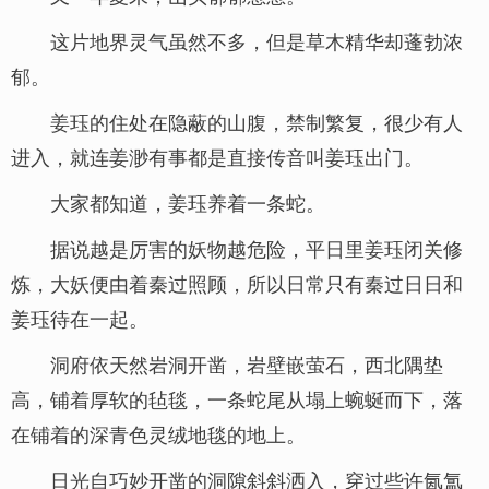
这片地界灵气虽然不多，但是草木精华却蓬勃浓
郁。
姜珏的住处在隐蔽的山腹，禁制繁复，很少有人
进入，就连姜渺有事都是直接传音叫姜珏出门。
大家都知道，姜珏养着一条蛇。
据说越是厉害的妖物越危险，平日里姜珏闭关修
炼，大妖便由着秦过照顾，所以日常只有秦过日日和
姜珏待在一起。
洞府依天然岩洞开凿，岩壁嵌萤石，西北隅垫
高，铺着厚软的毡毯，一条蛇尾从塌上蜿蜒而下，落
在铺着的深青色灵绒地毯的地上。
日光自巧妙开凿的洞隙斜斜洒入，穿过些许氤氲