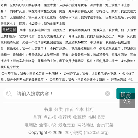
奇功
全民转职双天赋召唤师
领主求生：从残破小院开始攻略
海洋求生：海上求生？海上修
身！
内卷猝死后，我在海洋求生当大佬
网游：开局获得神级天赋
获得优化天赋后，我竟变成女
生了
无限技能栏：我一发火球术近亿颗
召唤物不下班，我的零成本军团
巨兽求生战场：开局获
得幸运七！
网游：神级骑士，我的血量无上限
最近更新
原神：提瓦特造神计划
狐媚妲己，攻略峡谷男英雄
游戏入侵：从梦境开始
人鱼女
王横扫星际
恶女掉马后，全星际大佬吻上来了
修仙无灵根，我的外挂多点怎么了
网游：从死囚
狱到巅峰玩家
欠债一个亿？游戏捡漏成首富
禁忌游戏TABOO
中场暴君：从葡超开始统治世
界
荒岛求生，我一个人穿越了？
全民穿越求生：我能抽取每日礼包
像素游戏成真了，但我是通
缉榜一
诡域求生：开局炼化古龙觉醒神瞳
王者：老登最后一舞，舞成通天代
超现实网游
三角
洲求生：我的室友麦晓雯
开局成为主神，麾下全是沙雕玩家
格斗：我们是星尘斗士
龙岛异兽：
我只是个野龙
-
-
公司炸了后，我去小世界捡老婆 一只南狸
公司炸了后，我去小世界捡老婆txt下载
公司炸了
-
-
后，我去小世界捡老婆最新章节
公司炸了后，我去小世界捡老婆全文阅读
好看的游戏小说
搜索

书库
分类
作者
全本
排行
首页
点击榜
推荐榜
收藏榜
临时书架
电脑版
全部小说
最近更新
网站地图
会员书架
Copyright © 2026
20小说网 (m.20xs.org)