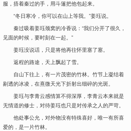
服，捂着秦过的手，用斗篷把他包起来。
“冬日寒冷，你可以在山上等我。”姜珏说。
秦过吸着姜珏颈窝的冷香说：“我们分开了很久，
见面的时候，要时刻在一起。”
姜珏没说话，只是将他再往怀里塞了塞。
返程的路途，天上飘起了雪。
自山下往上，有一片茂密的竹林。竹节上凝结着
剔透的冰凌，在熹微天光下折射出细碎的光斑。
姜珏与李青云感情算不得深厚，李青云本来就是
无情道的修士，对待姜珏也只是对传承之人的严苛。
他处事公允，对外物没有特殊喜好，唯一有所喜
爱的，是一片竹林。