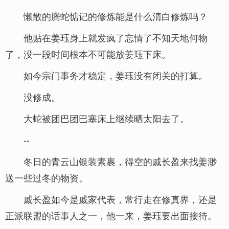
懒散的腾蛇惦记的修炼能是什么清白修炼吗？
他贴在姜珏身上就发疯了忘情了不知天地何物
了，没一段时间根本不可能放姜珏下床。
如今宗门事务才稳定，姜珏没有闭关的打算。
没修成。
大蛇被团巴团巴塞床上继续晒太阳去了。
--
冬日的青云山银装素裹，得空的戚长盈来找姜渺
送一些过冬的物资。
戚长盈如今是戚家代表，常行走在修真界，还是
正派联盟的话事人之一，他一来，姜珏要出面接待。