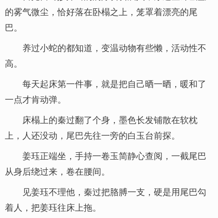
的雾气微尘，恰好落在卧榻之上，笼罩着漂亮的尾
巴。
养过小蛇的都知道，变温动物有些懒，活动性不
高。
每天起床第一件事，就是把自己晒一晒，暖和了
一点才肯动弹。
床榻上的秦过翻了个身，墨色长发铺散在软枕
上，人还没动，尾巴先往一旁的白玉台前探。
姜珏正端坐，手持一卷玉简静心查阅，一截尾巴
从身后绕过来，卷在腰间。
见姜珏不理他，秦过把胳膊一支，硬是用尾巴勾
着人，把姜珏往床上拖。