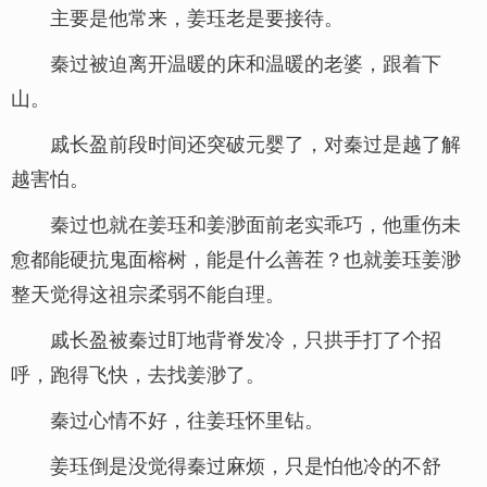
主要是他常来，姜珏老是要接待。
秦过被迫离开温暖的床和温暖的老婆，跟着下
山。
戚长盈前段时间还突破元婴了，对秦过是越了解
越害怕。
秦过也就在姜珏和姜渺面前老实乖巧，他重伤未
愈都能硬抗鬼面榕树，能是什么善茬？也就姜珏姜渺
整天觉得这祖宗柔弱不能自理。
戚长盈被秦过盯地背脊发冷，只拱手打了个招
呼，跑得飞快，去找姜渺了。
秦过心情不好，往姜珏怀里钻。
姜珏倒是没觉得秦过麻烦，只是怕他冷的不舒