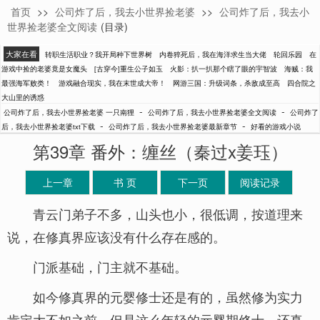
首页
>>
公司炸了后，我去小世界捡老婆
>>
公司炸了后，我去小
一只南狸
世界捡老婆全文阅读
(目录)
大家在看
转职生活职业？我开局种下世界树
内卷猝死后，我在海洋求生当大佬
轮回乐园
在
游戏中捡的老婆竟是女魔头
[古穿今]重生公子如玉
火影：扒一扒那个瞎了眼的宇智波
海贼：我
最强海军败类！
游戏融合现实，我在末世成大帝！
网游三国：升级词条，杀敌成至高
四合院之
大山里的诱惑
-
-
公司炸了后，我去小世界捡老婆 一只南狸
公司炸了后，我去小世界捡老婆全文阅读
公司炸了
-
-
后，我去小世界捡老婆txt下载
公司炸了后，我去小世界捡老婆最新章节
好看的游戏小说
第39章 番外：缠丝（秦过x姜珏）
上一章
书 页
下一页
阅读记录
青云门弟子不多，山头也小，很低调，按道理来
说，在修真界应该没有什么存在感的。
门派基础，门主就不基础。
如今修真界的元婴修士还是有的，虽然修为实力
肯定大不如之前，但是这么年轻的元婴期修士，还真