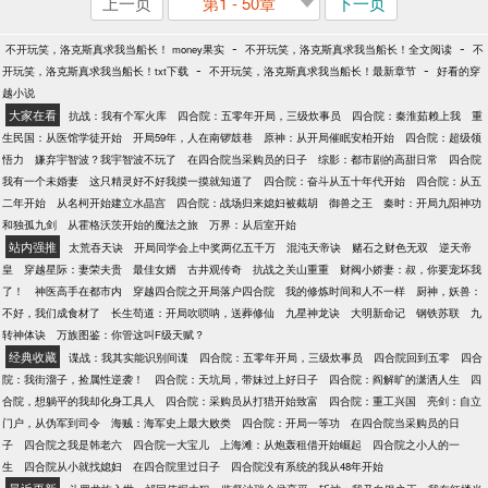
上一页
第1 - 50章
下一页
-
-
不开玩笑，洛克斯真求我当船长！ money果实
不开玩笑，洛克斯真求我当船长！全文阅读
不
-
-
开玩笑，洛克斯真求我当船长！txt下载
不开玩笑，洛克斯真求我当船长！最新章节
好看的穿
越小说
大家在看
抗战：我有个军火库
四合院：五零年开局，三级炊事员
四合院：秦淮茹赖上我
重
生民国：从医馆学徒开始
开局59年，人在南锣鼓巷
原神：从开局催眠安柏开始
四合院：超级领
悟力
嫌弃宇智波？我宇智波不玩了
在四合院当采购员的日子
综影：都市剧的高甜日常
四合院
我有一个未婚妻
这只精灵好不好我摸一摸就知道了
四合院：奋斗从五十年代开始
四合院：从五
二年开始
从名柯开始建立水晶宫
四合院：战场归来媳妇被截胡
御兽之王
秦时：开局九阳神功
和独孤九剑
从霍格沃茨开始的魔法之旅
万界：从后室开始
站内强推
太荒吞天诀
开局同学会上中奖两亿五千万
混沌天帝诀
赌石之财色无双
逆天帝
皇
穿越星际：妻荣夫贵
最佳女婿
古井观传奇
抗战之关山重重
财阀小娇妻：叔，你要宠坏我
了！
神医高手在都市内
穿越四合院之开局落户四合院
我的修炼时间和人不一样
厨神，妖兽：
不好，我们成食材了
长生苟道：开局吹唢呐，送葬修仙
九星神龙诀
大明新命记
钢铁苏联
九
转神体诀
万族图鉴：你管这叫F级天赋？
经典收藏
谍战：我其实能识别间谍
四合院：五零年开局，三级炊事员
四合院回到五零
四合
院：我街溜子，捡属性逆袭！
四合院：天坑局，带妹过上好日子
四合院：阎解旷的潇洒人生
四
合院，想躺平的我却化身工具人
四合院：采购员从打猎开始致富
四合院：重工兴国
亮剑：自立
门户，从伪军到司令
海贼：海军史上最大败类
四合院：开局一等功
在四合院当采购员的日
子
四合院之我是韩老六
四合院一大宝儿
上海滩：从炮轰租借开始崛起
四合院之小人的一
生
四合院从小就找媳妇
在四合院里过日子
四合院没有系统的我从48年开始