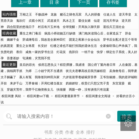
上一章
目 录
下一页
存书签
站内强推
万相之王
不败战神
龙族
赌石之财色无双
凡人的骄傲
仕途人生
逆天帝皇
太
荒吞天诀
鬼吹灯
贞观小闲王
武道凌天
风水之王
最佳女婿
仙逆
混沌天帝诀
逆天邪
神
四合院里的悠哉日子
村后有片玉米地
全球觉醒：开局加入聊天群
退役兵王混社会
经典收藏
重生之将门毒后
疯批小师叔她五行缺德
满门炮灰读我心后，全家造反了
辞金
枝
嫡嫁千金
穿成继母后，我改造全家种田忙
团宠之蒋家小女会仙法
穿书后女配才是五个哥哥
的真团宠
重生之女将星
长安好
红楼之谁也不能打扰我的退休生活
全家偷听我心声杀疯了，我
负责吃奶
香归
咸鱼一家的穿书生活
灯花笑
燕辞归
一纸千金
快穿：绑定生子系统，美人好
孕
吾妻甚妙
屯满粮，灾荒我不慌
最近更新
皇后的容光
侯府忘恩负义？权臣撑腰，我虐渣
国公府丫鬟内卷日常
人在秦国，基
建，搞钱两手抓
为师
二小姐宁死不当通房
状元夫君攀高枝后我另嫁权臣
卖身救母后，我带废
太子躺赢了
寡人有冤
我靠签到种田兴家
六岁崽崽带着破碗穿异界
王爷别催婚，我的差评铺刚
开挂
来岁千山
万界食铺：开局红楼当孤女
奶娘娇软，权贵们只想父凭子贵
东宫宠妾
裁
玉
穿越灾荒年，我带千亿物资救女儿
扶细腰
两眼一睁，没有谈情只有说案
-
-
-
-
权臣闲妻 凤轻
权臣闲妻txt下载
权臣闲妻最新章节
权臣闲妻全文阅读
好看的古言小
说
搜索

书库
分类
作者
全本
排行