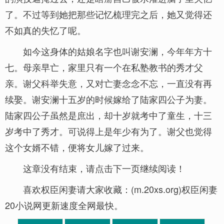
了。不过等到她把那些记忆梳理完之后，她又觉得还
不如真的失忆了呢。
如今这身体的姑娘名字也叫谢安澜，今年年方十
七。母亲早亡，家里只有一个在私塾教书的秀才父
亲。谢父科举失意，又对亡妻念念不忘，一直没有再
续娶。谢安澜十五岁的时候嫁给了陆家四公子为妻。
陆家四公子虽然是庶出，却十岁就考中了童生，十三
岁考中了秀才。可说得上是年少有为了。谢父也觉得
这个女婿不错，便将女儿嫁了过来。
这章没有结束，请点击下一页继续阅读！
喜欢权臣闲妻请大家收藏：(m.20xs.org)权臣闲妻
20小说网更新速度全网最快。