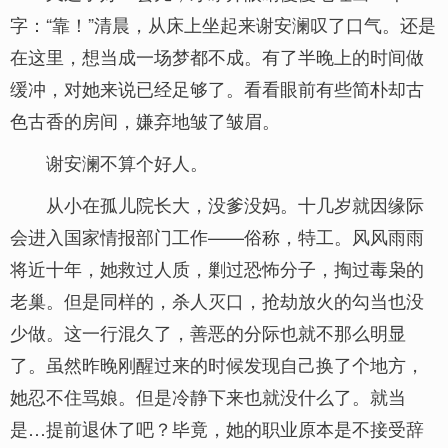
字：“靠！”清晨，从床上坐起来谢安澜叹了口气。还是
在这里，想当成一场梦都不成。有了半晚上的时间做
缓冲，对她来说已经足够了。看看眼前有些简朴却古
色古香的房间，嫌弃地皱了皱眉。
谢安澜不算个好人。
从小在孤儿院长大，没爹没妈。十几岁就因缘际
会进入国家情报部门工作——俗称，特工。风风雨雨
将近十年，她救过人质，剿过恐怖分子，掏过毒枭的
老巢。但是同样的，杀人灭口，抢劫放火的勾当也没
少做。这一行混久了，善恶的分际也就不那么明显
了。虽然昨晚刚醒过来的时候发现自己换了个地方，
她忍不住骂娘。但是冷静下来也就没什么了。就当
是…提前退休了吧？毕竟，她的职业原本是不接受辞