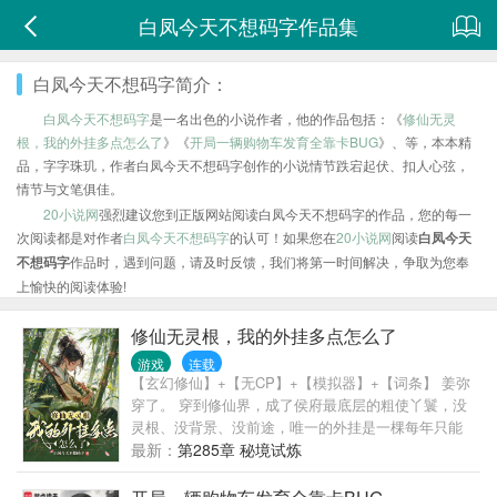
白凤今天不想码字作品集
白凤今天不想码字简介：
白凤今天不想码字
是一名出色的小说作者，他的作品包括：《
修仙无灵
根，我的外挂多点怎么了
》《
开局一辆购物车发育全靠卡BUG
》、等，本本精
品，字字珠玑，作者白凤今天不想码字创作的小说情节跌宕起伏、扣人心弦，
情节与文笔俱佳。
20小说网
强烈建议您到正版网站阅读白凤今天不想码字的作品，您的每一
次阅读都是对作者
白凤今天不想码字
的认可！如果您在
20小说网
阅读
白凤今天
不想码字
作品时，遇到问题，请及时反馈，我们将第一时间解决，争取为您奉
上愉快的阅读体验!
修仙无灵根，我的外挂多点怎么了
游戏
连载
【玄幻修仙】+【无CP】+【模拟器】+【词条】 姜弥
穿了。 穿到修仙界，成了侯府最底层的粗使丫鬟，没
灵根、没背景、没前途，唯一的外挂是一棵每年只能
砍一次的破树。 砍了十五年，出了十五个白色垃圾词
最新：
第285章 秘境试炼
条。 直到第十五年—— 金光一闪，【模拟器】到手。
从此，姜弥的人生开启了全新模式：在模拟中试错，