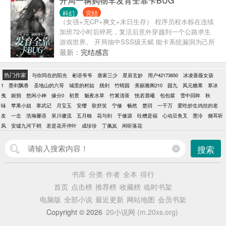
开局一辆购物车发育全靠卡BUG
在现实中逆袭。今天被栽赃，明天反杀回去。今天没
科幻
完结
灵根，明天抽一个。 当别的丫鬟还在挨嬷嬷的巴掌
（女强+无CP+爽文+末日生存） 程序员程水栎在连续
时，姜弥已经在模拟器里偷学功法、挖宝捡漏、修炼
加班72小时后猝死，复活后意外穿越到一个公路求生
成仙！ 十五年非酋，终于等来了她的金色传说！
游戏世界。 开局抽中SSS级天赋 能卡系统漏洞为己所
用。 物资箱开出怪物？反手拿下全服首杀！ 物资箱开
最新：
完结感言
启后没有消失？直接无限刷物资！ 别人啃压缩饼干，
她炫自热火锅。 别人瑟瑟发抖躲怪物，她拎着金属管
热门作家
与你同在的阳光
彬语爷爷
唐家三少
星辰玄妙
用户42173650
冰凌蔷薇女孩
追着怪物暴打。 当其他玩家还在求生边缘挣扎时，程
1
墨剑飘香
圣地山的六哥
城里的村姑
残剑
竹晴园
美丽雅阁210
园九
凤元糖果
寒冰
水栎已开着“全场五折”魔性广告的购物车，在公路上狂
曳
姬朔
悠闲小神
缘分0
初景
魅夜水草
竹篱清茶
恍若晨曦
包包紫
雪中回眸
秋
飙！ “说实话，这破游戏比修代码好玩多了，谁爱回去
味
苹果小姐
寒武记
月宝玉
安缨
歌舒笑
宁修
畅然
楚玥
一千万
爱吃炒生鸡丝的老
加班谁去！”
友
一念
浩瀚馨语
呆川傻流
五月柚
花与剑
于修源
吐槽是福
心动豆鱼叉
墨泠
侧耳听
风
安墟九河下梢
若是花开伴叶
成珍珍
丁佩岚
闲听落花
搜索
书库
分类
作者
全本
排行
首页
点击榜
推荐榜
收藏榜
临时书架
电脑版
全部小说
最近更新
网站地图
会员书架
Copyright © 2026
20小说网 (m.20xs.org)