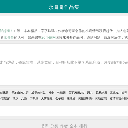
永哥哥作品集
我越嗨！
》等，本本精品，字字珠玑，作者永哥哥创作的小说情节跌宕起伏、扣人心
作者
永哥哥
的认可！如果您在
20小说网
阅读
永哥哥
作品时，遇到问题，请及时反馈，我
掳走当炉鼎，修炼邪功，系统觉醒，副作用从此不举？系统启动，改变副作用为获
剑飘香
圣地山的六哥
城里的村姑
残剑
竹晴园
美丽雅阁210
园九
凤元糖果
寒冰曳
姬朔
小巷寂寥
狼夕
八匹
丁佩岚
大雾漫漫
公子衍
妞妞蜜
纯情犀利哥
闲听落花
祢猜我猜你猜
书库
分类
作者
全本
排行