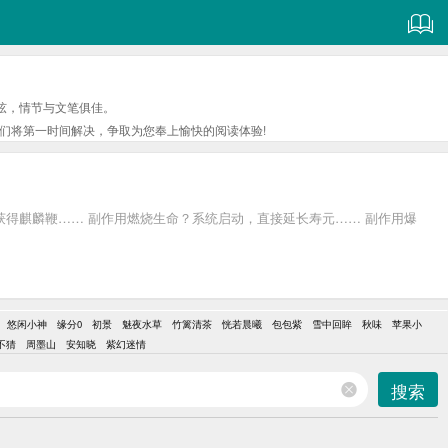
弦，情节与文笔俱佳。
们将第一时间解决，争取为您奉上愉快的阅读体验!
得麒麟鞭…… 副作用燃烧生命？系统启动，直接延长寿元…… 副作用爆
悠闲小神
缘分0
初景
魅夜水草
竹篱清茶
恍若晨曦
包包紫
雪中回眸
秋味
苹果小
不猜
周墨山
安知晓
紫幻迷情
搜索