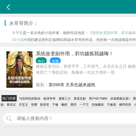
永哥哥简介：
永哥哥
是一名出色的小说作者，他的作品包括：《
系统改变副作用，邪功越炼
20小说网
强烈建议您到正版网站阅读永哥哥的作品，您的每一次阅读都是对
系统改变副作用，邪功越炼我越嗨！
奇幻
连载
修炼正道功法，资质平平，三年练气，永无出头之日 被
体而亡？系统启动，每爆体一次实力增长一层
最新：
第398章 关系也越来越熟
热门作家
与你同在的阳光
彬语爷爷
唐家三少
星辰玄妙
用户42173650
冰凌蔷薇女孩1
墨
姐
寒武记
月宝玉
安缨
歌舒笑
宁修
畅然
楚玥
一千万
浩瀚馨语
于修源
侧耳听风