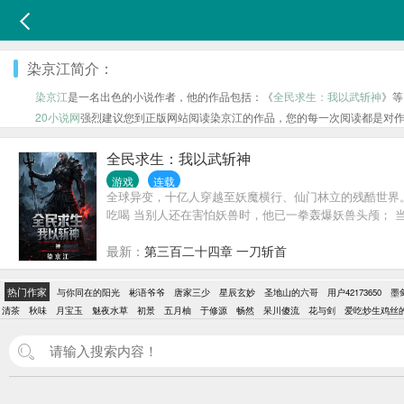
染京江简介：
染京江
是一名出色的小说作者，他的作品包括：《
全民求生：我以武斩神
》等
20小说网
强烈建议您到正版网站阅读染京江的作品，您的每一次阅读都是对
全民求生：我以武斩神
游戏
连载
全球异变，十亿人穿越至妖魔横行、仙门林立的残酷世界。
吃喝 当别人还在害怕妖兽时，他已一拳轰爆妖兽头颅； 
最新：
第三百二十四章 一刀斩首
热门作家
与你同在的阳光
彬语爷爷
唐家三少
星辰玄妙
圣地山的六哥
用户42173650
墨
清茶
秋味
月宝玉
魅夜水草
初景
五月柚
于修源
畅然
呆川傻流
花与剑
爱吃炒生鸡丝