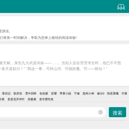
笔俱佳。
们将第一时间解决，争取为您奉上愉快的阅读体验!
醒天赋，身负九大武道词条—— …… 当别人还在苦苦求生时，他已不不愁
条天道奴仆！” “我这一拳，可碎山河、可镇妖魔、可——斩仙！”
寒武记
歌舒笑
雪中回眸
包包紫
安缨
苹果小姐
宁修
悠闲小神
缘分0
恍若晨曦
竹篱
非夜
若是花开伴叶
容酱紫
老羊爱吃鱼
搜索