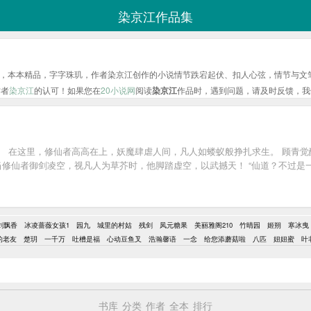
染京江作品集
，本本精品，字字珠玑，作者染京江创作的小说情节跌宕起伏、扣人心弦，情节与文
作者
染京江
的认可！如果您在
20小说网
阅读
染京江
作品时，遇到问题，请及时反馈，我
 在这里，修仙者高高在上，妖魔肆虐人间，凡人如蝼蚁般挣扎求生。 顾青觉
当修仙者御剑凌空，视凡人为草芥时，他脚踏虚空，以武撼天！ “仙道？不过是一
剑飘香
冰凌蔷薇女孩1
园九
城里的村姑
残剑
凤元糖果
美丽雅阁210
竹晴园
姬朔
寒冰曳
的老友
楚玥
一千万
吐槽是福
心动豆鱼叉
浩瀚馨语
一念
给您添蘑菇啦
八匹
妞妞蜜
叶
书库
分类
作者
全本
排行