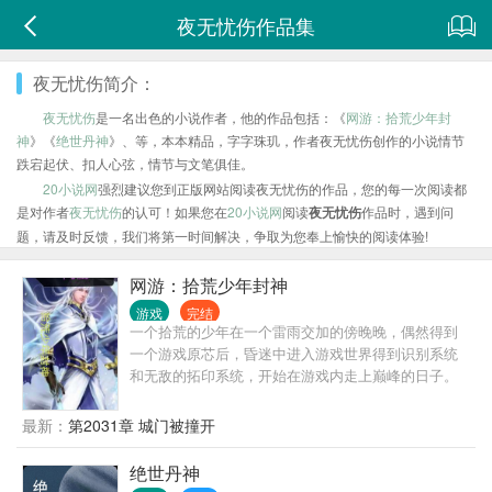
夜无忧伤作品集
夜无忧伤简介：
夜无忧伤
是一名出色的小说作者，他的作品包括：《
网游：拾荒少年封
神
》《
绝世丹神
》、等，本本精品，字字珠玑，作者夜无忧伤创作的小说情节
跌宕起伏、扣人心弦，情节与文笔俱佳。
20小说网
强烈建议您到正版网站阅读夜无忧伤的作品，您的每一次阅读都
是对作者
夜无忧伤
的认可！如果您在
20小说网
阅读
夜无忧伤
作品时，遇到问
题，请及时反馈，我们将第一时间解决，争取为您奉上愉快的阅读体验!
网游：拾荒少年封神
游戏
完结
一个拾荒的少年在一个雷雨交加的傍晚晚，偶然得到
一个游戏原芯后，昏迷中进入游戏世界得到识别系统
和无敌的拓印系统，开始在游戏内走上巅峰的日子。
当游戏和现实融合的时候，也就是拾荒少年封神的时
候！ 跟随他的人最后都是神！
最新：
第2031章 城门被撞开
绝世丹神