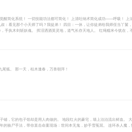
觉醒简化系统！ 一切技能功法都可简化！ 上清吐纳术简化成功——呼吸！ 上
九叔：看见那个小天师了吗？我徒弟！ 四目：一休，让你徒弟给我师侄当丫鬟
，手执木剑斩妖魂。 挥泪洒酒英灵地，道气长存天地人。 红绳糯米今犹在，不见
九尾狐。 那一天，枯木逢春，万兽朝拜！
子铺，它的包子馅却是用人肉做的。 地段红火的豪宅，墙上泊泊流出鲜血。 
千年的验尸手法，带你直击命案现场：世间本无鬼，妙手雪冤屈。 连环杀人魔