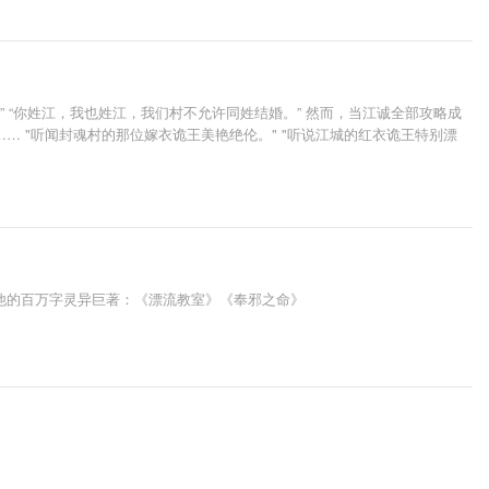
” “你姓江，我也姓江，我们村不允许同姓结婚。” 然而，当江诚全部攻略成
 "听闻封魂村的那位嫁衣诡王美艳绝伦。" "听说江城的红衣诡王特别漂
他的百万字灵异巨著：《漂流教室》《奉邪之命》