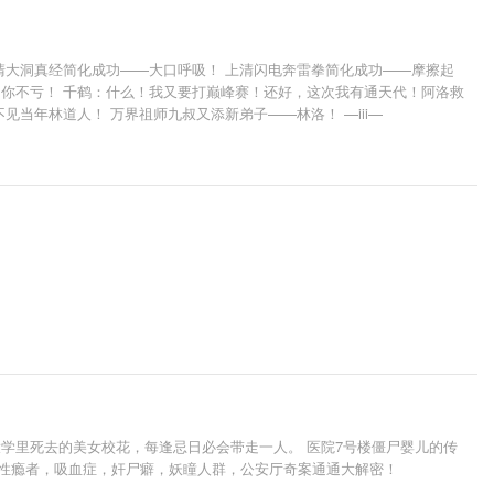
清大洞真经简化成功——大口呼吸！ 上清闪电奔雷拳简化成功——摩擦起
，你不亏！ 千鹤：什么！我又要打巅峰赛！还好，这次我有通天代！阿洛救
当年林道人！ 万界祖师九叔又添新弟子——林洛！ —iii—
大学里死去的美女校花，每逢忌日必会带走一人。 医院7号楼僵尸婴儿的传
，性瘾者，吸血症，奸尸癖，妖瞳人群，公安厅奇案通通大解密！