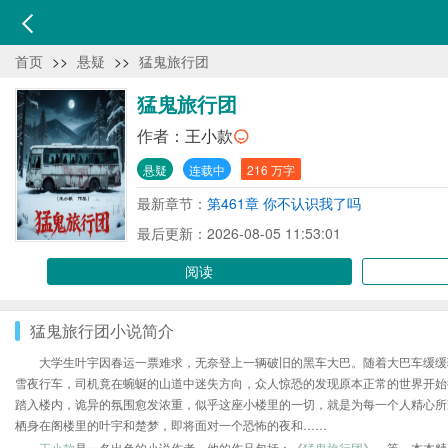
首页
>>
悬疑
>>
猛鬼旅行团
猛鬼旅行团
作者：
王小款
悬疑
连载中
216 万字
最新章节：
第461章 你不认识我了吗
最后更新：2026-08-05 11:53:01
阅读
猛鬼旅行团小说简介
大学生叶宇因春运一票难求，无奈登上一辆破旧的黑车大巴。随着大巴车缓缓
雪夜行车，司机竟在蜿蜒的山道中迷失方向，众人惊恐的发现原本正常的世界开始
踏入楼内，诡异的氛围愈发浓重，似乎这座小楼里的一切，就是为每一个人精心所
栖身在阁楼里的叶宇和楚梦，即将面对一个恐怖的夜和……
王小款
是一名出色的小说作者，他的作品包括：《
猛鬼旅行团
》、等，本本精