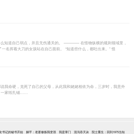
么知道自己弱点，并且无伤通关的。 ———— 在怪物纵横的规则领域里，
名挥着大刀的女孩站在自己面前。 “知道些什么，都吐出来。” 怪
都说我命硬，克死了自己的父母，从此我和姥姥相依为命，三岁时，我意外
了一家纸扎铺……
女书记的秘书开始
躺平：老婆修炼我变强
我是掌门
混沌吞天诀
院士重生：回到1975当知