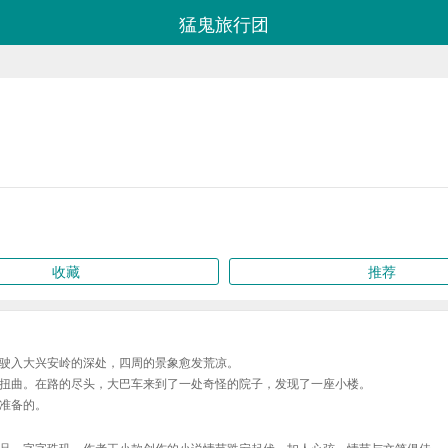
猛鬼旅行团
收藏
推荐
驶入大兴安岭的深处，四周的景象愈发荒凉。
扭曲。在路的尽头，大巴车来到了一处奇怪的院子，发现了一座小楼。
准备的。
品，字字珠玑，作者王小款创作的小说情节跌宕起伏、扣人心弦，情节与文笔俱佳。