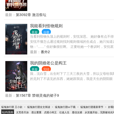
最新：
第3092章 激活祭坛
我能看到怪物规则
悬疑
连载
当看到怪物头顶上的规则时，安忱深思。 她好像有点不得
安忱不懂怎么通过规则找到规则领域的生成点，她只知道这
物：“……” 你好像很狂啊。 正要给她一个教训时，安忱
最新：
番外2
我的阴婚老公是阎王
悬疑
完结
我，沈白雪，出生时下了三天三夜的大雪，所以父母给我
的见到了不该见的东西，姥姥跟我说，我是天生的阴阳眼
最新：
第1567章 禁锢灵魂的裙子9
-
-
-
-
猛鬼旅行团 王小款
猛鬼旅行团全文阅读
猛鬼旅行团txt下载
猛鬼旅行团最新章节
好看
站内强推
太荒吞天诀
谍云重重
贞观小闲王
仕途人生
最佳女婿
从笑傲开始，无限被动光