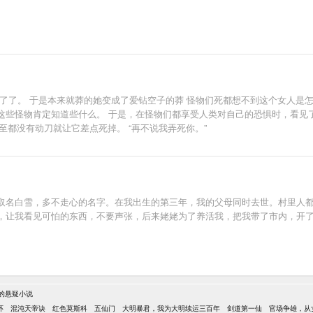
了了。 于是本来就莽的她变成了爱钻空子的莽 怪物们死都想不到这个女人是怎
些怪物肯定知道些什么。 于是，在怪物们都享受人类对自己的恐惧时，看见了一
甚至都没有动刀就让它差点死掉。 “再不说我弄死你。”
取名白雪，多不走心的名字。在我出生的第三年，我的父母同时去世。村里人
，让我看见可怕的东西，不要声张，后来姥姥为了养活我，把我带了市内，开
的悬疑小说
环
混沌天帝诀
红色莫斯科
五仙门
大明暴君，我为大明续运三百年
剑道第一仙
官场争雄，从