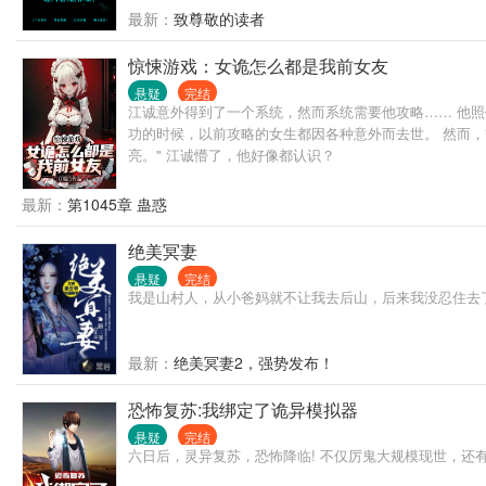
最新：
致尊敬的读者
惊悚游戏：女诡怎么都是我前女友
悬疑
完结
江诚意外得到了一个系统，然而系统需要他攻略…… 他照做
功的时候，以前攻略的女生都因各种意外而去世。 然而，
亮。" 江诚懵了，他好像都认识？
最新：
第1045章 蛊惑
绝美冥妻
悬疑
完结
我是山村人，从小爸妈就不让我去后山，后来我没忍住去
最新：
绝美冥妻2，强势发布！
恐怖复苏:我绑定了诡异模拟器
悬疑
完结
六日后，灵异复苏，恐怖降临! 不仅厉鬼大规模现世，还有