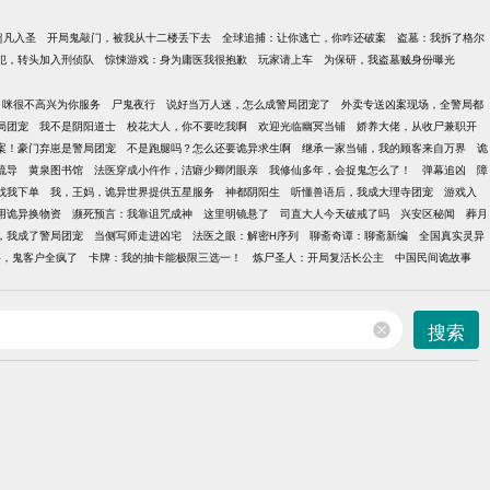
超凡入圣
开局鬼敲门，被我从十二楼丢下去
全球追捕：让你逃亡，你咋还破案
盗墓：我拆了格尔
犯，转头加入刑侦队
惊悚游戏：身为庸医我很抱歉
玩家请上车
为保研，我盗墓贼身份曝光
，咪很不高兴为你服务
尸鬼夜行
说好当万人迷，怎么成警局团宠了
外卖专送凶案现场，全警局都
局团宠
我不是阴阳道士
校花大人，你不要吃我啊
欢迎光临幽冥当铺
娇养大佬，从收尸兼职开
案！豪门弃崽是警局团宠
不是跑腿吗？怎么还要诡异求生啊
继承一家当铺，我的顾客来自万界
诡
疏导
黄泉图书馆
法医穿成小仵作，洁癖少卿闭眼亲
我修仙多年，会捉鬼怎么了！
弹幕追凶
障
找我下单
我，王妈，诡异世界提供五星服务
神都阴阳生
听懂兽语后，我成大理寺团宠
游戏入
用诡异换物资
濒死预言：我靠诅咒成神
这里明镜悬了
司直大人今天破戒了吗
兴安区秘闻
葬月
，我成了警局团宠
当侧写师走进凶宅
法医之眼：解密H序列
聊斋奇谭：聊斋新编
全国真实灵异
事，鬼客户全疯了
卡牌：我的抽卡能极限三选一！
炼尸圣人：开局复活长公主
中国民间诡故事
搜索