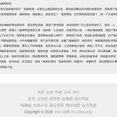
兑换黑科技
在求生游戏做关系户
惊悚游戏：女诡怎么都是我前女友
我在娱乐圈当风水顾问的那些年
我靠焚尸
中参加规则怪谈
规则怪谈：我收敛点，就是变态？
诡异降临，狂印冥钞的我无敌了
你一个天选罪
我在神秘世界的那些年
看见罪犯词条，我成了警局团宠
BOSS直聘？怎么是给邪神打工
诡异：人
合理吧
普通人？她明明是诡异之母
却妖典
人在诡异，但被开除人籍
一摸证物就破案，我成了警
为了长生不死，我带着全宗修仙
诡异降临也要上班吗？
刷到死亡快讯，刑侦队追着我破案
赶尸破
闭眼凶案现场，小仵作躺赢刑部
假千金手握百鬼，全豪门跪喊祖宗
诡异求生：神级诡异排队求我
飞
睁眼犯罪现场，警局上下听我墙角
灵异论坛入侵，上交国家做大做强
绑定二手平台，死去初恋
局被死者加好友，我成罪犯克星
傩祭失败，蛇君前夫来索命
牙祭
牌坊街派出所
末日摆地摊，我
魔人之旅
成凶宅试睡员后，我成警局常客
湘阳路警事
冥婚新娘：从祭品到破局者
和凶案共梦后
层钥匙
道爷在此，百无禁忌
镇煞！陈家护脉传
怪谈管理局：档案001
逆鳞时序
我在阴曹办白
的悬疑小说
书库
分类
作者
全本
排行
首页
点击榜
推荐榜
收藏榜
临时书架
电脑版
全部小说
最近更新
网站地图
会员书架
Copyright © 2026
20小说网 (m.20xs.org)