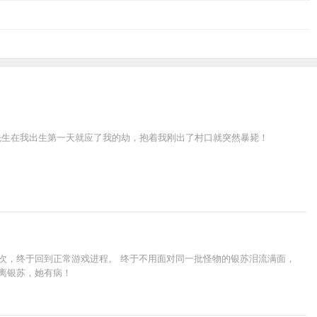
先生在我出生第一天就应了我的劫，抱着我刚出了村口就突然暴毙！
数次，终于回到正常游戏进程。 终于不用面对同一批怪物的银苏泪流满面，
离银苏，她有病！