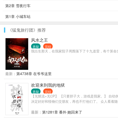
第2章 雪夜行车
第1章 小城车站
《猛鬼旅行团》推荐
风水之王
悬疑
完结
我出生那天，在我家院子周围落下了十九道雷，有个算命
最新：
第4738章 在爷爷这里
欢迎来到我的地狱
悬疑
完结
【无限流+无CP】 【只要胆子大，游戏是我家。】 自
决定好好和怪物们交朋友，再也不打他们了。 众人看着
最新：
第1281章 番外·她回来了