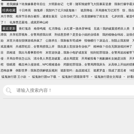
青
抢我姻缘？转身嫁暴君夺后位
大明新命记
七零：随军辣媳带飞大院暴富逆袭
我靠打爆学霸
经典收藏
十日终焉
御鬼师：我契约了亿只S级鬼物！
诡异降临：开局拥有万亿冥币
惊，我
木疗养院
相亲节目表白被拒，逮捕女嘉宾
让你当收尸人，你直接解刨了前女友
七岁的我，被选
了！
化身禁忌墓地，成就邪神山岭
最近更新
青灯鬼语
殓骨鸣规
红月降临：从红雾一路杀穿神域
见诡！我的破案搭档非人类
蹲我
共享犯罪视角，全警局捞我出狱
刑侦悬赏榜？是赏金小姐的业绩表
我的植物会缉凶，这很
始
末世大佬在惊悚游戏杀疯了
公路求生：我靠板车苟成神
怪物横行？滚远点，别阻止我发财
戏直播间
共感罪犯后，全警局捞我上岸
我在废土竞技场专业收尸
精神病？但在无限游戏封神了
目
四相道
我出马看事那些年
末世送快递，我靠小电驴成首富
拍到犯罪现场，全警局追凶被带
侵：开局自带挂怎么玩
清冷美人养恶龙破案，成全局团宠
开局被投毒？抱歉嫡长女她是法医
开
棺
惊眠斋
概念神入侵游戏，NPC艰难逃命
闭眼犯罪现场，全警局蹲我床头
从高铁上开始的猎
恐怖故事
倒影世界：我靠恐惧解锁反规则
诡影契约：血战诡域王
诡雾罗盘：我成了渡厄者
18
-
-
-
-
猛鬼旅行团 王小款
猛鬼旅行团txt下载
猛鬼旅行团最新章节
猛鬼旅行团全文阅读
好看