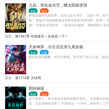
九叔：简化金光咒，晒太阳就变强
悬疑
完结
林洛穿越到九叔世界，成为九叔大弟子。 沉默十年，终于
电！ 犹如天书的修炼真诀在林洛面前变得纯粹，简单！ 
我！ 半碗清水照乾坤，一张灵符命鬼神。 脚踏阴阳八卦步
最新：
第1347章 布道诸天～先休息一下！
天命神算，出生后定亲九尾妖狐
悬疑
连载
我出世身带麒麟，爷爷为救我，亲手剥下自己人皮，送给
最新：
第1774章 大结局
阴间神探
悬疑
完结
这个世界上，每天都会有诡异的案件发生。 生意最好的包
说，又是否确有其事？ 中国最后一个仵作，用传承了三