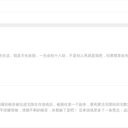
先生说，我是天生妖胎，一生命犯十八劫，不是别人死就是我死，结果那算命
幼倒霉的银苏被拉进无限生存游戏后，被困在第一个副本，要死要活无限轮回无
随手捏爆怪物，渣都不剩的银苏：灰都扬了是吧！ 后来游戏里多了一条禁忌：远