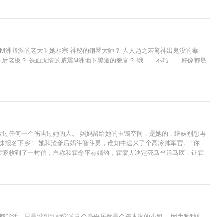
 M洲帮派的老大叫她祖宗 神秘的钢琴大师？ 人人趋之若鹜神出鬼没的毒
的幕后老板？ 铁血无情的威震M洲地下黑道的教官？ 哦……不巧……好像都是
放过任何一个伤害过她的人。 妈妈留给她的玉镯空间，是她的，继妹别想再
报名下乡！ 她和渣爹后妈斗智斗勇，谁知中途来了个高冷帅军官。 “你
天霍家收到了一封信，自称和霍念平有婚约，霍家人决定死马当活马医，让霍
法，直到遇见他未曾谋面的未婚妻。 真香定律可能会迟到，但永远都不会缺
哪都能活，只是没想到她穿的这个身份居然是个资本家的小姐。 因为种种原