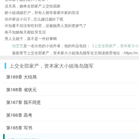
没关系，她将全部家产上交给国家
娇小姐成破烂户，所有人都等着看许家的笑话
但许家这小日子...怎么越过越好了呢
许知夏不但没有吃到苦，还被她男人宠的更娇气了
殊不知她每天都欲哭无泪
男人太能干，真不是一件好事啊
知芝芝
是一名出色的小说作者，他的作品包括：《
上交全部家产，资本家大小
最新章节上交全部家产，资本家大小姐海岛随军全文阅读推荐地址：https://m.20xs.or
上交全部家产，资本家大小姐海岛随军
第169章 大结局
第168章 省状元
第167章 我不同意
第166章 高考
第165章 写书