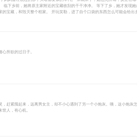
。 临下乡前，她将原主家附近的宝藏收刮的干干净净。 等下了乡，她才发现她
家的宝藏，和毁灭整个程家。 开玩笑勒，进了自个口袋的东西怎么可能会给出
随心所欲的过日子。
灵，赶紧囤起来，远离男女主，却不小心遇到了另一个小炮灰。咦，这小炮灰怎
主末世人，有心机。