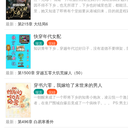
因不得不下乡，也无所谓了，下乡也好城里也罢，都能活
里，她又知道了即将有个堂姐要从港城归来，目的就是程
最新：
第215章 大结局6
快穿年代女配
现言
完结
知识青年下乡，穿越年代过好日子，没有道德不要绑架，
最新：
第1500章 穿越五零大饥荒嫁人（50）
穿书六零，我嫁给了末世来的男人
现言
完结
一朝醒来成了一个即将下乡的知青小炮灰，凌云悦一个激
者，在丧尸围城自爆后竟成了一个病秧子。。。 PS:男
最新：
第496章 白易寒番外