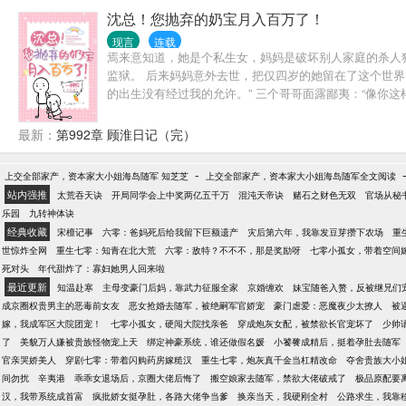
沈总！您抛弃的奶宝月入百万了！
现言
连载
焉来意知道，她是个私生女，妈妈是破坏别人家庭的杀人
监狱。 后来妈妈意外去世，把仅四岁的她留在了这个世界
的出生没有经过我的允许。” 三个哥哥面露鄙夷：“像你
不会认可你，而且你要进演艺圈挣钱，但你挣的钱我们一
胆的顾小爷，顾小爷高傲地拉着她的手：“我带着你长大，
最新：
第992章 顾淮日记（完）
-
上交全部家产，资本家大小姐海岛随军 知芝芝
上交全部家产，资本家大小姐海岛随军全文阅读
站内强推
太荒吞天诀
开局同学会上中奖两亿五千万
混沌天帝诀
赌石之财色无双
官场从秘
乐园
九转神体诀
经典收藏
宋檀记事
六零：爸妈死后给我留下巨额遗产
灾后第六年，我靠发豆芽攒下农场
重
世惊炸全网
重生七零：知青在北大荒
六零：敌特？不不不，那是奖励呀
七零小孤女，带着空间
死对头
年代甜炸了：寡妇她男人回来啦
最近更新
知温赴寒
主母变豪门后妈，靠武力征服全家
京婚缠欢
妹宝随爸入赘，反被继兄们
成京圈权贵男主的恶毒前女友
恶女抢婚去随军，被绝嗣军官娇宠
豪门虐爱：恶魔夜少太撩人
被
嫁，我成军区大院团宠！
七零小孤女，硬闯大院找亲爸
穿成炮灰女配，被禁欲长官宠坏了
少帅
了
美貌万人嫌被贵族怪物宠上天
绑定神豪系统，谁还做假名媛
小饕餮成精后，挺着孕肚去随军
官亲哭娇美人
穿剧七零：带着闪购药房嫁糙汉
重生七零，炮灰真千金当杠精改命
夺舍贵族大小
间勿扰
辛夷港
乖乖女退场后，京圈大佬后悔了
搬空娘家去随军，禁欲大佬破戒了
极品原配要
汉，我带系统成首富
疯批娇女挺孕肚，各路大佬争当爹
换亲当天，我硬刚全村
公路求生，我靠