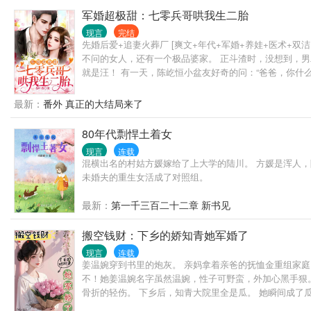
军婚超极甜：七零兵哥哄我生二胎
现言
完结
先婚后爱+追妻火葬厂 [爽文+年代+军婚+养娃+医术
不问的女人，还有一个极品婆家。 正斗渣时，没想到，男
就是汪！ 有一天，陈屹恒小盆友好奇的问：“爸爸，你什
啊！” 陈铭川：“……” ——这儿子一定不是亲生的！ ‘
最新：
番外 真正的大结局来了
80年代剽悍土着女
现言
连载
混横出名的村姑方媛嫁给了上大学的陆川。 方媛是浑人
未婚夫的重生女活成了对照组。
最新：
第一千三百二十二章 新书见
搬空钱财：下乡的娇知青她军婚了
现言
连载
姜温婉穿到书里的炮灰。 亲妈拿着亲爸的抚恤金重组家庭
不！她姜温婉名字虽然温婉，性子可野蛮，外加心黑手狠
骨折的轻伤。 下乡后，知青大院里全是瓜。 她瞬间成了瓜
ps：下乡大东北，棒打狍子瓢舀鱼，骑着野猪挖人参。