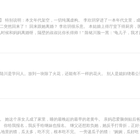
+双洁】 特别说明：本文年代架空，一切纯属虚构。 李欣玥穿进了一本年代文里
二突然回来了！ 回来跟她离婚？ 李欣玥很乐意。 本姑娘上得厅堂下得厨房，
么时候和妈妈离婚呀，隔壁的叔叔比你长得帅！” 陈铭川脸一黑：“龟儿子，我才
汪汪汪’，不知哪一天起，没养狗的陈家，天天听到狗叫声……
，陆川是学问人。放到一块除了火花，还能有不一样的花火。 别人是媳妇绕着
。 她这个亲女儿成了家里，睡的最晚起的最早的老黄牛。 亲妈恋爱脑倒贴后
。 你给我报名，我反手给继妹也报名。 继父还想欺负她，她反手打骨折，正好
地里的猹，瓜太多，吃不完，根本吃不完。 一旁递瓜子的猹： “婉婉，瓜好吃