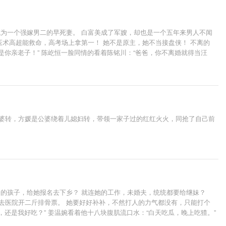
，成为一个强嫁男二的早死妻。 白富美成了军嫂，却也是一个五年来男人不闻
医术高超能救命，高考场上拿第一！ 她不是原主，她不当接盘侠！ 不离的
是你亲老子！” 陈屹恒一脸同情的看着陈铭川：“爸爸，你不离婚就得当汪
公婆转，方媛是公婆绕着儿媳妇转，带领一家子过的红红火火，同抢了自己前
爸的孩子，给她报名去下乡？ 就连她的工作，未婚夫，统统都要给继妹？
去医院开二斤排骨票。 她要好好补补，不然打人的力气都没有，只能打个
，还是我好吃？” 姜温婉看着他十八块腹肌流口水：“白天吃瓜，晚上吃猹。”