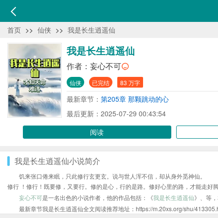
首页
>>
仙侠
>>
我是长生逍遥仙
我是长生逍遥仙
作者：
妄心不可
仙侠
已完结
83 万字
最新章节：
第205章 那颗跳动的心
最后更新：2025-07-29 00:43:54
阅读
我是长生逍遥仙小说简介
饥来张口倦来眠，只此修行玄更玄。说与世人浑不信，却从身外觅神仙。
修行 ！修行！既要修，又要行。修的是心，行的是路。修好心里的路，才能走好脚
妄心不可
是一名出色的小说作者，他的作品包括：《
我是长生逍遥仙
》、等，
最新章节我是长生逍遥仙全文阅读推荐地址：https://m.20xs.org/shu/413305.h