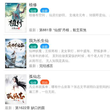
植修
仙侠
连载
植修有空间， 仙灵衍妙田。 玄魂沧元奇， 转眼即是仙
最新：
第881章 “仙授”丹根，魁爻双煞
我为长生仙
仙侠
连载
仙神妖魔，王侯将相；龙女掌灯，杯中盛海。 野狐参禅，
与来年的春试。 直到在做黄粱饭的时候，有个老人给了他
从闹市过。 无人知我是真仙。
最新：
完结感言
孤仙志
仙侠
完结
凡尘本就孤单，哪有什么依靠？张志文早就明白这世间的
遍三界，一往无前。
最新：
第1622章 缺口的圆