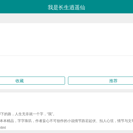
我是长生逍遥仙
收藏
推荐
下的路，人生无非就一个字，“我”。
本本精品，字字珠玑，作者妄心不可创作的小说情节跌宕起伏、扣人心弦，情节与文
tml