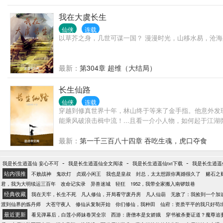
我在大虞长生
仙侠
连载
以草芥之身，几世可谋一国？ 漫漫时光，山移水易，沧海
最新：
第304章 超维（大结局）
长生仙路
仙侠
连载
穿越到修真世界十年，林山终于等来了金手指。他意外发
能乘风破浪击楫中流！...且看一介小人物，如何起于江湖微.
最新：
第一千三百八十四章 吞吃生魂，虎口夺食
-
-
-
我是长生逍遥仙 妄心不可
我是长生逍遥仙全文阅读
我是长生逍遥仙txt下载
我是长生逍遥
站内强推
不败战神
鬼吹灯
贞观小闲王
我也是皇叔
封总，太太想跟你离婚很久了
赌石之
君，我为大明续运三百年
改命记实录
异兽迷城
轻狂
1952，我带全家搬入南锣鼓巷
经典收藏
我在天牢，长生不死
凡人修仙，开局看守废丹房
凡人仙葫
无敌了：我捡到一个加
渡到仙界的炼丹师
大苍守夜人
修仙从复制开始
你们修仙，我种田
仙府：资质平平的我只好苟
最近更新
看见弹幕后，白莲小师妹卷哭全宗
西游：唐僧本是女娇娥
穿书被杀妻证道？魔尊追