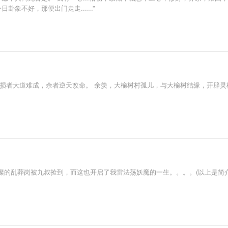
象不好，那便出门走走......”
，损者大道难成，余者逆天改命。 余羡，大榆树村孤儿，与大榆树结缘，开辟灵
璨的乱葬岗被九叔捡到，而这也开启了我雷法荡妖魔的一生。。。。(以上是简