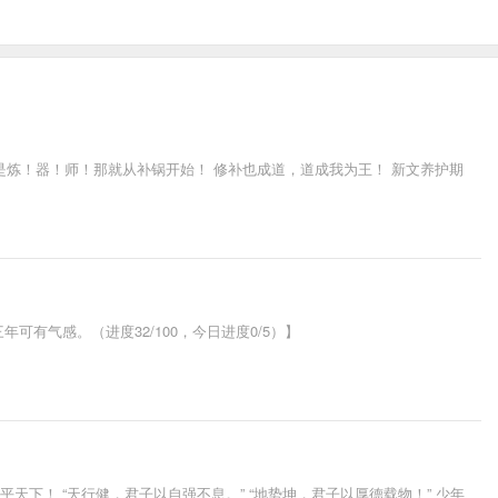
炼！器！师！那就从补锅开始！ 修补也成道，道成我为王！ 新文养护期
有气感。（进度32/100，今日进度0/5）】
天下！ “天行健，君子以自强不息。” “地势坤，君子以厚德载物！” 少年