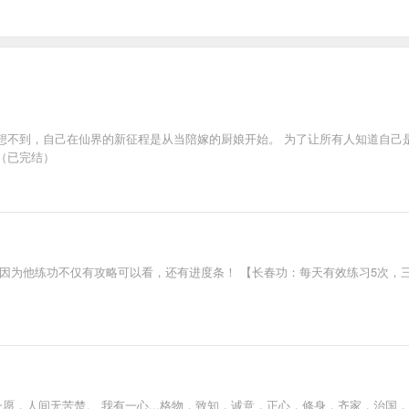
想不到，自己在仙界的新征程是从当陪嫁的厨娘开始。 为了让所有人知道自己是
（已完结）
为他练功不仅有攻略可以看，还有进度条！ 【长春功：每天有效练习5次，三年可
愿，人间无苦楚。 我有一心...格物，致知，诚意，正心，修身，齐家，治国，平