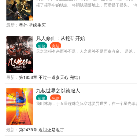
摇了摇手中的钱盅，将铜钱洒落地上，而后摇了摇头。 “今日卦
最新：
番外 掌缘生灭
凡人修仙：从挖矿开始
仙侠
完结
天之道损有余而补不足，人之道补不足而奉有余。 是以
最新：
第1858章 不过一道参天心 完结）
九叔世界之以德服人
仙侠
完结
我叫林海，于五星连珠之际穿越灵异世界，在一个星光璀
最新：
第2475章 返祖还是返古