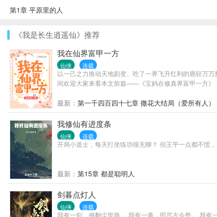
第1章 平原里的人
《我是长生逍遥仙》推荐
我在仙界富甲一方
仙侠
连载
以一己之力推动天地剧变、吃了一界飞升红利的扈轻万万
间欢迎大家来看本文前篇——《宝妈在修真界富甲一方》
最新：
第一千四百四十七章 撒花大结局（爱所有人）
我修仙有进度条
仙侠
连载
开局小道士，每天打坐练功很无聊？ 但王平一点都不慌，因
最新：
第15章 都是聪明人
剑暮点灯人
仙侠
连载
我有一剑，挑翻尘世路。 我有一盏，照尽古今愁。 我有一