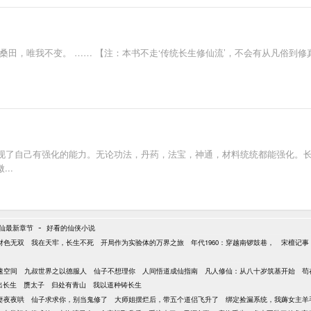
桑田，唯我不变。 …… 【注：本书不走‘传统长生修仙流’，不会有从凡俗到
现了自己有强化的能力。无论功法，丹药，法宝，神通，材料统统都能强化。
..
-
仙最新章节
好看的仙侠小说
财色无双
我在天牢，长生不死
开局作为实验体的万界之旅
年代1960：穿越南锣鼓巷，
宋檀记事
速空间
九叔世界之以德服人
仙子不想理你
人间悟道成仙指南
凡人修仙：从八十岁筑基开始
苟
出长生
赝太子
归处有青山
我以道种铸长生
妻夜夜哄
仙子求求你，别当鬼修了
大师姐摆烂后，带五个道侣飞升了
绑定捡漏系统，我薅女主羊