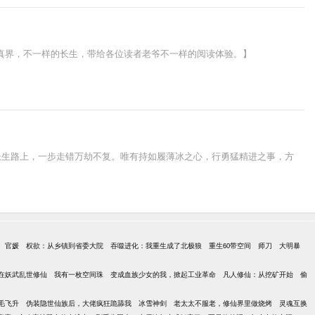
修真界，不一样的长生，带给各位读者老爷不一样的阅读体验。】
长生路上，一步走错万劫不复。唯有持如履薄冰之心，行勇猛精进之事，方
官媛
权欲：从乡镇到省委大院
吞噬进化：我重生成了北极狼
重生60带空间
师刀
大明暴
在妖武乱世修仙
我有一枚空间珠
变成血族少女的我，掀起工业革命
凡人修仙：从挖矿开始
偷
毛飞升
伪装隐世仙族后，大佬疯狂跪舔我
冰雪神剑
老太太不服老，修仙界里做烧烤
灵魂互换