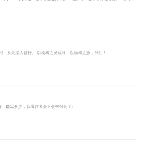
根，从此踏入修行。 以榆树之灵成脉，以榆树之脉，升仙！
介，能写多少，就看作者会不会被饿死了)