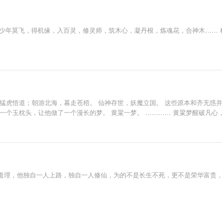
。 少年莫飞，得机缘，入百灵，修灵师，筑木心，凝丹根，炼魂花，合神木……
猛虎悟道；朝游北海，暮走苍梧。 仙神存世，妖魔立国。 这些原本和齐无惑
一个玉枕头，让他做了一个漫长的梦。 黄粱一梦。 ………… 黄粱梦醒破凡心
道理，他独自一人上路，独自一人修仙，为的不是长生不死，更不是荣华富贵