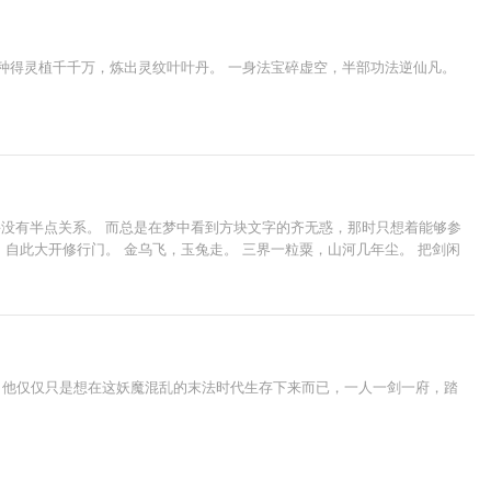
 种得灵植千千万，炼出灵纹叶叶丹。 一身法宝碎虚空，半部功法逆仙凡。
并没有半点关系。 而总是在梦中看到方块文字的齐无惑，那时只想着能够参
，自此大开修行门。 金乌飞，玉兔走。 三界一粒粟，山河几年尘。 把剑闲
，他仅仅只是想在这妖魔混乱的末法时代生存下来而已，一人一剑一府，踏