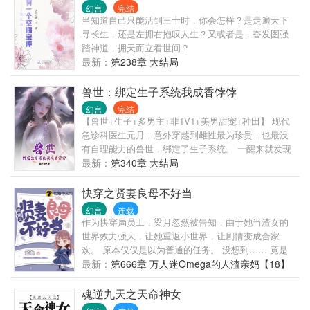
可能炮灰的。机缘是可以抢走的~ 冤大头爹娘送出去
幻言
完结
的东西，要回来！ 男主的强力法器，嘿嘿，归我了！
当知道自己只能活到三十时，你会怎样？是走遍天下
女主一号的芥子空间，拿过来！ 女主二号的阵法传
寻长生，还是左拥右抱叹人生？又或者是，奋发图强
承，我承包啦~ 还有女主三号，女主四号…… 总之，
踏神道，拥天而立看世间？
男主身边实力强劲的后宫和帮手，顺眼听话的统统拐
最新：
第238章 大结局
走，一个不落！
兽世：绑定生子系统我成香饽饽
幻言
完结
【兽世+生子+多男主+非1V1+美男甜宠+种田】 现代
急诊科医生元月，意外穿越到雌性最为珍贵，也最没
有自理能力的兽世，绑定了生子系统。 一醒来就发现
原主悲恸自尽，男主墨羽也应为他断了一条腿，即将
最新：
第340章 大结局
面临部落的结亲仪式，生育率低的元月很有可能会被
部落当做祭品送出去，前途未卜，谁都不知道传说的
快穿之贤妻良母不好当
祭祀是什么东西？还有恶劣的生存环境，以及时不时
幻言
连载
存在的雌竞，天呐。 还好元月在结亲仪式开始之前怀
作为快穿局员工，梁月忽然被告知，由于她当渣女的
孕了，还把众多兽世美男收入囊中。 该说不说，兽世
世界效力强大，让她重返小世界，让剧情变成合家
的小哥哥真香啊， 墨羽：月月，放心做你自己，我永
欢。 原本仅仅是以为普通的任务。 没想到…… 竟是
远支持你。 虎威：月月，你坏心眼子，又逗我。 黎
某人蓄谋已久的阴谋。 第一个世界：为了回城抛夫弃
最新：
第666章 万人迷Omega的人渣亲妈【18】
生：呵呵，你管他们就好了，不用管我。 玄离：你是
子的知青 第二个世界：真假千金的富豪妈妈 第三个世
我的，永远不许离开我，他们都该死，该死！！
界：隐婚生子的流量大花 第四个世界：成为虐文女主
魂逆九天之天命神女
后妈后。 第五个世界：世界网红一家亲~ 第六个世