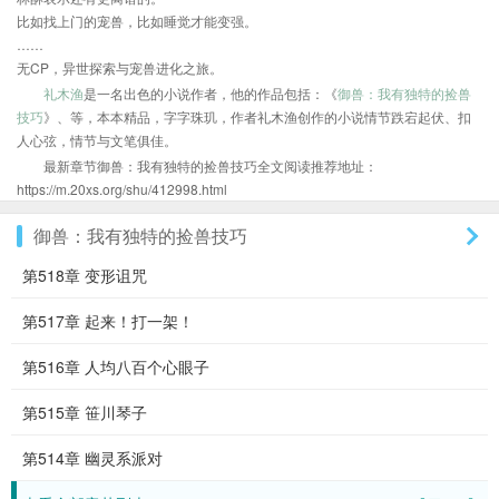
比如找上门的宠兽，比如睡觉才能变强。
……
无CP，异世探索与宠兽进化之旅。
礼木渔
是一名出色的小说作者，他的作品包括：《
御兽：我有独特的捡兽
技巧
》、等，本本精品，字字珠玑，作者礼木渔创作的小说情节跌宕起伏、扣
人心弦，情节与文笔俱佳。
最新章节御兽：我有独特的捡兽技巧全文阅读推荐地址：
https://m.20xs.org/shu/412998.html
御兽：我有独特的捡兽技巧
第518章 变形诅咒
第517章 起来！打一架！
第516章 人均八百个心眼子
第515章 笹川琴子
第514章 幽灵系派对