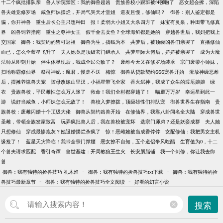
十二个疯批排队亲
兽人学院禁区：我的御兽超凶
贵族兽校小跟班被f4强吻了
恶女超会撩，深陷
兽夫雄竞修罗场
咸鱼师妹摆烂，开局气哭天才堂姐
道友且慢，修仙吗？
御兽：别人鉴定都是
骗，你开神兽
重生后长公主只想种田
报！柔弱大小姐又大杀四方了
妹宝有灵泉，种田带飞修真
界
凶兽饲养指南
重生之尊神女王
假千金去卖鱼？全球海鲜都是她的
穿越兽世后，我妈把我上
交国家
御兽：我契约的皆可返祖
御兽为生，搞钱为本
共梦后，被顶级凶兽们亲哭了
直播修仙
而已，怎么全蓝星飞升了
夫人她竟是顶级玄门继承人
共梦星际大佬后，娇娇被亲哭了
成为大魔
法师从即刻开始
伴生体显现后，我成全民公敌了？
废雌今天又在修罗场装乖
宗门废柴小师妹，
扫地称霸修仙界
祭司神妃：魔君，慢走不送
梅惊
御兽从贷款契约SSS宠兽开始
流放神级恶雌
后，摆摊养崽兽夫宠
随母改嫁山里汉，小福星带飞全家
香火弑神，我成了众生的渡厄娘娘
绿
衣
贵族兽校，平民雌性怎么万人迷了
救命！我们全村都穿越了！
喵殿万万岁
幸运星到此一
游
说好当咸鱼，小师妹怎么无敌了！
兽校入梦撩拨，顶级雄性们排队宠
御兽世界生存指南
贵
族兽校：废雌闪婚十个顶级大佬
御兽从契约凶兽开始
在修仙界，我靠八卦闻名全大陆
穿成兽世
圣雌，带领全族发家致富
玩弄疯批兽人后，我在兽校被宠坏
选宗门师弟？还是妖妾成群
夫人她
只想修仙
穿成最惨炮灰？她退婚摆烂杀疯了
惊！恶雌她被当成香饽饽
女配修仙：我把男女主机
缘抢了！
蓝星天灾降临！我带全宗门撑腰
恶女撩不自知，五个道侣争风吃醋
生育值为0，十二
个兽夫请求匹配
香引奇谭
兽世基建：开局教狼王生火
长安胭脂铺
我一个剑修，你让我去御
兽
-
-
御兽：我有独特的捡兽技巧 礼木渔
御兽：我有独特的捡兽技巧txt下载
御兽：我有独特的捡
-
-
兽技巧最新章节
御兽：我有独特的捡兽技巧全文阅读
好看的幻言小说
搜索