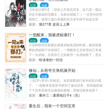
虞相，我们谈谈。虞清欢：夫君，皇后娘娘凶我。长
幻言
连载
孙焘：皇嫂，你放肆了。虞清欢：夫君，有人觊觎你
【作品已签约】（切勿上升真实历史，这只是一篇以
的美色。长孙焘：小欢欢乖，让本王进屋给你跪钉
历史为基础的无脑文，当真你就输了.）一次意外的车
子。
祸死亡，使得江逾白穿越到东汉末年殊不知这次穿
越，不是意外，而是冥冥之中命中注定安排好的，江
最新：
第277章 姿容上上乘
逾白遇见了三国中的将才.女主看似纯情实则拿捏，作
者小白文笔，不懂权谋，写三国是个人爱好，看文爽
一觉醒来，我被虎鲸暴打！
就完了千万不要深究. ，写文不易，莫要挑剔！！
幻言
连载
小语种研究生郁圆在观看虎鲸表演的时候，被伤痕累
累的虎鲸拖下水池溺亡，一觉醒来之后发现自己变成
了一头虎鲸。生死存亡之际被另一头虎鲸救下，贪生
怕死的郁圆当即决定赖上他，奈何这位鱼哥冷漠傲娇
最新：
给读者的一封信
又嘴毒，看起来十分不好靠近，郁圆只能厚着脸皮一
点一点试探他的底线。没想到这位高冷的鱼哥实际上
修仙，从抢夺主角机缘开始
是恋爱脑，知道真相的郁圆后悔莫及，却已经没有发
幻言
连载
挥的余地，鱼哥紧紧跟在她身后甩都甩不掉。前期的
（无CP+穿书+升级流） 末世摸爬滚打多年的苏白嘎
鱼哥:像你那么丢脸的虎鲸，我才不会管你。后期的鱼
了。 一觉醒来竟然穿书来到了修仙世界。然而她穿成
哥:我给你抓了鳐鱼，只要你不跟我生气了，我就给你
了个没有灵根无法修炼的废物，异能没跟来就算了，
吃……郁圆:你说什么？！鱼哥:尊敬的鲸群首领，我特
还是个开局就死的傻子炮灰！ 男女主靠着踩她这个炮
最新：
番外三：潇洒地日子4（完）
意去抓了鳐鱼，请您赏脸品尝？说着他讨好蹭了蹭郁
灰上位，夺了苏家资源，一路青云直上，成了修仙界
圆，别扭的撒娇:“你理理我，圆圆。”
的人中龙凤。 苏白表示：末世不是白混的，炮灰是不
重生后，我有一个空间宝库