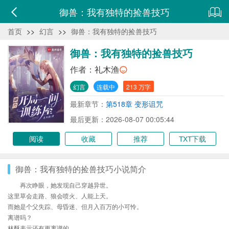
御兽：我有独特的捡兽技巧
首页
>>
幻言
>>
御兽：我有独特的捡兽技巧
御兽：我有独特的捡兽技巧
作者：
礼木渔
幻言
连载中
213 万字
最新章节：
第518章 变形诅咒
最后更新：2026-08-07 00:05:44
阅读
收藏
推荐
TXT下载
御兽：我有独特的捡兽技巧小说简介
再次睁眼，她发现自己穿越异世。
这里草会走路、狼会喷火、人能上天。
而她是个父失踪、母昏迷、但月入百万的小可怜。
离谱吗？
林酥表示还有更离谱的。