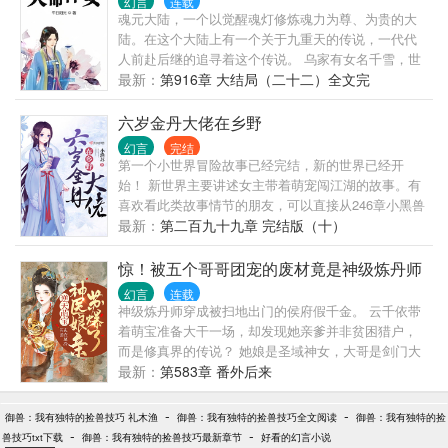
幻言
连载
界：本尊岂会仅仅爱一人？ 第七个世界：我就是那蛮
魂元大陆，一个以觉醒魂灯修炼魂力为尊、为贵的大
不讲理的婆婆 第八个世界：鸡娃父母在线培养状元
陆。在这个大陆上有一个关于九重天的传说，一代代
…… 暂定以上世界。 PS：本文1V1，也可以当独立小
人前赴后继的追寻着这个传说。 乌家有女名千雪，世
世界进行观看。
人皆言，命极好！ 父亲是魂元大陆长帝国第一魂力强
最新：
第916章 大结局（二十二）全文完
者，母亲是魂元大陆圣山学院院长之女，除了父母的
宠爱还有两个护妹如狂的天才哥哥。 可是这样一位娇
六岁金丹大佬在乡野
娇女，长帝国愣是没人见过。 传言乌家女美如皎月。
幻言
完结
传言乌家女出生就觉醒了魂灯，天赋超绝。 长帝国皇
第一个小世界冒险故事已经完结，新的世界已经开
帝以中意其为儿媳妇想要见一面，都被护国候以女儿
始！ 新世界主要讲述女主带着萌宠闯江湖的故事。有
的夫君将来要她自己选为由给拒绝了。 据说，本来兴
喜欢看此类故事情节的朋友，可以直接从246章小黑兽
致勃勃的太子殿下，立时黑了脸，命极好的乌千雪从
开始看，前面没有看也不影响剧情。
最新：
第二百九十九章 完结版（十）
此被命极贵的太子殿下姬长君给惦记上了。 两人的命
运从还没见过面就缠在一起，一起谱写出一首旷世奇
惊！被五个哥哥团宠的废材竟是神级炼丹师
缘，创造了魂元大陆在九重天的传奇。 精彩小剧场：
幻言
连载
“听说你的夫君要自己选？”姬长君凤眸一眯。 “嗯。”乌
神级炼丹师穿成被扫地出门的侯府假千金。 云千依带
千雪淡淡的应了一声。 “为何？”姬长君身上的气息变
着萌宝准备大干一场，却发现她亲爹并非贫困猎户，
了。 “我命极好。”乌千雪乌溜溜的眼珠子转了一圈。
而是修真界的传说？ 她娘是圣域神女，大哥是剑门大
“选我。”姬长君沉默了片刻。 “为何？”乌千雪眼睛顿时
师兄，二哥是驭兽宗主，三哥是鬼眼神算，四哥是符
最新：
第583章 番外后来
大了一圈。 “我命极贵。”姬长君傲娇的扬起了下巴。
阵宗师，五哥是器宗少主......等等，皇上跪舔的那位大
推荐阳光完结文：玄医枭后
佬好像是她家最低等的下人？ ...... 全修真界都羡慕她
-
-
御兽：我有独特的捡兽技巧 礼木渔
御兽：我有独特的捡兽技巧全文阅读
御兽：我有独特的捡
投了个好胎，只有某萌宝呲牙：“我娘才最厉害！” 鼻
-
-
兽技巧txt下载
御兽：我有独特的捡兽技巧最新章节
好看的幻言小说