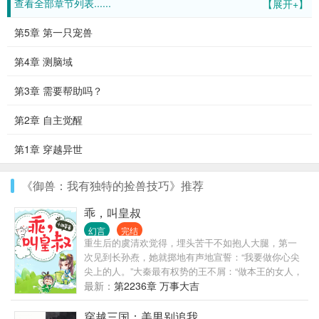
查看全部章节列表......
【展开+】
第5章 第一只宠兽
第4章 测脑域
第3章 需要帮助吗？
第2章 自主觉醒
第1章 穿越异世
《御兽：我有独特的捡兽技巧》推荐
乖，叫皇叔
幻言
完结
重生后的虞清欢觉得，埋头苦干不如抱人大腿，第一
次见到长孙焘，她就掷地有声地宣誓：“我要做你心尖
尖上的人。”大秦最有权势的王不屑：“做本王的女人，
要配得上本王才行。”结果，虞清欢还没勾勾小指头，
最新：
第2236章 万事大吉
某人就把她宠成京城里最嚣张的王妃，连皇后都要忌
惮三分。虞清欢：夫君，虞家的人欺负我。长孙焘：
穿越三国：美男别追我