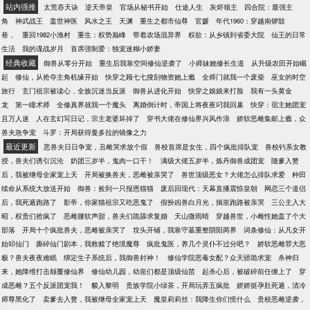
青脸肿的某帝：“儿砸，你咋不早说！”
站内强推
太荒吞天诀
逆天帝皇
官场从秘书开始
仕途人生
灰烬领主
四合院：最强主
角
神武战王
盖世神医
风水之王
天渊
重生之都市仙尊
官媛
年代1960：穿越南锣鼓
巷，
重回1982小渔村
重生：权势巅峰
带着农场混异界
权欲：从乡镇到省委大院
仙王的日常
生活
我的谍战岁月
首席强制爱：独宠迷糊小娇妻
经典收藏
御兽从零分开始
重生后我靠空间修仙逆袭了
小师妹她修长生道
从升级农田开始崛
起
修仙，从抢夺主角机缘开始
快穿之顾七七搜刮物资她上瘾
全师门就我一个废柴
巫女的时空
旅行
玄门祖宗被读心，全族沉迷当反派
御兽从进化开始
快穿之娘娘来打脸
我有一头黄金
龙
第一瞳术师
全修真界就我一个魔头
离婚倒计时，帝国上将夜夜叼我回巢
快穿：宿主她团宠
且万人迷
人在玄幻写日记，宗主老婆坏掉了
穿书大佬在修仙界兴风作浪
娇软恶雌集邮上瘾，众
兽夫急争宠
斗罗：开局获得曼多拉的镜像之力
最近更新
恶兽夫日日争宠，丑雌哭求放个假
兽校首席是女生，四个疯批排队宠
兽校钓系女教
授，兽夫们诱引沉沦
奶团三岁半，鬼肉一口干！
满级大佬五岁半，炼丹御兽成团宠
随爹入赘
后，我被继母全家宠上天
开局被换兽夫，恶雌被亲哭了
兽世顶级恶女？大佬怎么排队求爱
种田
续命从系统大放送开始
御兽：捡到一只报恩猫猫
废后回现代：天幕直播震惊皇朝
网恋三个道侣
后，我死遁跑路了
影帝，你家猫祖宗又吃恶鬼了
假扮凶兽白月光，揣崽跑路被亲哭
三公主入大
昭，权贵们抢疯了
恶雌腰软声甜，兽夫们跪舔求复婚
天山微雨晴
穿越兽世，小雌性她盖了个大
部落
开局十个疯批兽夫，恶雌被亲哭了
坟头开铺，我靠守墓重整阴阳两界
词条修仙：从凡女开
始叩仙门
撕碎仙门剧本，我救赎了绝境魔尊
疯批鬼医，养几个灵仆不过分吧？
娇软恶雌罪大恶
极？兽夫夜夜难眠
绑定生子系统后，我御兽封神！
修仙学院恶毒女配？众天骄跪求宠
杀神归
来，她降维打击颠覆修仙界
修仙幼儿园，幼崽们都是顶级仙苗
起杀心后，被破碎前任缠上了
穿
成恶雌？五个反派团宠我！
貘入黎明
贵族学院小绿茶，开局玩弄五疯批
娇娇挺孕肚死遁，清冷
师尊黑化了
卖爹去入赘，我被继母全家宠上天
魔皇莉莉丝：我降生你们慌什么
贵校恶雌逆袭，