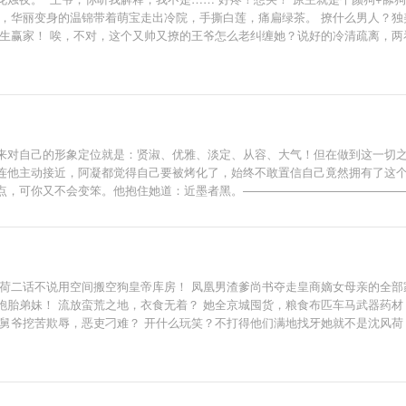
，华丽变身的温锦带着萌宝走出冷院，手撕白莲，痛扁绿茶。 撩什么男人？独
人生赢家！ 唉，不对，这个又帅又撩的王爷怎么老纠缠她？说好的冷清疏离，两
来对自己的形象定位就是：贤淑、优雅、淡定、从容、大气！但在做到这一切
连他主动接近，阿凝都觉得自己要被烤化了，始终不敢置信自己竟然拥有了这
点，可你又不会变笨。他抱住她道：近墨者黑。—————————————
风荷二话不说用空间搬空狗皇帝库房！ 凤凰男渣爹尚书夺走皇商嫡女母亲的全部
胞胎弟妹！ 流放蛮荒之地，衣食无着？ 她全京城囤货，粮食布匹车马武器药
国舅爷挖苦欺辱，恶吏刁难？ 开什么玩笑？不打得他们满地找牙她就不是沈风荷
荒，鞍前马后替她遮风挡雨。 再后来，她发现，这糙汉好像就是她死去的太子
媳妇，你药师谷神医和天下首富的身份不也瞒着我么？看在孩子都生了仨的份儿上