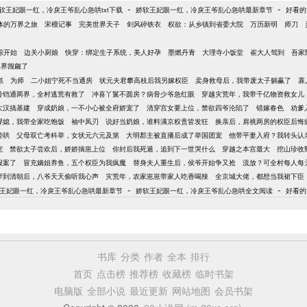
-
-
软王妃眼一红，冷戾王爷乱心急哄txt下载
娇软王妃眼一红，冷戾王爷乱心急哄最新章节
好看的
体的万界之旅
宋檀记事
完美世界天子
剑风碎铁衣
权欲：从乡镇到省委大院
万历新明
师刀
综开始
边关小厨娘
快穿：绑定生子系统，美人好孕
墨燃丹青
大理寺小饭堂
崔大人驾到
吾家
真界觊觎了
抓
为师
二小姐宁死不当通房
状元夫君攀高枝后我另嫁权臣
卖身救母后，我带废太子躺赢了
寡
铃铛通两界，全村逃荒有救了
冲喜丫鬟不圆房？病骨少爷急红眼
穿越灾荒年，我带千亿物资救女儿
大汉搞基建
穿成奶娘，一不小心被全府娇宠了
清穿宫女要上位，禁欲四爷沦陷了
错嫁春色
劝爹
悍媳，我带全家吃饱饭
袖中凤刃
说好当奶娘，谁料满京权贵皆发狂
换亲后，肩祧两房的权臣后悔
轻哄
父母双亡考科举，女状元六元及第
大明郡主被直播后成了举国团宠
他带平妻入府？我转头认
宠
禁欲太子尝欢后，娇娇揣崽上位
你封后我死遁，追到下一世哭什么
穿越之本宫最大
挖山珍收
报案了
冒充嫡姐养鱼，五个权臣为我疯魔
替身夫人重生后，侯爷开始争又抢
流放？可全村每人每
穿到清朝后，八爷天天偷听我心声
灾荒年，农家崽崽带家人吃香喝辣
全京城大佬，都想当我裙下臣
-
-
王妃眼一红，冷戾王爷乱心急哄最新章节
娇软王妃眼一红，冷戾王爷乱心急哄全文阅读
好看的
书库
分类
作者
全本
排行
首页
点击榜
推荐榜
收藏榜
临时书架
电脑版
全部小说
最近更新
网站地图
会员书架