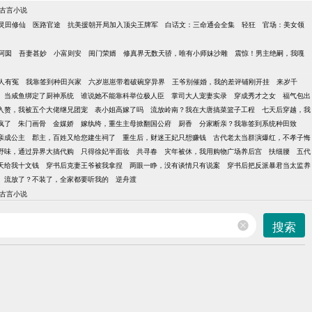
古言小说
灵田修仙
医路官途
抗美援朝开局加入顶尖王牌军
白话文：三命通会全集
轻狂
官场：美女领
阿囡
吾妻甚妙
小富则安
闺门荣婿
修真界无数天骄，唯有小师妹沙雕
震惊！男主绝嗣，我嘎
人有冤
我靠签到种田兴家
六岁崽崽带着破碗穿异界
王爷别催婚，我的差评铺刚开挂
来岁千
当咸鱼绑定了厨神系统
谁说她不能靠科举位极人臣
掌司大人宠妻实录
穿成秀才之女
福气包出
入赘，我被五个大佬继兄团宠
表小姐高嫁了吗
流放岭南？我在大唐搞菜篮子工程
七天后穿越，我
疯了
朱门画骨
金媒娇
嫁纨绔，重生主母掀翻国公府
厨香
分家断亲？我靠签到系统种田致
亲成公主
郡主，百姓又给您建生祠了
重生后，财迷王妃只想赚钱
古代老太当群演爆红，不孝子悔
野味，通过异界大搞代购
只得徐妃半面妆
共寻春
灾年被休，我用购物广场养后宫
扶细腰
五代
天给我十文钱
穿书后克妻王爷被我拿捏
两眼一睁，没有谈情只有说案
穿书后把反派暴君当太监养
流放了？不装了，全家都要听我的
逆舟渡
古言小说
搜索