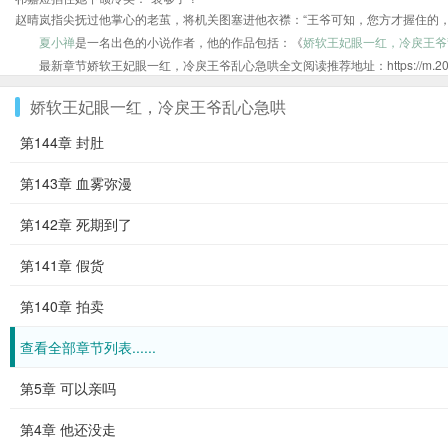
赵晴岚指尖抚过他掌心的老茧，将机关图塞进他衣襟：“王爷可知，您方才握住的
夏小禅
是一名出色的小说作者，他的作品包括：《
娇软王妃眼一红，冷戾王爷
最新章节娇软王妃眼一红，冷戾王爷乱心急哄全文阅读推荐地址：https://m.20xs.org
娇软王妃眼一红，冷戾王爷乱心急哄
第144章 封肚
第143章 血雾弥漫
第142章 死期到了
第141章 假货
第140章 拍卖
查看全部章节列表......
第5章 可以亲吗
第4章 他还没走