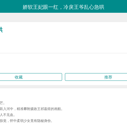
娇软王妃眼一红，冷戾王爷乱心急哄
哄
收藏
推荐
芒。
跃入河中，精准攀附摄政王祁嘉煜的画舫。
人不见血。
惊觉，怀中柔弱少女竟有隐秘身份。