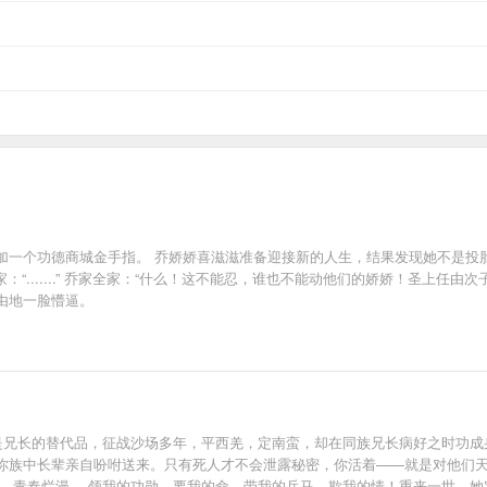
加一个功德商城金手指。 乔娇娇喜滋滋准备迎接新的人生，结果发现她不是投
：“.......” 乔家全家：“什么！这不能忍，谁也不能动他们的娇娇！圣上任
由地一脸懵逼。
她是兄长的替代品，征战沙场多年，平西羌，定南蛮，却在同族兄长病好之时功成
你族中长辈亲自吩咐送来。只有死人才不会泄露秘密，你活着——就是对他们天
纵，青春烂漫。 领我的功勋，要我的命，带我的兵马，欺我的情！重来一世，她