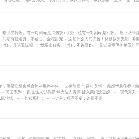
锋所指，威惊绝域”的少年将军。 很飒的女将军xA爆了的狼系少年，双将军设
暗卫受转攻。有一对副cp是哭包攻+壮受～还有一对副cp是互攻。 皇上从
。前期有轻虐身，不虐心。全程甜宠～ 这是什么人间疾苦！林默欲哭无泪，刚
 “好，升暗卫统领。” “我要出任务。” “好，不许受伤。” 见过皇帝保护暗卫
心疼落泪的冰山皇帝+由受转攻的暗卫。 系统：宿主的任务已经完成，可以回现
，但是性格会糅合原本世界本体。 世界预览： 宫斗系列： 甄嬛传夏冬春；
· 民国系列： 乱世佳人贺美馨 烽火佳人青萍 嫁入豪门沈盈娣 ······ 现代系列
······· 其它系列： ······ 批注：顺序不定；篇幅不定
烛夜。 “王爷，你听我解释，我不是……”好疼！想哭！ 原主就是个颜狗+舔