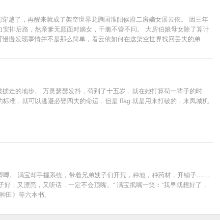
间穿越了，再醒来就成了架空世界龙腾国淮阳侯府二房嫡女展云依。 因三年
力安排后路，然亲爹无颜面对嫡女，干脆不管不问。 大房伯娘母女除了算计
 可慢慢发现事情并不是那么简单，看云依如何在这架空世界找回丢失的弟
被掳走的地步。 万灵瑟瑟发抖，苟到了十五岁，就在她打算苟一辈子的时
准，就可以逃避必娶四夫的命运，但是 flag 就是用来打破的，来凤城机
唧唧。 满宝却手握系统，带着兄弟嫂子们开荒，种地，种药材，开铺子……
子好，又漂亮，又听话，一定不会顶嘴。” 满宝抿嘴一笑：“我早就想好了，
在种田》等六本书。