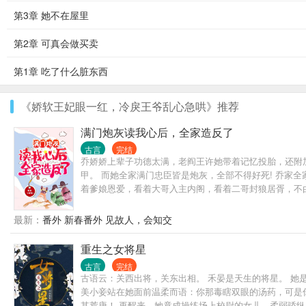
第3章 她不在屋里
第2章 可真会做买卖
第1章 吃了什么脏东西
《娇软王妃眼一红，冷戾王爷乱心急哄》推荐
满门炮灰读我心后，全家造反了
古言
完结
乔娇娇上辈子功德太满，老阎王许她带着记忆投胎，还附
甲。 而她全家满门忠臣皆是炮灰，全部不得好死! 乔家全家
着爹娘恩爱，看着大哥入主内阁，看着二哥封狼居胥，不
最新：
番外 新春番外 见故人，会知交
重生之女将星
古言
完结
古语云：关西出将，关东出相。 禾晏是天生的将星。 
美小妾站在她面前温柔而语：你那毒瞎双眼的汤药，可是
其荒唐！ 再醒来，她竟成操练场上校尉的女儿，柔弱骄