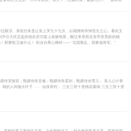
定，请支持正版茶~
未掉过眼泪，系统任务是让皇上哭九十九次，以期拥有怜悯苍生之心。看此文
刚升任大区总监的他在庆功宴上就被电晕，醒过来竟然在皇帝苏景皓的榻
的吗！那要暗卫做什么！ 职业自尊心稀碎—— “北国叛乱，我要做将军。”
代世界升官发财娶老婆了。 凌漠：他为我掉这么多泪，我还他一生一世——
甄嬛传安陵容；甄嬛传朱宜修；甄嬛传朱柔则；甄嬛传余莺儿； 美人心计青
： 我的人间烟火叶子 ······ 仙侠系列： 三生三世十里桃花素锦 三生三世十里
狗，竟然招惹了暴躁症王爷，小命都作没了。 好在她有医术在手，前世的胎