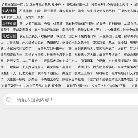
-
-
娇软王妃眼一红，冷戾王爷乱心急哄 夏小禅
娇软王妃眼一红，冷戾王爷乱心急哄全文阅读
娇
站内强推
不败战神
仙逆
谍云重重
我也是皇叔
诡舍
综影视之炮灰抱男神
开局作为实验
导带我青云直上
万古第一废材
经典收藏
重生之将门毒后
香归
灯花笑
我在长安做妇产科医生的日子
首辅娇娘
从漂在港
嘎能生
穿成乱世寡嫂，靠空间南迁搞基建
乱世种田：挡我发财者，死！
小O暴露后，被整个修
最近更新
侯府忘恩负义？权臣撑腰，我虐渣
国公府丫鬟内卷日常
人在秦国，基建，搞钱两手
山
万界食铺：开局红楼当孤女
奶娘娇软，权贵们只想父凭子贵
东宫宠妾
裁玉
度今朝
崽崽
逃，全家的气运我夺了！
女帝从签到种田开始
重生回到选秀当天，安陵容杀疯了
误青灯
穿到
提前囤货躲灾年
和堂姐换亲后，被状元夫君宠上天
作精恶女万人嫌，疯批王爷追妻忙
穿成农家
富
最强女官，从坊正开始！
强娶宿敌后他变成了娇夫
胭脂词案
夺臣妻，娇娇被阴湿暴君红眼
哭
二嫁皇叔
夫人她以德服人
嫡女风华：名冠天下
靖周旧书
团宠幼崽被读心，京城大佬追着
硬核打工人
贬妻为妾后，侯爷绿了他自己
共感后，摄政王上瘾了
锦绣福妻
程姑娘她今日又来
了
大雍第一纨绔
炊梨香
小奶娘太香软，疯批权贵争喊娘
下堂弃妇？她被全京城大佬争着宠
-
-
娇软王妃眼一红，冷戾王爷乱心急哄 夏小禅
娇软王妃眼一红，冷戾王爷乱心急哄txt下载
娇软