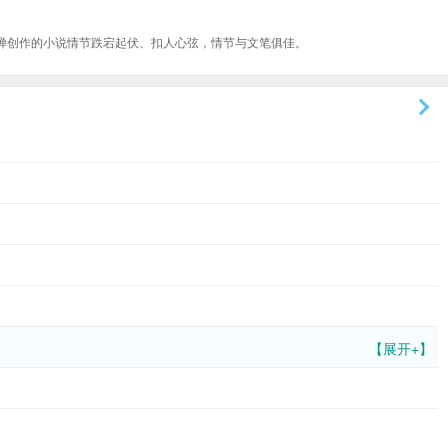
禅创作的小说情节跌宕起伏、扣人心弦，情节与文笔俱佳。
【展开+】