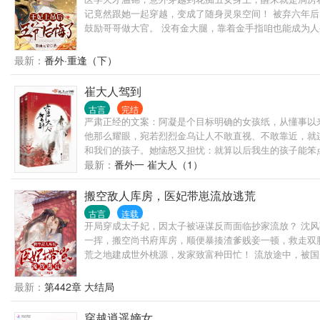
记竟然跟她一起穿越，变成了随身灵泉空间！ 被弃六年后
鼓励哥哥做大官。 没有金大腿，靠着金手指咱也能成为
最新：
番外·重逢（下）
崔大人驾到
古言
完结
严肃正经的文案：阿凝是个目标明确的女孩纸，从懂事以
他那么耀眼，宛若烈烈金乌让人不敢直视、不敢靠近，就
和我们的孩子。她恼怒又担忧：就算以后我生的孩子能笨
最新：
番外一 崔大人（1）
搬空敌人库房，医妃带崽流放逃荒
古言
连载
开局穿成太子妃，因太子被诬谋反而面临抄家流放？ 沈
一挥，搬空尚书府库房，顺便暴揍渣爹贱妾一顿，救走双
荒之地建成世外桃源，发家致富种田忙！ 流放途中，被
民中的一个猎户糙汉救下。 自此，糙汉一路与她们结伴逃
还有多少个身份瞒着她？ 男人扣住她的纤腰，笑道：“
最新：
第442章 大结局
穿越逍遥嫡女