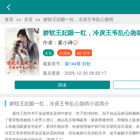
首页
>>
古言
>>
娇软王妃眼一红，冷戾王爷乱心急哄
娇软王妃眼一红，冷戾王爷乱心急
作者：
夏小禅
古言
已完结
62 万字
最新章节：
第144章 封肚
最后更新：2025-12-30 08:52:17
阅读
娇软王妃眼一红，冷戾王爷乱心急哄小说简介
盛传工部尚书千金赵晴岚是闺中娇女，性子软绵好欺，却不知这朵娇花暗藏锋
丫鬟背叛将她推入老男人虎口，她以机关银镯破局；被困青楼绝境，胆魄惊人纵身
人前她泪眼婆娑求庇护，柔弱不能自理，转身便用袖中精巧机关锁死追兵退路，杀
冷厉王爷本想拆穿这朵菟丝花的伪装，却在她展示失传机关术、徒手破解天宫阙时
祁嘉煜掐住她下颌冷笑：“装够了？”