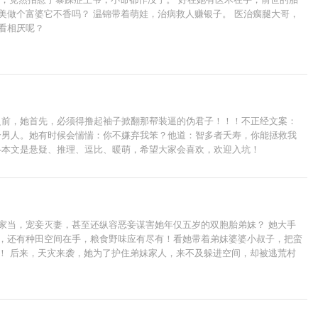
美做个富婆它不香吗？ 温锦带着萌娃，治病救人赚银子。 医治瘸腿大哥，
看相厌呢？
之前，她首先，必须得撸起袖子掀翻那帮装逼的伪君子！！！不正经文案：
个男人。她有时候会惴惴：你不嫌弃我笨？他道：智多者夭寿，你能拯救我
—本文是悬疑、推理、逗比、暖萌，希望大家会喜欢，欢迎入坑！
家当，宠妾灭妻，甚至还纵容恶妾谋害她年仅五岁的双胞胎弟妹？ 她大手
材，还有种田空间在手，粮食野味应有尽有！看她带着弟妹婆婆小叔子，把蛮
！ 后来，天灾来袭，她为了护住弟妹家人，来不及躲进空间，却被逃荒村
丈夫？ 而且，他好像也不仅仅是什么猎户。 叛军首领？江湖盟主？这男人
，咱们扯平，好不好？你要不高兴，为夫把天下都给你，好不好？”