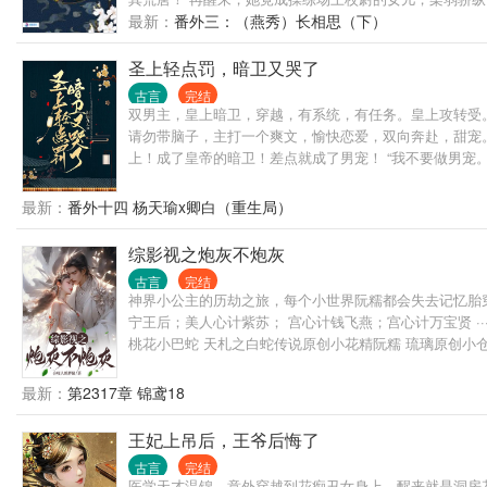
深似海，这不，一开始就遇到了她前世的死对头，那个“兵
最新：
番外三：（燕秀）长相思（下）
圣上轻点罚，暗卫又哭了
古言
完结
双男主，皇上暗卫，穿越，有系统，有任务。皇上攻转受。
请勿带脑子，主打一个爽文，愉快恋爱，双向奔赴，甜宠
上！成了皇帝的暗卫！差点就成了男宠！ “我不要做男宠。”
“好，许你千军万马，但要为朕完璧而归。” 一边罚一边
最新：
番外十四 杨天瑜x卿白（重生局）
综影视之炮灰不炮灰
古言
完结
神界小公主的历劫之旅，每个小世界阮糯都会失去记忆胎穿
宁王后；美人心计紫苏； 宫心计钱飞燕；宫心计万宝贤 ·····
桃花小巴蛇 天札之白蛇传说原创小花精阮糯 琉璃原创小仓鼠软糯 
最新：
第2317章 锦鸢18
王妃上吊后，王爷后悔了
古言
完结
医学天才温锦，意外穿越到花痴丑女身上，醒来就是洞房花