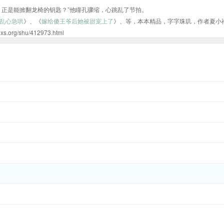
，正是能掀翻龙椅的钥匙？”他瞳孔骤缩，心跳乱了节拍。
乱心急哄
》、《
嫁给傻王爷后她被甜宠上了
》、等，本本精品，字字珠玑，作者夏小
/shu/412973.html