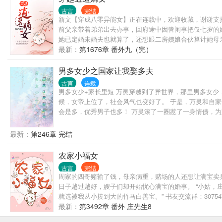
古言
完结
新文【穿成八零异能女】正在连载中，欢迎收藏，谢谢支持
前父亲带着弟弟出去办事，回府途中因管闲事把仅七岁的
她已定婚未婚夫也就算了，还想跟二房姨娘合伙算计她母亲
弟，培养成人中龙凤，帮着原主和母亲报仇雪恨。 身后传
最新：
第1676章 番外九（完）
男多女少之国家让我娶多夫
古言
连载
男多女少+家长里短 万灵穿越到了异世界，那里男多女少
候，女帝上位了，社会风气也变好了。 于是，万灵和自家
会是多，优秀男子也多！ 万灵滚了一圈惹了一身情债，为
最新：
第246章 完结
农家小福女
古言
完结
周家的四哥赌输了钱，母亲病重，赌场的人还想让满宝卖
日子越过越好，嫂子们却开始忧心满宝的婚事。 “小姑，
就选被我从小揍到大的竹马白善宝。” 书友交流群：307
最新：
第3492章 番外 庄先生8