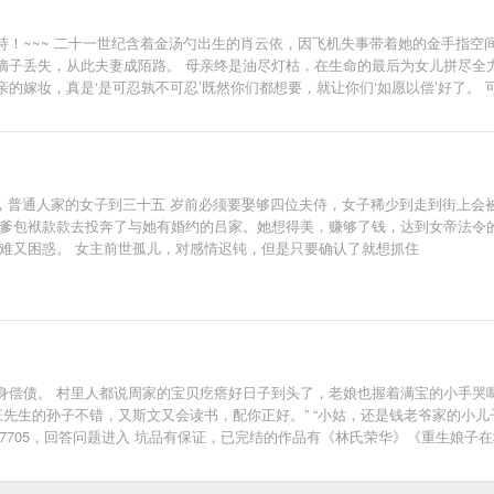
！~~~ 二十一世纪含着金汤勺出生的肖云依，因飞机失事带着她的金手指空
嫡子丢失，从此夫妻成陌路。 母亲终是油尽灯枯，在生命的最后为女儿拼尽全
的嫁妆，真是‘是可忍孰不可忍’既然你们都想要，就让你们‘如愿以偿’好了。
说中铁血冷面神‘战王’之称的睿王爷默默相护，看云依如何逍遥生活这一世。
，普通人家的女子到三十五 岁前必须要娶够四位夫侍，女子稀少到走到街上会
爹包袱款款去投奔了与她有婚约的吕家。她想得美，赚够了钱，达到女帝法令的标
难又困惑。 女主前世孤儿，对感情迟钝，但是只要确认了就想抓住
身偿债。 村里人都说周家的宝贝疙瘩好日子到头了，老娘也握着满宝的小手哭
庄先生的孙子不错，又斯文又会读书，配你正好。” “小姑，还是钱老爷家的小儿
547705，回答问题进入 坑品有保证，已完结的作品有《林氏荣华》《重生娘子