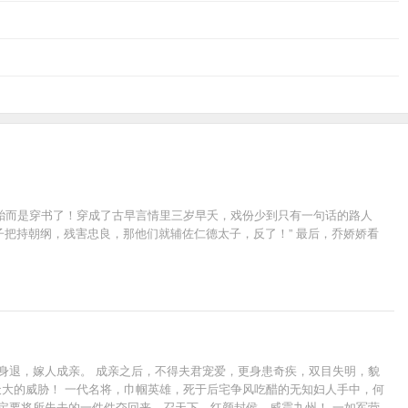
胎而是穿书了！穿成了古早言情里三岁早夭，戏份少到只有一句话的路人
由次子把持朝纲，残害忠良，那他们就辅佐仁德太子，反了！” 最后，乔娇娇看
身退，嫁人成亲。 成亲之后，不得夫君宠爱，更身患奇疾，双目失明，貌
大的威胁！ 一代名将，巾帼英雄，死于后宅争风吃醋的无知妇人手中，何
定要将所失去的一件件夺回来。召天下，红颜封侯，威震九州！ 一如军营