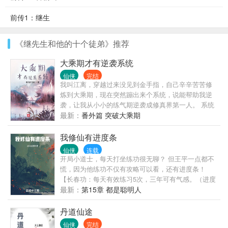
前传1：继生
《继先生和他的十个徒弟》推荐
大乘期才有逆袭系统
仙侠
完结
我叫江离，穿越过来没见到金手指，自己辛辛苦苦修
炼到大乘期，现在突然蹦出来个系统，说能帮助我逆
袭，让我从小小的练气期逆袭成修真界第一人。 系统
大哥，你出来晚了，我，江离，当代人皇，九州共
最新：
番外篇 突破大乘期
尊，已经是修真界第一人了。
我修仙有进度条
仙侠
连载
开局小道士，每天打坐练功很无聊？ 但王平一点都不
慌，因为他练功不仅有攻略可以看，还有进度条！
【长春功：每天有效练习5次，三年可有气感。（进度
32/100，今日进度0/5）】
最新：
第15章 都是聪明人
丹道仙途
仙侠
完结