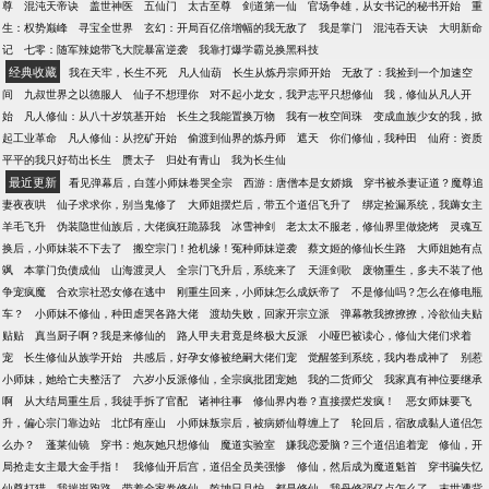
尊
混沌天帝诀
盖世神医
五仙门
太古至尊
剑道第一仙
官场争雄，从女书记的秘书开始
重
生：权势巅峰
寻宝全世界
玄幻：开局百亿倍增幅的我无敌了
我是掌门
混沌吞天诀
大明新命
记
七零：随军辣媳带飞大院暴富逆袭
我靠打爆学霸兑换黑科技
经典收藏
我在天牢，长生不死
凡人仙葫
长生从炼丹宗师开始
无敌了：我捡到一个加速空
间
九叔世界之以德服人
仙子不想理你
对不起小龙女，我尹志平只想修仙
我，修仙从凡人开
始
凡人修仙：从八十岁筑基开始
长生之我能置换万物
我有一枚空间珠
变成血族少女的我，掀
起工业革命
凡人修仙：从挖矿开始
偷渡到仙界的炼丹师
遮天
你们修仙，我种田
仙府：资质
平平的我只好苟出长生
赝太子
归处有青山
我为长生仙
最近更新
看见弹幕后，白莲小师妹卷哭全宗
西游：唐僧本是女娇娥
穿书被杀妻证道？魔尊追
妻夜夜哄
仙子求求你，别当鬼修了
大师姐摆烂后，带五个道侣飞升了
绑定捡漏系统，我薅女主
羊毛飞升
伪装隐世仙族后，大佬疯狂跪舔我
冰雪神剑
老太太不服老，修仙界里做烧烤
灵魂互
换后，小师妹装不下去了
搬空宗门！抢机缘！冤种师妹逆袭
蔡文姬的修仙长生路
大师姐她有点
飒
本掌门负债成仙
山海渡灵人
全宗门飞升后，系统来了
天涯剑歌
废物重生，多夫不装了他
争宠疯魔
合欢宗社恐女修在逃中
刚重生回来，小师妹怎么成妖帝了
不是修仙吗？怎么在修电瓶
车？
小师妹不修仙，种田虐哭各路大佬
渡劫失败，回家开宗立派
弹幕教我撩撩撩，冷欲仙夫贴
贴贴
真当厨子啊？我是来修仙的
路人甲夫君竟是终极大反派
小哑巴被读心，修仙大佬们求着
宠
长生修仙从族学开始
共感后，好孕女修被绝嗣大佬们宠
觉醒签到系统，我内卷成神了
别惹
小师妹，她给亡夫整活了
六岁小反派修仙，全宗疯批团宠她
我的二货师父
我家真有神位要继承
啊
从大结局重生后，我徒手拆了官配
诸神往事
修仙界内卷？直接摆烂发疯！
恶女师妹要飞
升，偏心宗门靠边站
北邙有座山
小师妹叛宗后，被病娇仙尊缠上了
轮回后，宿敌成黏人道侣怎
么办？
蓬莱仙镜
穿书：炮灰她只想修仙
魔道实验室
嫌我恋爱脑？三个道侣追着宠
修仙，开
局抢走女主最大金手指！
我修仙开后宫，道侣全员美强惨
修仙，然后成为魔道魁首
穿书骗失忆
仙尊打猎，我揣崽跑路
带着全家卷修仙
乾坤日月炉
都是修仙，我丹修强亿点怎么了
末世遭背