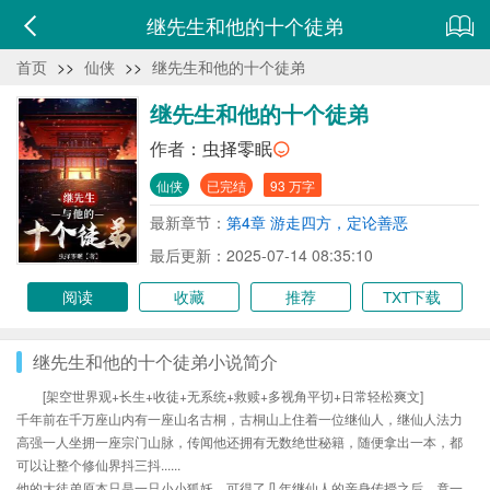
继先生和他的十个徒弟
首页
>>
仙侠
>>
继先生和他的十个徒弟
继先生和他的十个徒弟
作者：
虫择零眠
仙侠
已完结
93 万字
最新章节：
第4章 游走四方，定论善恶
最后更新：2025-07-14 08:35:10
阅读
收藏
推荐
TXT下载
继先生和他的十个徒弟小说简介
[架空世界观+长生+收徒+无系统+救赎+多视角平切+日常轻松爽文]
千年前在千万座山内有一座山名古桐，古桐山上住着一位继仙人，继仙人法力
高强一人坐拥一座宗门山脉，传闻他还拥有无数绝世秘籍，随便拿出一本，都
可以让整个修仙界抖三抖......
他的大徒弟原本只是一只小小狐妖，可得了几年继仙人的亲身传授之后，竟一