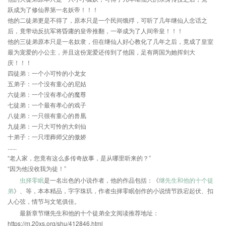
跃成为了修仙界第一名妖帝！！！
他的二徒弟更是不得了，原本只是一个民间饿殍，可听了几年继仙人念话之
后，竟带动反抗军将昏庸的皇帝推翻，一举成为了人间帝皇！！！
他的三徒弟原本只是一名奴隶，但在继仙人好心教化了几年之后，竟成了皇室
最为宠爱的小公主，并且这份宠爱还传到了他国，足有两国为她挥剑大
庆！！！
四徒弟：一个小可怜的小龙女
五弟子：一个没有童心的尼姑
六徒弟：一个没有孝心的魔尊
七徒弟：一个最有孝心的戏子
八徒弟：一只很有童心的兽凰
九徒弟：一只大可怜的大剑仙
十弟子：一只埋葬师父的傲娇
......
“老人家，您竟有这么多传奇故事，是从哪里听来的？”
“因为他没收我为徒！”
虫择零眠
是一名出色的小说作者，他的作品包括：《
继先生和他的十个徒
弟
》、等，本本精品，字字珠玑，作者虫择零眠创作的小说情节跌宕起伏、扣
人心弦，情节与文笔俱佳。
最新章节继先生和他的十个徒弟全文阅读推荐地址：
https://m.20xs.org/shu/412846.html