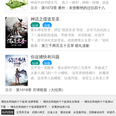
神庙中的半瞎乞丐。 真人一柄剑，神棍一张嘴，就是
计缘在这个可怕的世界安身立足的根本。 ———— 普
最新：
第1072章 番外：未曾断绝的过往四十八
群号：563767909 VIP验证群号：1071336169（需要
全订截图）
神话之儒道至圣
仙侠
连载
重生神话世界，绑定“儒道至圣”系统，步非凡自此踏上
了一条精彩的道路。琴棋书画，诗词歌赋，在他手
下，皆可演化玄妙变化。他曾赠青丘女君一诗：“他年
我若为青帝，报与桃花一处开。”于是，天下桃花尽归
最新：
第三千两百五十五章 赔礼道歉
青丘。五行山下，他曾写下：“天若压我，劈开那天，
若地拘我，踏碎那地，我等生来自由身，谁敢高高在
你这捕快有问题
上。”于是，世上唯有齐天大圣，而无斗战胜佛。
仙侠
连载
卫平安一觉醒来，便从新时代的三无青年，穿越成了
太夏六扇门的一个小捕快。 这世界精怪横行、妖魔肆
虐。这世界人如蝼蚁、仙鬼同途。 庙堂之上有圣人养
浩然之气，纵横山河万里，镇压四方国运！ 江湖之中
有修者寻成仙之道，肆意降妖屠魔，血溅九州八荒！
最新：
第1018章 月球暗面（大结局）
作为一介社畜，卫平安原本想要像咸鱼一样躺平任
嘲。 奈何世道晦暗，纵是苟活亦不可得。 地狱空荡
-
-
继先生和他的十个徒弟 虫择零眠
继先生和他的十个徒弟全文阅读
继先生和他的十个徒弟txt
荡，妖魔……满人间！
-
-
下载
继先生和他的十个徒弟最新章节
好看的仙侠小说
站内强推
太荒吞天诀
贞观小闲王
仕途人生
最佳女婿
从笑傲开始，无限被动光环
剑道丹