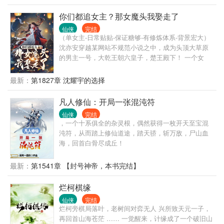
于凡尘中打滚，虚度光阴。 但好在天不绝人，有一天
陆乘风忽然发现父母死后留下的破珠子，居然内藏一
你们都追女主？那女魔头我娶走了
界，可种植万物……并且还能快速生长。 修仙界珍贵
仙侠
完结
无比的上古功法和上古法宝，在他手中如同破铜烂
（单女主-日常贴贴-保证糖够-有修炼体系-背景宏大）
铁，触手可得。 于是修仙界中多了一名靠着猥琐发育
沈亦安穿越某网站不规范小说之中，成为头顶大草原
的修仙者。 并且心中一直坚持着一个信念，不无敌，
的男主一号，大乾王朝六皇子，楚王殿下！ 一个女
不到迫不得已绝不出世！ 多年后，陆乘风已经苟成了
主，N个男主，这难道不是汤姆猫多重奏，不是对纯爱
一名诸天超级大佬，而他的子孙已遍布各界，形成了
战士的亵渎！ 好好好，你们都去追女主，你们都喜欢
最新：
第1827章 沈耀宇的选择
一个无比恐怖的势力，几乎每个顶尖势力都有陆家的
草原放牧，都喜欢策马奔腾。 那女魔头我就娶走了。
影子，因此也得罪了许多古老家族， 这天，有神皇感
你们还在为女主争风吃醋时，女魔头已经在我怀里哼
凡人修仙：开局一张混沌符
应到后世子孙悲痛的召唤，跨越时空，手托一界，准
哼唧唧让我别欺负她。 你们以为自己即将成功时，女
备要灭掉陆家，为自己的后代报仇，结果却被陆乘风
仙侠
完结
魔头已经和我结婚一周年。 女主突然找上门？ 我直接
随手一剑诛杀。 顿时，万族惊骇，大佬们瑟瑟发抖，
，一个十系俱全的杂灵根，偶然获得一枚开天至宝混
化身纯爱判官，反手就是一个大鼻窦。 抱歉，本人对
陆家老祖简直恐怖如斯!
沌符，从而踏上修仙道途，踏天骄，斩万敌，尸山血
绿色有暴躁症，习惯性出手。
海，回首白骨尽成丘！
最新：
第1541章 【封号神帝，本书完结】
烂柯棋缘
仙侠
完结
烂柯旁棋局落叶，老树间对弈无人 兴所致天元一子，
再回首山海苍茫 …… 一觉醒来，计缘成了一个破旧山