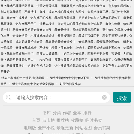
叛？我选毛茸茸组队杀疯
洪荒之青莲道尊
杀妻娶师姐？我改嫁上神你悔什么
别人修仙我种地，
别人打架我炼丹
不问清浊
丸辣，成为土地的我被她们包围辣
大师姐杀疯三界，宗门沦为火葬
场
真命女主成反派，炮灰她正的发邪
我在现代养仙尊
贴贴虐文炮灰？六界修罗场炸了
疯批师
兄要强娶，炮灰女配不干了
混元太极道
身为超人的我只想安静当个锦衣卫
御火少年录
修仙界
第一剑
恶毒女修只想苟命却修为自涨
我修无情道，系统却要我当恋爱脑
重生修仙之我靠八卦带
飞自己
错撩老祖后，小师妹她在劫难逃
开局被诬陷后，我成了顶级团宠
恶女手握五张婚书，众
夫杀红眼
成为龙傲天护道者后
我靠灵觉天赋修仙长生
修仙界杀我，我带蓝星全民修仙
绑定抽
卡系统后，修仙女配成戏精
不让安生种田？只好出剑
上错轿，柔弱师妹错嫁绑定五凶兽
笑我废
柴？我靠杂草掀翻全宗门
国师大人等等我！
奶团上交修仙界，国家爸爸宠上天
菩提骨
凡间散
修？她分明是仙界收尸人！
步步飞仙
师尊今日又把徒弟养歪了
疯批恶女杀疯了，众道侣夜夜求
饶
恶毒师尊摆烂，逆徒们争抢求名分
这个反派只想养鸡却被大师姐缠上
龙女飞升：从封印下捡
尸开始
-
-
继先生和他的十个徒弟 虫择零眠
继先生和他的十个徒弟txt下载
继先生和他的十个徒弟最新
-
-
章节
继先生和他的十个徒弟全文阅读
好看的仙侠小说
搜索
书库
分类
作者
全本
排行
首页
点击榜
推荐榜
收藏榜
临时书架
电脑版
全部小说
最近更新
网站地图
会员书架