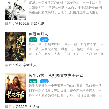
穿越到一名资质普通的仙门弟子身上，方平本以为自
己筑基无望。 幸好意外获得元鼎，可将炼制失败的丹
药重新回溯成药材，让他得以凭借丹道踏上长生仙
途。 修炼万年，再度回首，不知不觉已然成就了一段
仙道的传说。 传统凡人流，修行境界：练气、筑基、
最新：
第1686章 各出机缘
金丹、元婴、化神。
剑暮点灯人
仙侠
连载
我有一剑，挑翻尘世路。 我有一盏，照尽古今愁。 我
有一愿，人间无苦楚。 我有一心...格物，致知，诚
意，正心，修身，齐家，治国，平天下！ “天行健，君
子以自强不息。” “地势坤，君子以厚德载物！” 少年摇
了摇手中的钱盅，将铜钱洒落地上，而后摇了摇头。
最新：
番外 掌缘生灭
“今日卦象不好，那便出门走走......”
长生万古：从照顾道友妻子开始
仙侠
连载
陆乘风穿越到一个天道不全的修仙世界，修仙者一旦
到了一定的境界，无法突破，便会迎来劫难死去，一
身的灵力和修为就会回归于天地。 修行如此困难，这
也导致整个修仙界危险重重，为了争夺资源处处都杀
机。 陆乘风虽然有雄心壮志，但奈何资质奇差，只能
最新：
第522章 大结局