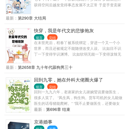
的东西怎么可能会给出去，想毁程家更别想了，因为
获得空间后越发觉得事态发展不太正常 于是乎变卖家
我现在是家主。
产囤物资 本想在70年代大玩特玩，挣个小钱，做条咸
鱼 哪知刚到村子便被村里的糙汉子盯上....自此似乎不
最新：
第290章 大结局
管她在哪里都能在周围看到他的身影
快穿，我是年代文的悲惨炮灰
现言
完结
在末世死后，程春丫被系统绑定，穿进一个又一个小
世界，而且还被规定不能随便改变人设。 比如目不识
丁一下变得学识渊博。 比如软弱无能一下变得泼辣无
比。 程春丫：这就有点太影响她的发挥了。 毕竟她每
次穿的人物都有点惨。 什么渣男，什么极品家人，那
最新：
第2658章 九十年代舔狗男三十
可真是要什么有什么。 没有更渣更极品的，只有最渣
最极品的。 唉！幸亏她有隐身异能，不然还真难搞。
回到九零，她在外科大佬圈火爆了
七十年代悲惨人物 六年代不甘人物 五十年代悲剧人物
现言
完结
七十年代女知青 精神出轨的丈夫 六十年代的养女 冷
回到一九九六年，老谢家的女儿谢婉莹说要做医生，
暴力丈夫 知青丈夫 上门女婿 愚孝男 恶婆婆 圣母病女
很多人笑了。 “凤生凤，狗生狗。货车司机的女儿能做
儿 七十年代冤大种 青梅抵不过天降
医生的话母猪能爬树。” “我不止要做医生，还要做女
心胸外科医生。”谢婉莹说。 这句话更加激起了医生圈
最新：
第696章 结束
里的千层浪。 当医生的亲戚疯狂讽刺她:“你知道医学
生的录取分数线有多高吗，你能考得上？” “国内真正
京港婚事
主刀的女心胸外科医生是零，你以为你是谁！” 一帮人
现言
连载