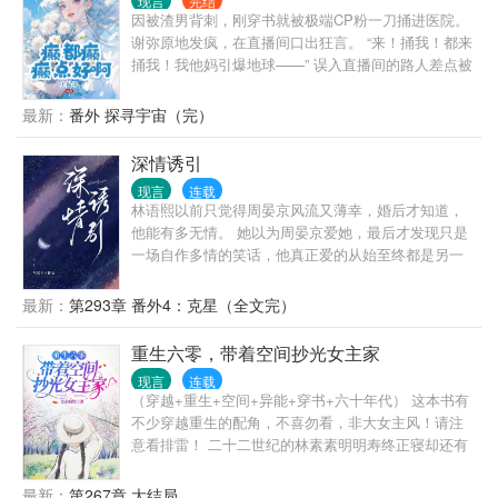
现言
完结
因被渣男背刺，刚穿书就被极端CP粉一刀捅进医院。
谢弥原地发疯，在直播间口出狂言。 “来！捅我！都来
捅我！我他妈引爆地球——” 误入直播间的路人差点被
吓晕。 好好好，见过讨好型人格，还是头一次见到讨
死型人格。 - 戴面具参加恋综，初次登场就暴揍普信
最新：
番外 探寻宇宙（完）
男。 弹幕直呼：爱了！粉了！快让我看看她是谁！ 于
是谢弥摘掉面具露出真容。 弹幕沉默，弹幕惊恐，弹
深情诱引
幕震怒。 谢弥邪魅一笑：“没想到吧小黑子，你活爹来
现言
连载
了。” - 后来。 谢弥凭一己之力把恋综变成癫综，节目
林语熙以前只觉得周晏京风流又薄幸，婚后才知道，
组从最初的无可奈何到最后含泪配合。 财阀公子喊她
他能有多无情。 她以为周晏京爱她，最后才发现只是
爹，反差淑女成她迷妹，偏执少爷被她死死拿捏，恶
一场自作多情的笑话，他真正爱的从始至终都是另一
毒千金更是化身傲娇怪。 弹幕两级反转： - 神秘总裁
个人。 三年协议期满，她留下婚戒，搬出婚房，在离
脑回路清奇，却唯独与她灵魂共振。 节目组配置心率
婚协议上签好名字，不作纠缠。 * 所有人都以为周晏
最新：
第293章 番外4：克星（全文完）
手环，心率到达120便会响起铃声。 众人使出浑身解
京不爱林语熙，离婚是板上钉钉的事，只等离婚就会
数也无法让他心率上升半分，她却只是站在那便令他
跟青梅竹马的前女友复合。 可后来，迟迟没等到他离
重生六零，带着空间抄光女主家
铃声大起。 再后来，他终于承认了。 “对，我上节目
婚，倒是被人撞见， 一身矜贵高不可攀的周二公子，
就是冲她去的。” “我很早就认识她了。” 【永远不按套
现言
连载
在一个女人面前低头下跪，抵着她手指，哑声哀
路
（穿越+重生+空间+异能+穿书+六十年代） 这本书有
求：“林语熙，你能不能再爱我一次？”
不少穿越重生的配角，不喜勿看，非大女主风！请注
意看排雷！ 二十二世纪的林素素明明寿终正寝却还有
再次睁开眼睛的机会。 要命咯，她一辈子顺风顺水躺
平过日子，这六十年代的苦她吃不下。 造孽啊，原书
最新：
第267章 大结局