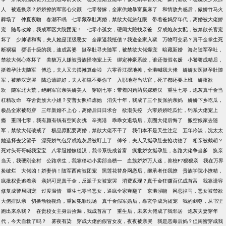
人
被逼换亲？娇娇撩的军官心尖颤
七零替嫁，全家供她暴富赢麻了
和情敌共感后，傲娇竹马火
葬场了
仲夏夜吻
春潮不眠
七零藏孕肚离婚，禁欲大佬急红眼
带着爸妈穿年代，离婚被大佬娇
宠
随母改嫁，我成军区大院团宠！
七零小孤女，硬闯大院找亲爸
穿成炮灰女配，被禁欲长官宠
坏了
少帅请和离，夫人她是顶级恶女
全家逼我抵债？我送全家入狱
万物可交易？真千金掌生死
断祸福
婴语十级的我，速成富婆
挺孕肚寻夫随军，被禁欲大佬爆宠
暗藏新婚
海岛随军孕吐，
禁欲大佬心疼坏了
美貌万人嫌被贵族怪物宠上天
绑定神豪系统，谁还做假名媛
小饕餮成精后，
挺着孕肚去随军
傅总，夫人又去摆摊算命啦
六零香江摆地摊，全港喊我大佬
娇娇女医挺孕肚随
军，被糙汉宠哭
陆总请跪好，夫人和崽不要你了
入职地府当法官，死了都还要上班
娇夜欲
欢
随军北大荒，绝嗣军官亲哭娇美人
穿剧七零：带着闪购药房嫁糙汉
重生七零，炮灰真千金当
杠精改命
夺舍贵族大小姐？变普女照样虐她
消失十年，我成了三个反派的亲妈
娇娇下乡吃瓜，
极品全家被戳穿
三年新婚不上心，离婚后日日求合
欲潮失控
六零娇娇吃瓜忙，钓系大佬宠上
瘾
重回七零，我有颜有钱有空间勿扰
辛夷港
乖乖女退场后，京圈大佬后悔了
搬空娘家去随
军，禁欲大佬破戒了
极品原配要离婚，禁欲大佬不干了
我们本不是天生注定
五年冷淡，沈太太
她选择去父留子
漂亮娇气包穿成炮灰后被盯上了
傅爷，夫人又挺孕肚去抢功德了
相亲被截胡？
死对头哥哥喊我宝宝
八零退婚嫁糙汉，我带系统成首富
疯批娇女挺孕肚，各路大佬争当爹
换亲
当天，我硬刚全村
公路求生，我靠移动小卖部当榜一
血族娇娇万人迷，兽校F7狠狠亲
我在万界
捡破烂
大佬凶！娇妻俏！随军西南被团宠
黑莲花替身网恋后，继承者任我撩
贵族学院小撩精，
疯批权贵追着亲
亲妈可是真千金，反派子女被宠哭
消费返现？真千金狂赚百亿成首富
我靠遗容
修复成警局团宠
过度温情
重生七零当恶女，逼疯全家爽翻了
京港溺吻
网恋掉马，恶女被禁欲
大佬排队亲
切换动物视角，重回犯罪现场
真千金假军婚后，靠玄学成为团宠
我的剑尊，从书里
跑出来杀我？
在贵校女主身后捡漏，我成首富了
重生后，未来大佬成了我邻居
炮灰夫妻穿年
代，今天自救了吗？
雾夜有染
穿成大佬的假冒女友，夜夜被亲哭
我是恶毒后妈？但闺蜜穿成我