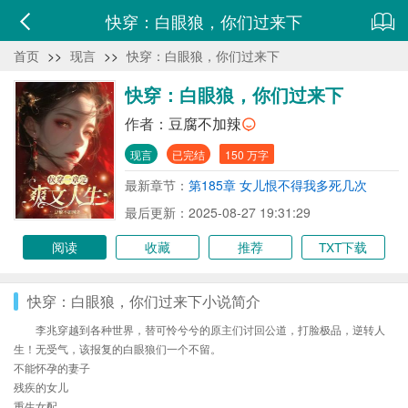
快穿：白眼狼，你们过来下
首页
>>
现言
>>
快穿：白眼狼，你们过来下
快穿：白眼狼，你们过来下
作者：
豆腐不加辣
现言
已完结
150 万字
最新章节：
第185章 女儿恨不得我多死几次
最后更新：2025-08-27 19:31:29
阅读
收藏
推荐
TXT下载
快穿：白眼狼，你们过来下小说简介
李兆穿越到各种世界，替可怜兮兮的原主们讨回公道，打脸极品，逆转人
生！无受气，该报复的白眼狼们一个不留。
不能怀孕的妻子
残疾的女儿
重生女配