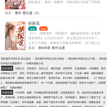
家的命运。 楚白一觉醒来，却发现自己变成了可莉的
模样，并且还代表龙国进入了怪谈世界。 众诡异：“那
小丫头给我发好人卡也就算了，她还拿炸弹炸我。” 龙
最新：
番外 楚白篇（2）
国网友：“怪谈还可以这样玩吗？”
折探花
悬疑
完结
【1v1，强撩强宠，强取豪夺，偏执疯批权臣×女扮男
装探花郎】 白玉安出生时，老父亲已经年过半百了，
上头三个姐姐，而她是父亲最后的希望。 为了能让父
亲没有遗憾，母亲将她从小当作了男子，成了家里的
最新：
第406章 番外沈鸢
独苗苗。 高中探花那年，白玉安站在登高楼上，凭栏
了望着京城烟云，已做好将一生都献于朝廷。 而隔江
-
-
-
我在都市开纸扎店 依山而居
我在都市开纸扎店全文阅读
我在都市开纸扎店txt下载
我在都
立于窗前对望的年轻权臣沈珏，却早已蛰伏在了暗
-
市开纸扎店最新章节
好看的悬疑小说
处，隐秘的窥探着那清正风雅下的媚色。 他要折了她
站内强推
万相之王
武道凌天
风水之王
最佳女婿
边军悍卒
红色莫斯科
大明暴君，我为
的傲骨，要让那白衣雅正的探花郎，心甘情愿的承
大明续运三百年
综武：开局圣心诀，躺平就变强
村后有片玉米地
万古第一废材
被贬镇魔塔，
欢。 即便是不心甘情愿，他也有耐心一寸寸击溃她的
捡修为成大帝
花蝶杀
遮天之绝世大黑手
混沌吞天诀
年代1960：穿越南锣鼓巷，
工厂里的女
防线，让她不得不成为他的掌中笼雀，承受他的肆意
人
我还能在规则怪谈里塌房不成？
你一个交警，抢刑侦的案子合适吗
快穿之大佬来了，渣渣要
宠爱。
倒霉了
乳娘的诱惑
经典收藏
十日终焉
破案：开局融合警犬嗅觉基因
北派盗墓笔记
惊，我在求生游戏做关系
户
惊悚游戏：女诡怎么都是我前女友
我靠焚尸超凡入圣
开局鬼敲门，被我从十二楼丢下去
全
球追捕：让你逃亡，你咋还破案
盗墓：我拆了格尔木疗养院
相亲节目表白被拒，逮捕女嘉宾
让
你当收尸人，你直接解刨了前女友
规则怪谈：我比诡异还变态！
恐怖游戏：满级王者误入青铜