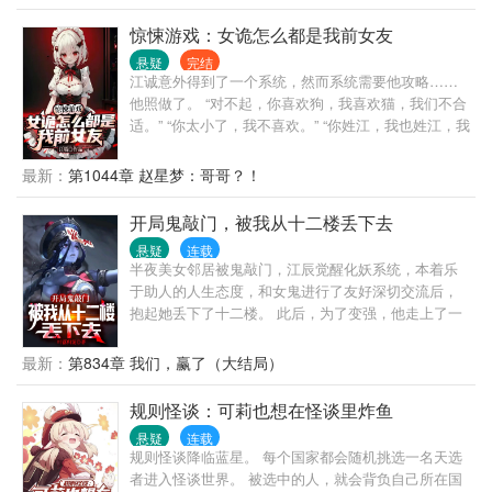
情，有着调皮的领导，无厘头的同事。 小警杜大用有
着不错的观察力，不错的逻辑思维能力，不错的判断
惊悚游戏：女诡怎么都是我前女友
力，不错的想象力，面对案件百折不挠，从细微处入
悬疑
完结
手，从纷乱中抽丝剥茧，将一个个案件慢慢侦破。 没
江诚意外得到了一个系统，然而系统需要他攻略……
有那些所谓的玄乎和悬乎，从头到尾的又臭又长，只
他照做了。 “对不起，你喜欢狗，我喜欢猫，我们不合
有一颗真正对刑警这个职业的尊重和敬畏之心。 作者
适。” “你太小了，我不喜欢。” “你姓江，我也姓江，我
开篇写的有些青涩，后期写的稍微好点儿了，可以先
们村不允许同姓结婚。” 然而，当江诚全部攻略成功的
看评论再看书，如果还不满意，那也是我的错。
时候，以前攻略的女生都因各种意外而去世。 然而，
最新：
第1044章 赵星梦：哥哥？！
等他全部攻略成功以后，系统彻底消失了，直到诡异
复苏，惊悚游戏降临世间…… "听闻封魂村的那位嫁衣
开局鬼敲门，被我从十二楼丢下去
诡王美艳绝伦。" "听说江城的红衣诡王特别漂亮。" 江
悬疑
连载
诚懵了，他好像都认识？
半夜美女邻居被鬼敲门，江辰觉醒化妖系统，本着乐
于助人的人生态度，和女鬼进行了友好深切交流后，
抱起她丢下了十二楼。 此后，为了变强，他走上了一
条不归路。 化身知名庸医，救治病死鬼。 投身教学事
业，教育学生鬼。 …… 当恐怖禁墟降临，一尊尊阴神
最新：
第834章 我们，赢了（大结局）
屹立，世界陷入无边的黑暗 身化大妖的江辰，背负血
色苍穹走出，镇压一切！
规则怪谈：可莉也想在怪谈里炸鱼
悬疑
连载
规则怪谈降临蓝星。 每个国家都会随机挑选一名天选
者进入怪谈世界。 被选中的人，就会背负自己所在国