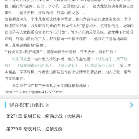
揽，赐代号“逆鳞”。自此，李小凡一边经营纸扎铺，一边为龙隐解决各类超自然
事件——黄河走蛟、河底石棺、终南山断龙脉……
随着调查深入，李小凡发现这些事件背后，竟与六百年前的建文帝失踪、李淳
风遗留的残卷，以及即将到来的“甲辰龙年大劫”息息相关。更可怕的是，龙隐内
部似乎有人意图重启古老的“补天计划”，而李小凡的元婴伤痕、锁龙井下的蛟骨
哀鸣、终南山溶化的工人，都在指向一个惊天秘密——他或许正是这场劫局
中，最关键的那枚“逆鳞”。
**传统玄学×现代修真**，揭秘华夏千年隐秘，逆天改命，就在甲辰！
依山而居
是一名出色的小说作者，他的作品包括：《
相父在手，天下我
有
》、《
我在都市开纸扎店
》、《
伐天逆仙
》、《
仙路尽头不见仙
》、等，本
本精品，字字珠玑，作者依山而居创作的小说情节跌宕起伏、扣人心弦，情节
与文笔俱佳。
最新章节我在都市开纸扎店全文阅读推荐地址：
https://m.20xs.org/shu/412677.html
我在都市开纸扎店
第271章 逆鳞归位，终局之战（大结局）
第270章 暗夜对决，逆鳞觉醒