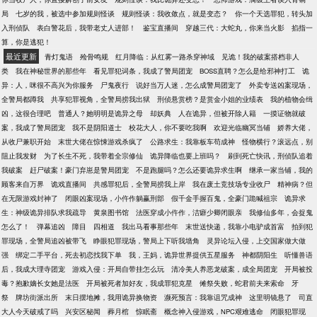
局
七岁的我，被选中参加规则怪谈
规则怪谈：我收敛点，就是变态？
你一个天选罪犯，转头加
入刑侦队
表白警花后，我带老丈人进部！
鉴宝直播间
穿越三代：大蛇丸，你来当火影
掐指一
算，你是逃犯！
最近更新
青灯鬼语
殓骨鸣规
红月降临：从红雾一路杀穿神域
见诡！我的破案搭档非人
类
我在神秘世界的那些年
看见罪犯词条，我成了警局团宠
BOSS直聘？怎么是给邪神打工
诡
异：人，咪很不高兴为你服务
尸鬼夜行
说好当万人迷，怎么成警局团宠了
外卖专送凶案现场，
全警局都蹲我
共享犯罪视角，全警局捞我出狱
刑侦悬赏榜？是赏金小姐的业绩表
我的植物会缉
凶，这很合理吧
普通人？她明明是诡异之母
却妖典
人在诡异，但被开除人籍
一摸证物就破
案，我成了警局团宠
我不是阴阳道士
校花大人，你不要吃我啊
欢迎光临幽冥当铺
娇养大佬，
从收尸兼职开始
末世大佬在惊悚游戏杀疯了
公路求生：我靠板车苟成神
怪物横行？滚远点，别
阻止我发财
为了长生不死，我带着全宗修仙
诡异降临也要上班吗？
刷到死亡快讯，刑侦队追着
我破案
赶尸破案！豪门弃崽是警局团宠
不是跑腿吗？怎么还要诡异求生啊
继承一家当铺，我的
顾客来自万界
诡戏直播间
共感罪犯后，全警局捞我上岸
我在废土竞技场专业收尸
精神病？但
在无限游戏封神了
闭眼凶案现场，小仵作躺赢刑部
假千金手握百鬼，全豪门跪喊祖宗
诡异求
生：神级诡异排队求我疏导
黄泉图书馆
法医穿成小仵作，洁癖少卿闭眼亲
我修仙多年，会捉鬼
怎么了！
弹幕追凶
障目
四相道
我出马看事那些年
末世送快递，我靠小电驴成首富
拍到犯
罪现场，全警局追凶被带飞
睁眼犯罪现场，警局上下听我墙角
灵异论坛入侵，上交国家做大做
强
绑定二手平台，死去初恋找我下单
我，王妈，诡异世界提供五星服务
神都阴阳生
听懂兽语
后，我成大理寺团宠
游戏入侵：开局自带挂怎么玩
清冷美人养恶龙破案，成全局团宠
开局被投
毒？抱歉嫡长女她是法医
开局被死者加好友，我成罪犯克星
傩祭失败，蛇君前夫来索命
牙
祭
牌坊街派出所
末日摆地摊，我用诡异换物资
濒死预言：我靠诅咒成神
这里明镜悬了
司直
大人今天破戒了吗
兴安区秘闻
葬月棺
惊眠斋
概念神入侵游戏，NPC艰难逃命
闭眼犯罪现