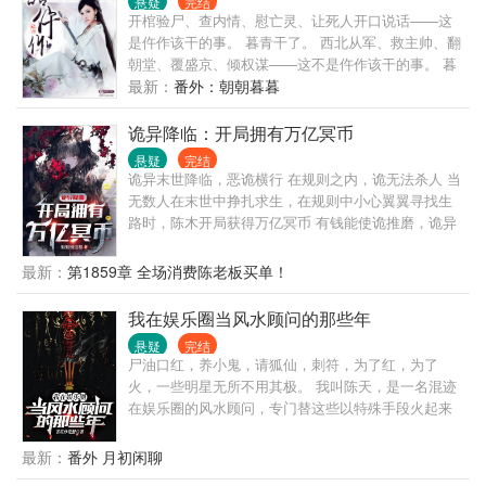
悬疑
完结
开棺验尸、查内情、慰亡灵、让死人开口说话——这
是仵作该干的事。 暮青干了。 西北从军、救主帅、翻
朝堂、覆盛京、倾权谋——这不是仵作该干的事。 暮
青也干了。 可她剖得了死人，剖得了活人，剖得了这
最新：
番外：朝朝暮暮
铁血王朝，如何剖解此生真情？ 待山河裂，烽烟起，
她一袭烈衣卷入千军万马，“我求一生完整的感情，不
诡异降临：开局拥有万亿冥币
欺不弃。欺我者，我永弃！” 风雷动，四海惊，天下
悬疑
完结
倾，属于她一生的传奇，此刻，开启——
诡异末世降临，恶诡横行 在规则之内，诡无法杀人 当
无数人在末世中挣扎求生，在规则中小心翼翼寻找生
路时，陈木开局获得万亿冥币 有钱能使诡推磨，诡异
末世中，冥币是实打实的硬通货！ 当其他人为了几块
冥币大打出手时，陈木早已开启了大撒币模式： 暗夜
最新：
第1859章 全场消费陈老板买单！
高校？买！ 死亡医院？买！ 恶诡商场？买！ 一个个
诡异场景，被陈木收入囊中。
我在娱乐圈当风水顾问的那些年
———————————————————— 那边那
悬疑
完结
头红衣女诡好像挺强的，要不也给买下来吧。 红衣女
尸油口红，养小鬼，请狐仙，刺符，为了红，为了
诡：区区人类也敢奴役我？ 陈木：年薪一百万冥币，
火，一些明星无所不用其极。 我叫陈天，是一名混迹
配诡宅豪车，保险双休年假。 红衣女诡（谄媚脸）：
在娱乐圈的风水顾问，专门替这些以特殊手段火起来
主人，您看准备什么时候奴役我？
的明星处理善后事宜。
———————————————————— 诡异场
最新：
番外 月初闲聊
景中，陈木违法了规则 恶诡：你违反了规则，想好自
己怎么死了吗？ 陈木：我说一个数，五个亿！买下诡