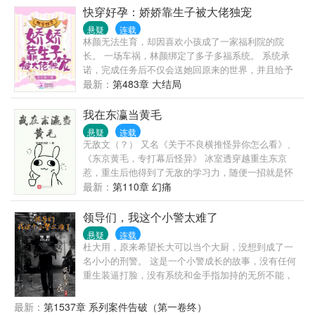
快穿好孕：娇娇靠生子被大佬独宠
异场景！ 恶诡：您的话就是规则。没人比您更懂规
则。
悬疑
连载
林颜无法生育，却因喜欢小孩成了一家福利院的院
长。 一场车祸，林颜绑定了多子多福系统。 系统承
诺，完成任务后不仅会送她回原来的世界，并且给予
一个亿的酬劳。 一辈子没有拥有过亲生孩子的林颜只
最新：
第483章 大结局
犹豫了一秒，便答应了。 起初，他们只是利用她，后
来，一整颗心逐渐沦陷。 太后向来看不惯那爬了龙床
我在东瀛当黄毛
的宫女，一朝孕身被爆，小宫女扶摇直上成了宫中团
悬疑
连载
宠。 太后∶“快把哀家的千年人参拿来补补身子！” 东宫
无敌文（？） 又名《关于不良横推怪异你怎么看》、
多年无所出，太子之位岌岌可危。数月之后，太子带
《东京黄毛，专打幕后怪异》 冰室透穿越重生东京
着尚在襁褓中的婴儿上了大殿，帝王大喜，竟在朝堂
惹，重生后他得到了无敌的学习力，随便一招就是怀
之上逗弄起孙儿。 太子∶“乖乖，我这颗心只为你跳
中抱妹杀，随便一学就是庐山升龙霸. 但是，即便是如
最新：
第110章 幻痛
动。” 村尾连克两任妻子的鳏夫，娶了多年无所出的二
此强力的他也陷入了怪异的困扰之中…… 在同学眼中
婚女，所有人都等着看笑话的时候，结果对方直接三
的他，在第一个事件里又是什么反应呢～
领导们，我这个小警太难了
年抱俩。 鳏夫∶“老公挣钱老婆花，老婆负责美美哒！”
悬疑
连载
杜大用，原来希望长大可以当个大厨，没想到成了一
名小小的刑警。 这是一个小警成长的故事，没有任何
重生装逼打脸，没有系统和金手指加持的无所不能，
也没有穿越异世的扯淡。 这里只有战友之间的搞笑和
温情，有着些许的青涩的恋情，有着父慈子孝的亲
最新：
第1537章 系列案件告破（第一卷终）