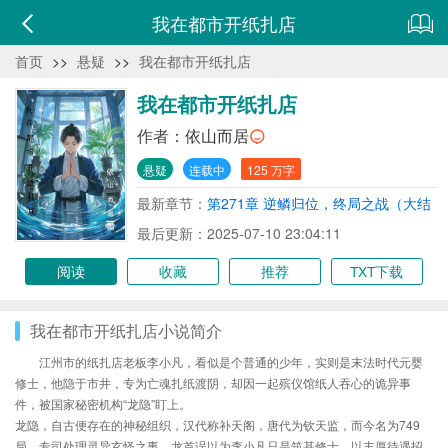
我在都市开纸扎店
首页
>>
悬疑
>>
我在都市开纸扎店
我在都市开纸扎店
作者：
依山而居
悬疑
连载中
125 万字
最新章节：
第271章 逆鳞归位，终局之战（大结
局）
最后更新：2025-07-10 23:04:11
阅读
收藏
推荐
TXT下载
我在都市开纸扎店小说简介
江州市的纸扎店老板李小凡，看似是个普通的少年，实则是末法时代元婴
修士，他隐于市井，专为亡魂扎纸渡阴，却因一起殡仪馆纸人吞心的诡异事
件，被国家秘密机构“龙隐”盯上。
龙隐，自古便存在的神秘组织，汉代称补天阁，唐代为钦天监，而今名为749
局，专司处理灵异玄怪之事。龙首误以为李小凡只是筑基修士，以丰厚待遇招