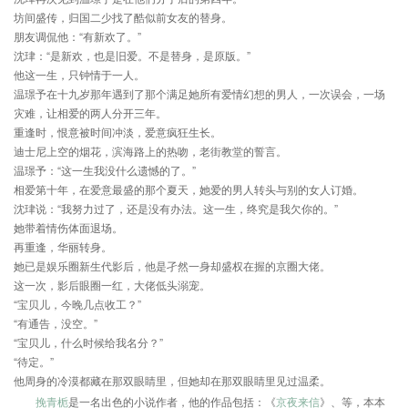
坊间盛传，归国二少找了酷似前女友的替身。
朋友调侃他：“有新欢了。”
沈珒：“是新欢，也是旧爱。不是替身，是原版。”
他这一生，只钟情于一人。
温璟予在十九岁那年遇到了那个满足她所有爱情幻想的男人，一次误会，一场
灾难，让相爱的两人分开三年。
重逢时，恨意被时间冲淡，爱意疯狂生长。
迪士尼上空的烟花，滨海路上的热吻，老街教堂的誓言。
温璟予：“这一生我没什么遗憾的了。”
相爱第十年，在爱意最盛的那个夏天，她爱的男人转头与别的女人订婚。
沈珒说：“我努力过了，还是没有办法。这一生，终究是我欠你的。”
她带着情伤体面退场。
再重逢，华丽转身。
她已是娱乐圈新生代影后，他是孑然一身却盛权在握的京圈大佬。
这一次，影后眼圈一红，大佬低头溺宠。
“宝贝儿，今晚几点收工？”
“有通告，没空。”
“宝贝儿，什么时候给我名分？”
“待定。”
他周身的冷漠都藏在那双眼睛里，但她却在那双眼睛里见过温柔。
挽青栀
是一名出色的小说作者，他的作品包括：《
京夜来信
》、等，本本