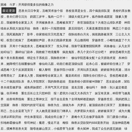
困难
斗罗：开局获得曼多拉的镜像之力
最近更新
恶兽夫日日争宠，丑雌哭求放个假
兽校首席是女生，四个疯批排队宠
兽校钓系女教
授，兽夫们诱引沉沦
奶团三岁半，鬼肉一口干！
满级大佬五岁半，炼丹御兽成团宠
随爹入赘
后，我被继母全家宠上天
开局被换兽夫，恶雌被亲哭了
兽世顶级恶女？大佬怎么排队求爱
种田
续命从系统大放送开始
御兽：捡到一只报恩猫猫
废后回现代：天幕直播震惊皇朝
网恋三个道侣
后，我死遁跑路了
影帝，你家猫祖宗又吃恶鬼了
假扮凶兽白月光，揣崽跑路被亲哭
三公主入大
昭，权贵们抢疯了
恶雌腰软声甜，兽夫们跪舔求复婚
天山微雨晴
穿越兽世，小雌性她盖了个大
部落
开局十个疯批兽夫，恶雌被亲哭了
坟头开铺，我靠守墓重整阴阳两界
词条修仙：从凡女开
始叩仙门
撕碎仙门剧本，我救赎了绝境魔尊
疯批鬼医，养几个灵仆不过分吧？
娇软恶雌罪大恶
极？兽夫夜夜难眠
绑定生子系统后，我御兽封神！
修仙学院恶毒女配？众天骄跪求宠
杀神归
来，她降维打击颠覆修仙界
修仙幼儿园，幼崽们都是顶级仙苗
起杀心后，被破碎前任缠上了
穿
成恶雌？五个反派团宠我！
貘入黎明
贵族学院小绿茶，开局玩弄五疯批
娇娇挺孕肚死遁，清冷
师尊黑化了
卖爹去入赘，我被继母全家宠上天
魔皇莉莉丝：我降生你们慌什么
贵校恶雌逆袭，
十二个疯批排队亲
兽人学院禁区：我的御兽超凶
贵族兽校小跟班被f4强吻了
恶女超会撩，深陷
兽夫雄竞修罗场
咸鱼师妹摆烂，开局气哭天才堂姐
道友且慢，修仙吗？
御兽：别人鉴定都是
骗，你开神兽
重生后长公主只想种田
报！柔弱大小姐又大杀四方了
妹宝有灵泉，种田带飞修真
界
凶兽饲养指南
重生之尊神女王
假千金去卖鱼？全球海鲜都是她的
穿越兽世后，我妈把我上
交国家
御兽：我契约的皆可返祖
御兽为生，搞钱为本
共梦后，被顶级凶兽们亲哭了
直播修仙
而已，怎么全蓝星飞升了
夫人她竟是顶级玄门继承人
共梦星际大佬后，娇娇被亲哭了
成为大魔
法师从即刻开始
伴生体显现后，我成全民公敌了？
废雌今天又在修罗场装乖
宗门废柴小师妹，
扫地称霸修仙界
祭司神妃：魔君，慢走不送
梅惊
御兽从贷款契约SSS宠兽开始
流放神级恶雌
后，摆摊养崽兽夫宠
随母改嫁山里汉，小福星带飞全家
香火弑神，我成了众生的渡厄娘娘
绿