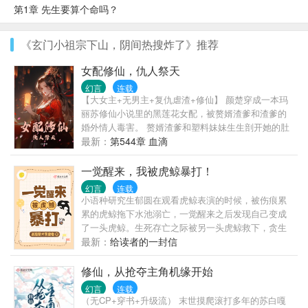
第1章 先生要算个命吗？
《玄门小祖宗下山，阴间热搜炸了》推荐
女配修仙，仇人祭天
幻言
连载
【大女主+无男主+复仇虐渣+修仙】 颜楚穿成一本玛
丽苏修仙小说里的黑莲花女配，被赘婿渣爹和渣爹的
婚外情人毒害。 赘婿渣爹和塑料妹妹生生剖开她的肚
子伸手在她的腑脏里翻搅，笑着说她不配活在这个世
最新：
第544章 血滴
界上。 因为玄阴体质，她被合欢宗宗主叶欢炼制成鼎
炉日夜折磨，叶欢强横地捏起她的下颌，说她这辈子
一觉醒来，我被虎鲸暴打！
都只能成为他的玩物。 最后因为复仇不成她被女主的
幻言
连载
舔狗们联合起来追杀并挫骨扬灰。 进入剧情后她才逐
小语种研究生郁圆在观看虎鲸表演的时候，被伤痕累
渐发现原来自己并不是真正意义上的穿书，这一切都
累的虎鲸拖下水池溺亡，一觉醒来之后发现自己变成
是上天给她设下的一个局，后来颜楚撕碎了贼老天给
了一头虎鲸。生死存亡之际被另一头虎鲸救下，贪生
她安排的傻逼剧本，进入卷王模式，左肩扛着加特
怕死的郁圆当即决定赖上他，奈何这位鱼哥冷漠傲娇
最新：
给读者的一封信
林，右手挥起长刀，创死所有阻碍她修仙的恋爱脑。
又嘴毒，看起来十分不好靠近，郁圆只能厚着脸皮一
点一点试探他的底线。没想到这位高冷的鱼哥实际上
修仙，从抢夺主角机缘开始
是恋爱脑，知道真相的郁圆后悔莫及，却已经没有发
幻言
连载
挥的余地，鱼哥紧紧跟在她身后甩都甩不掉。前期的
（无CP+穿书+升级流） 末世摸爬滚打多年的苏白嘎