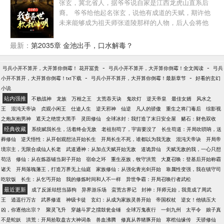
张玄，冀北省人，据爷爷说自家是江西龙虎山直系后
裔。 爷爷给他起名张玄，说他有成道的天赋，期许他
未来能够成为祖天师张道陵那样的人物，后人会将他
称为张道玄。 但张玄嗤之以鼻，没半点相信。 直到爷
爷过世后不久，一天早上一睁眼，整个世界都变了。
最新：
第2035章 金池出手，口水解毒？
这是一个什么样的世界啊？诡异横行，妖魔乱世，人
类小心谨慎的苟活于世，一不小心就会尸骨无存。 在
-
-
弓兵小开不算开，大开算你倒霉！ 花开冨贵
弓兵小开不算开，大开算你倒霉！全文阅读
弓兵
这样一个乱世，张玄该怎么活下去呢？ 开局继承了一
-
-
小开不算开，大开算你倒霉！txt下载
弓兵小开不算开，大开算你倒霉！最新章节
好看的玄幻
家灵塑店，他发现自己雕刻前世的神像就可以获得天
小说
道功德，且看一个21世纪的宅男，如何在诡异的乱世
站内强推
不败战神
龙族
万相之王
太荒吞天诀
鬼吹灯
逆天帝皇
最佳女婿
风水之
重塑世界秩序，还天地以朗朗乾坤！
王
混沌天帝诀
贞观小闲王
仕途人生
逆天邪神
仙逆
凡人的骄傲
重生之将门毒后
综影视
之炮灰抱男神
遮天之绝世大黑手
灵田修仙
全球冰封：我打造了末日安全屋
赌石：财色双收
经典收藏
系统赋我长生，活着终会无敌
老祖别苟了，宇宙要没了
长生苟道：开局吹唢呐，送
葬修仙
逆天悟性：从开创观想法开始长生
开局长生不死，谁都以为我无敌
混沌天帝诀
开局帝
境宗主，无限合成仙人长老
武道通神：从加点天赋开始无敌
道诡异仙
天赋无敌的我，一心只想
苟活
修仙：从在炼器铺当厨子开始
宿命之环
重生巫族，牧守洪荒
大夏召唤：登基后开始称霸
诸天
开局落魄藩王，打造万界无上仙庭
家族修仙：从强化青光剑开始
靠属性变强，我在镇守司
吃软饭
长生：从乞丐开始
我的修炼时间和人不一样
异世争霸：开局召唤行者武松
最近更新
成了反派却想当舔狗
异界游乐场
蛮荒古界记
封神：拜师元始，我竟成了周武
王
逍遥行万古
武界修道
神级卡徒
玄幻：从成为家族灵兽开始
帝国权杖
逆女！他镇压大
凶，你逐他出宗？
聚灵飞升
穿越斗罗之擂鼓瓮金锤
全球万鬼夜行
一剑九州
太平令
娘子真
不是蛇妖
洪荒：开局拾取盘古大神词条
兽血沸腾
修真从养猪豚开始
寒棺仙缘传
天骄修仙