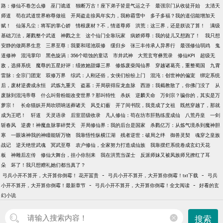
路：修仙不卷怎么修
巫门诡道
独断万古！座下弟子皆是气运之子
最强宗门从收徒开始
太清天
师道
苟在武道世界称尊做祖
开局盗走徐凤年实力，我称霸雪中
多子多福？我的道侣能增加天
赋！
仙落凡尘：将军的掌心娇
情根废材？不，情道尊师
洪荒：这三界，还是朕说了算！
满级
基础刀法，屠戮整个武道
神戮之主
这个仙门全靠玩家
病娇师尊：我的徒儿又想跑了！
我只想
安静的做两界生意
三界至尊：我要和瑶池双修
缓归乡
张三丰传承人异界行
最强修仙弱鸡
鬼
道修神
混沌掌印
黑色旋涡：356个暗蚀的童话
市井武神
大荒玄穹彝荒录
修仙KPI
超级无
敌，选择系统
魔尊的五星好评：绩效她甜爆三界
修炼废柴闯仙界
穿越诸葛亮，重整蜀国
九霄
雷脉：全宗门团宠
双修万界
综武：人刚还俗，女侠们纷纷上门
混沌：创世神的偏宠
绑定系统
后，废材逆袭成永恒
武炼九重天
盗墓：开局获得应龙血脉
西游：我截教散了，你佛门没了
从
废脉到混沌帝尊
什么叫骨粉能改变世界？那叫特性
杀妖
逆麟天命
万剑宗？骗你的，其实是万
萝宗！
长命猫妖开局吹唢呐送葬诸天
风爻幻薮
开了间书院，我竟成了文祖
既然穿越了，那就
成为王吧！
轩道
天灵语录
后室层级收录
凡人修仙：苟在坊市肝熟练度成仙
八荒丹皇
一剑
斩春风
逆袭！神魔血脉掌碎焚天
开局修仙界：我的后台是国家
杀戮亿万：从炼气境杀到魔神胆
寒
一眼诛神我的神瞳能斩万物
我靠悟性纵横江湖
残者逆世：破局之绊
御兽灵契
魂穿之皇族
战记
逆天绝世武魂
冥武至尊
农户修仙，全家努力打造成仙族
我靠摆烂系统卷成玄幻天花
板
神雕后左传
修仙大舞台，挂小你别来
我在洪荒当谋士
反派师妹又被凤族师兄撩红了耳
朵
坏了！我只想赠礼她们都当真了？
-
-
弓兵小开不算开，大开算你倒霉！ 花开冨贵
弓兵小开不算开，大开算你倒霉！txt下载
弓兵
-
-
小开不算开，大开算你倒霉！最新章节
弓兵小开不算开，大开算你倒霉！全文阅读
好看的玄
幻小说
搜索