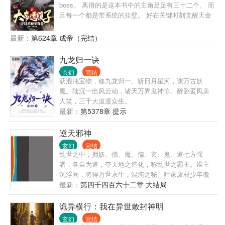
boss。 离谱的是这本书中的主角足足有三十二个。 而
且每一个都是带系统的挂壁。 好在关键时刻觉醒天命
大反派系统。 ..... 若干年后，苏尘一身白衣超脱光阴
长河之外，身后诸天星辰环绕，万千神魔膜拜。 融万
最新：
第624章 成帝（完结）
法，踏天骄，登帝位！ 主角？ 那只是我成长路上的踏
脚石罢了！
九龙归一诀
玄幻
完结
获混沌宝物，修九龙归一。斩日月星河，诛万古妖
魔。陆沉一出风云动，诸天万界鬼神惊。醉卧鸾凤美
人笑，三千大道渡众生。
最新：
第5378章 提示
逆天邪神
玄幻
完结
乱世之中，拥妖、佛、魔、儒、玄、鬼、道七方强
者，各自为道，夺天地之造化，称乱世之霸主。谁主
沉浮间，将得万世永生，混沌之秘。叶家废材少年傲
然崛起，平定四方，追求极致天道，终成大统。“邪神
最新：
第四千四百六十二章 大结局
一怒，天地无极，乾坤逆转，饶你冠绝天下也难抵我
一击之威！”
诡异横行：我在异世敕封神明
玄幻
完结