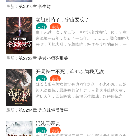
到浩瀚无垠的修仙界，觉醒长生系统，竟然还送了一
最新：
第3010章 长生烬
头长生灵兽为伴。 我陈浔对打打杀杀没有兴趣，也不
想招惹任何人，只想带着老牛看遍世间繁华。 一个不
老祖别苟了，宇宙要没了
经意，他露出了腰间的三把开山斧，又一个不经意，
玄幻
完结
露出了那十六块腹肌。 他缓缓戴上了悍匪头套，露出
由于死过一次，华云飞一直把活着放在第一位，苟在
阴沉微笑：“我陈浔和老牛最讲道理。” 整个诸天万界
道源峰一百年，签到了一百年。 ………… 黑暗血时代
颤抖了，他套……套上了。 一个炼气期的火球术突然
来临，天地大乱，至尊降临，极道帝兵打的崩碎，一
被激发，像是被加成了数千上万倍，无尽业火燃尽天
位至尊来到靠山宗借走了一百件极道帝兵，昂首挺胸
穹，万灵寂灭…… “阁下虽然很强，但还不足以让我用
冲到宇宙高空大吼：“谁敢与本尊一战？” …… 世人这
最新：
第2722章 先过小须弥那关
出第三把开山斧。” —尼古拉斯悍匪，陈浔。
才知道，靠山宗有多苟，一直在隐藏实力！ ……
开局长生不死，谁都以为我无敌
玄幻
完结
陈长安跟在美女师父身边万年之久，不老不死，却始
终无法修炼，最终被师父赶走，带着伙伴麒麟大黄，
游历人间，回归陈家，获得天生胎珠，终得修炼之
法。 陈长安也没想到，自己的修炼天赋，竟然落在了
娘胎之中？
最新：
第3294章 先立规矩后做事
混沌天帝诀
玄幻
完结
太古异兽利爪捏碎诸天星辰，域外邪族发出惑乱众生