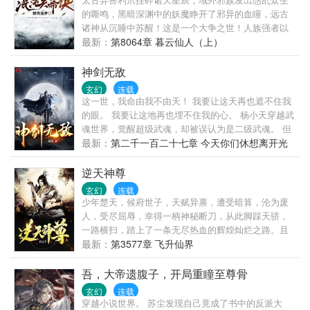
的嘶鸣，黑暗深渊中的妖魔睁开了邪异的血瞳，远古
诸神从沉睡中苏醒！这是一个大争之世！人族强者以
利剑问鼎苍穹，在诸天万族中挺起不屈脊梁！ 楚剑秋
最新：
第8064章 暮云仙人（上）
偶得混沌天帝诀，从微末中崛起，踏上万界征程！ 一
念崩星海，一念裂苍穹！一念诛妖鬼，一念葬神魔！
神剑无敌
俯瞰诸天神域，谁敢争锋？这，就是天帝之威！
玄幻
连载
这一世，我命由我不由天！ 我要让这天再也遮不住我
的眼。 我要让这地再也埋不住我的心。 杨小天穿越武
魂世界，觉醒超级武魂，却被误认为是二级武魂。 但
是，杨小天却以逆天的成长速度，不断刷新世人的认
最新：
第二千一百二十七章 今天你们休想离开光
知。 本书将持续燃爆，热血风格。 （已完本《黄龙真
明天界河
人异界游》、《天尊重生》、《无敌天下》等，希望
逆天神尊
喜欢无敌天下的朋友能同样喜欢本书。）
玄幻
连载
少年楚天，候府世子，天赋异禀，遭受暗算，沦为废
人，受尽屈辱，幸得一柄神秘断刀，从此脚踩天骄，
一路横扫，踏上了一条无尽热血的辉煌灿烂之路。且
看他如何一步步，登天路，跨万古，破宿命，最终成
最新：
第3577章 飞升仙界
就一代绝世强者。
吾，大帝遗腹子，开局重瞳至尊骨
玄幻
连载
穿越小说世界。 苏尘发现自己竟成了书中的反派大