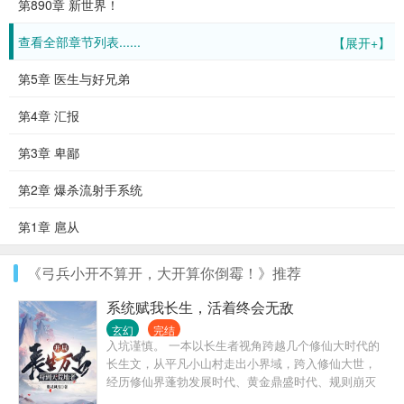
第890章 新世界！
查看全部章节列表......
【展开+】
第5章 医生与好兄弟
第4章 汇报
第3章 卑鄙
第2章 爆杀流射手系统
第1章 扈从
《弓兵小开不算开，大开算你倒霉！》推荐
系统赋我长生，活着终会无敌
玄幻
完结
入坑谨慎。 一本以长生者视角跨越几个修仙大时代的
长生文，从平凡小山村走出小界域，跨入修仙大世，
经历修仙界蓬勃发展时代、黄金鼎盛时代、规则崩灭
时代，黑暗大动乱时代，万灵皆寂时代…… 陈浔穿越