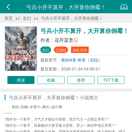
弓兵小开不算开，大开算你倒霉！
首页
>>
玄幻
>>
弓兵小开不算开，大开算你倒霉！
弓兵小开不算开，大开算你倒霉！
作者：
花开冨贵
玄幻
已完结
390 万字
最新章节：
第894章 终章（完结）
最后更新：2026-01-24 04:56:21
阅读
收藏
推荐
TXT下载
弓兵小开不算开，大开算你倒霉！小说简介
系统+无脑+非智斗+爽文+战斗爽
——
“我作为一个射手，力气大才能拉弓射箭，我力气大一点很正常吧？”
“我作为一个射手，容易被对方射手集火射死，穿上一身铠甲很正常吧？”
“我作为一个射手，害怕被人近身，导致无法发挥我的箭术，练几招剑术，很正