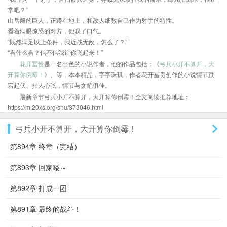
常吧？”
山岳般的巨人，正蹲在地上，和敌人细数自己作为射手的特性。
看着满眼惊恐的对方，他叹了口气。
“既然满足以上条件，我近战无敌，怎么了？”
“看什么看？信不信我让你飞起来！”
花开冨贵
是一名出色的小说作者，他的作品包括：《
弓兵小开不算开，大
开算你倒霉！
》、等，本本精品，字字珠玑，作者花开冨贵创作的小说情节跌
宕起伏、扣人心弦，情节与文笔俱佳。
最新章节弓兵小开不算开，大开算你倒霉！全文阅读推荐地址：
https://m.20xs.org/shu/373046.html
弓兵小开不算开，大开算你倒霉！
第894章 终章（完结）
第893章 回家喽～
第892章 打成一团
第891章 最终的战斗！