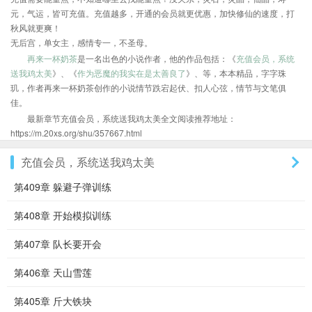
元，气运，皆可充值。充值越多，开通的会员就更优惠，加快修仙的速度，打
秋风就更爽！
无后宫，单女主，感情专一，不圣母。
再来一杯奶茶
是一名出色的小说作者，他的作品包括：《
充值会员，系统
送我鸡太美
》、《
作为恶魔的我实在是太善良了
》、等，本本精品，字字珠
玑，作者再来一杯奶茶创作的小说情节跌宕起伏、扣人心弦，情节与文笔俱
佳。
最新章节充值会员，系统送我鸡太美全文阅读推荐地址：
https://m.20xs.org/shu/357667.html
充值会员，系统送我鸡太美
第409章 躲避子弹训练
第408章 开始模拟训练
第407章 队长要开会
第406章 天山雪莲
第405章 斤大铁块