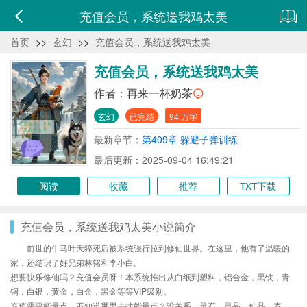
充值会员，系统送我鸡太美
首页
>>
玄幻
>>
充值会员，系统送我鸡太美
充值会员，系统送我鸡太美
作者：
再来一杯奶茶
玄幻
已完结
94 万字
最新章节：
第409章 躲避子弹训练
最后更新：2025-09-04 16:49:21
阅读
收藏
推荐
TXT下载
充值会员，系统送我鸡太美小说简介
前世的牛马叶天猝死后被系统强行拉到修仙世界。在这里，他有了温暖的
家，还结识了好兄弟林铭和李小白。
想要快乐修仙吗？充值会员呀！本系统推出从白纸到塑料，铝合金，黑铁，青
铜，白银，黄金，白金，黑金等等VIP级别。
充值需要能量点，不知道哪里去找能量点？没关系，灵石，灵晶，仙晶，寿