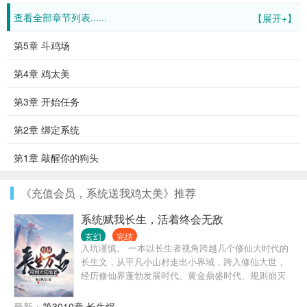
查看全部章节列表......
【展开+】
第5章 斗鸡场
第4章 鸡太美
第3章 开始任务
第2章 绑定系统
第1章 敲醒你的狗头
《充值会员，系统送我鸡太美》推荐
系统赋我长生，活着终会无敌
玄幻
完结
入坑谨慎。 一本以长生者视角跨越几个修仙大时代的
长生文，从平凡小山村走出小界域，跨入修仙大世，
经历修仙界蓬勃发展时代、黄金鼎盛时代、规则崩灭
时代，黑暗大动乱时代，万灵皆寂时代…… 陈浔穿越
到浩瀚无垠的修仙界，觉醒长生系统，竟然还送了一
最新：
第3010章 长生烬