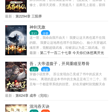
修士，获得天灵根，天资超凡！ 送葬无上道祖，获得
三千大道，独断万古！ 白羽：我不一定能超越你，但
我肯定超度你。 送葬亿万年，坐看万古浮沉。 当他手
最新：
第2294章 三阳界
执白幡，黑狗相伴，露出了沙包大的拳头。 诸天万界
都轰动了。 他来了，他来了，三葬帝君他来了。 黑狗
神剑无敌
白幡，天地难安。 白羽灿烂一笑： 白事一条龙了解一
玄幻
连载
下。
这一世，我命由我不由天！ 我要让这天再也遮不住我
的眼。 我要让这地再也埋不住我的心。 杨小天穿越武
魂世界，觉醒超级武魂，却被误认为是二级武魂。 但
是，杨小天却以逆天的成长速度，不断刷新世人的认
最新：
第二千一百二十七章 今天你们休想离开光
知。 本书将持续燃爆，热血风格。 （已完本《黄龙真
明天界河
人异界游》、《天尊重生》、《无敌天下》等，希望
吾，大帝遗腹子，开局重瞳至尊骨
喜欢无敌天下的朋友能同样喜欢本书。）
玄幻
连载
穿越小说世界。 苏尘发现自己竟成了书中的反派大
boss。 离谱的是这本书中的主角足足有三十二个。 而
且每一个都是带系统的挂壁。 好在关键时刻觉醒天命
大反派系统。 ..... 若干年后，苏尘一身白衣超脱光阴
长河之外，身后诸天星辰环绕，万千神魔膜拜。 融万
最新：
第624章 成帝（完结）
法，踏天骄，登帝位！ 主角？ 那只是我成长路上的踏
脚石罢了！
混沌吞天诀