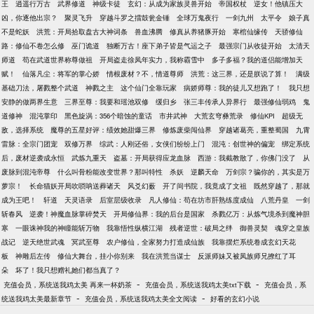
王
逍遥行万古
武界修道
神级卡徒
玄幻：从成为家族灵兽开始
帝国权杖
逆女！他镇压大
凶，你逐他出宗？
聚灵飞升
穿越斗罗之擂鼓瓮金锤
全球万鬼夜行
一剑九州
太平令
娘子真
不是蛇妖
洪荒：开局拾取盘古大神词条
兽血沸腾
修真从养猪豚开始
寒棺仙缘传
天骄修仙
路：修仙不卷怎么修
巫门诡道
独断万古！座下弟子皆是气运之子
最强宗门从收徒开始
太清天
师道
苟在武道世界称尊做祖
开局盗走徐凤年实力，我称霸雪中
多子多福？我的道侣能增加天
赋！
仙落凡尘：将军的掌心娇
情根废材？不，情道尊师
洪荒：这三界，还是朕说了算！
满级
基础刀法，屠戮整个武道
神戮之主
这个仙门全靠玩家
病娇师尊：我的徒儿又想跑了！
我只想
安静的做两界生意
三界至尊：我要和瑶池双修
缓归乡
张三丰传承人异界行
最强修仙弱鸡
鬼
道修神
混沌掌印
黑色旋涡：356个暗蚀的童话
市井武神
大荒玄穹彝荒录
修仙KPI
超级无
敌，选择系统
魔尊的五星好评：绩效她甜爆三界
修炼废柴闯仙界
穿越诸葛亮，重整蜀国
九霄
雷脉：全宗门团宠
双修万界
综武：人刚还俗，女侠们纷纷上门
混沌：创世神的偏宠
绑定系统
后，废材逆袭成永恒
武炼九重天
盗墓：开局获得应龙血脉
西游：我截教散了，你佛门没了
从
废脉到混沌帝尊
什么叫骨粉能改变世界？那叫特性
杀妖
逆麟天命
万剑宗？骗你的，其实是万
萝宗！
长命猫妖开局吹唢呐送葬诸天
风爻幻薮
开了间书院，我竟成了文祖
既然穿越了，那就
成为王吧！
轩道
天灵语录
后室层级收录
凡人修仙：苟在坊市肝熟练度成仙
八荒丹皇
一剑
斩春风
逆袭！神魔血脉掌碎焚天
开局修仙界：我的后台是国家
杀戮亿万：从炼气境杀到魔神胆
寒
一眼诛神我的神瞳能斩万物
我靠悟性纵横江湖
残者逆世：破局之绊
御兽灵契
魂穿之皇族
战记
逆天绝世武魂
冥武至尊
农户修仙，全家努力打造成仙族
我靠摆烂系统卷成玄幻天花
板
神雕后左传
修仙大舞台，挂小你别来
我在洪荒当谋士
反派师妹又被凤族师兄撩红了耳
朵
坏了！我只想赠礼她们都当真了？
-
-
充值会员，系统送我鸡太美 再来一杯奶茶
充值会员，系统送我鸡太美txt下载
充值会员，系
-
-
统送我鸡太美最新章节
充值会员，系统送我鸡太美全文阅读
好看的玄幻小说