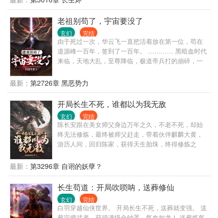
头长生灵兽为伴。 我陈浔对打打杀杀没有兴趣，也不
想招惹任何人，只想带着老牛看遍世间繁华。 一个不
老祖别苟了，宇宙要没了
经意，他露出了腰间的三把开山斧，又一个不经意，
玄幻
完结
露出了那十六块腹肌。 他缓缓戴上了悍匪头套，露出
由于死过一次，华云飞一直把活着放在第一位，苟在
阴沉微笑：“我陈浔和老牛最讲道理。” 整个诸天万界
道源峰一百年，签到了一百年。 ………… 黑暗血时代
颤抖了，他套……套上了。 一个炼气期的火球术突然
来临，天地大乱，至尊降临，极道帝兵打的崩碎，一
被激发，像是被加成了数千上万倍，无尽业火燃尽天
位至尊来到靠山宗借走了一百件极道帝兵，昂首挺胸
穹，万灵寂灭…… “阁下虽然很强，但还不足以让我用
冲到宇宙高空大吼：“谁敢与本尊一战？” …… 世人这
最新：
第2726章 黑恶势力
出第三把开山斧。” —尼古拉斯悍匪，陈浔。
才知道，靠山宗有多苟，一直在隐藏实力！ ……
开局长生不死，谁都以为我无敌
玄幻
完结
陈长安跟在美女师父身边万年之久，不老不死，却始
终无法修炼，最终被师父赶走，带着伙伴麒麟大黄，
游历人间，回归陈家，获得天生胎珠，终得修炼之
法。 陈长安也没想到，自己的修炼天赋，竟然落在了
娘胎之中？
最新：
第3296章 自诩的妖孽？
长生苟道：开局吹唢呐，送葬修仙
玄幻
完结
白羽穿越仙侠世界。 开局长生不死，送葬就变强。 送
葬宗师武者，获得满级金钟罩，气血如龙！ 送葬炼气