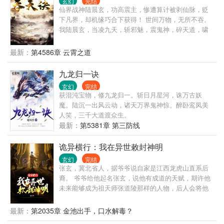
玄幻
完结
仙界战神陆晨玄，功高震主，惨遭算计被剥仙脉，贬
下凡界，却机缘巧合下获得！ 世间万物，无所不吞。
我陆晨玄，当凌九天，斩邪魅，震鬼神，碎天道，啸
傲苍生！
最新：
第4586章 云霄之道
九龙归一诀
玄幻
完结
获混沌宝物，修九龙归一。斩日月星河，诛万古妖
魔。陆沉一出风云动，诸天万界鬼神惊。醉卧鸾凤美
人笑，三千大道渡众生。
最新：
第5381章 第三防线
诡异横行：我在异世敕封神明
玄幻
完结
张玄，冀北省人，据爷爷说自家是江西龙虎山直系后
裔。 爷爷给他起名张玄，说他有成道的天赋，期许他
未来能够成为祖天师张道陵那样的人物，后人会将他
称为张道玄。 但张玄嗤之以鼻，没半点相信。 直到爷
爷过世后不久，一天早上一睁眼，整个世界都变了。
最新：
第2035章 金池出手，口水解毒？
这是一个什么样的世界啊？诡异横行，妖魔乱世，人