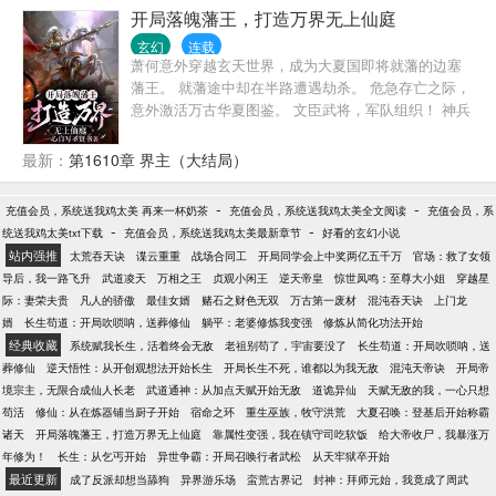
类小心谨慎的苟活于世，一不小心就会尸骨无存。 在
开局落魄藩王，打造万界无上仙庭
这样一个乱世，张玄该怎么活下去呢？ 开局继承了一
玄幻
连载
家灵塑店，他发现自己雕刻前世的神像就可以获得天
萧何意外穿越玄天世界，成为大夏国即将就藩的边塞
道功德，且看一个21世纪的宅男，如何在诡异的乱世
藩王。 就藩途中却在半路遭遇劫杀。 危急存亡之际，
重塑世界秩序，还天地以朗朗乾坤！
意外激活万古华夏图鉴。 文臣武将，军队组织！ 神兵
利器，灵丹妙药！ 在这个诸国林立，修武纵横的世
界，文能以民休养生息，武能以强镇压万敌。 吕
最新：
第1610章 界主（大结局）
布：“末将愿为主公开疆扩土，冲锋陷阵！” 霍去
病：“纵然深处险地千百里，末将也能取敌首级！” 诸
-
-
充值会员，系统送我鸡太美 再来一杯奶茶
充值会员，系统送我鸡太美全文阅读
充值会员，系
葛亮：“亮，愿为主公智囊，妙计安天下！” 杀神白
-
-
统送我鸡太美txt下载
充值会员，系统送我鸡太美最新章节
好看的玄幻小说
起：“敌将百万又何惧之有？末将愿为陛下以杀止战！”
站内强推
太荒吞天诀
谍云重重
战场合同工
开局同学会上中奖两亿五千万
官场：救了女领
数风流人物，还看今朝。 ...... 征战诸国，仅用数年时
导后，我一路飞升
武道凌天
万相之王
贞观小闲王
逆天帝皇
惊世凤鸣：至尊大小姐
穿越星
间便成就一统霸业。 当萧何在玄天大陆成就天帝之
际：妻荣夫贵
凡人的骄傲
最佳女婿
赌石之财色无双
万古第一废材
混沌吞天诀
上门龙
位，以武力震破虚空，强行连通诸天大道。 踏遍诸天
婿
长生苟道：开局吹唢呐，送葬修仙
躺平：老婆修炼我变强
修炼从简化功法开始
星辰！ 征战，才刚刚开始......
经典收藏
系统赋我长生，活着终会无敌
老祖别苟了，宇宙要没了
长生苟道：开局吹唢呐，送
葬修仙
逆天悟性：从开创观想法开始长生
开局长生不死，谁都以为我无敌
混沌天帝诀
开局帝
境宗主，无限合成仙人长老
武道通神：从加点天赋开始无敌
道诡异仙
天赋无敌的我，一心只想
苟活
修仙：从在炼器铺当厨子开始
宿命之环
重生巫族，牧守洪荒
大夏召唤：登基后开始称霸
诸天
开局落魄藩王，打造万界无上仙庭
靠属性变强，我在镇守司吃软饭
给大帝收尸，我暴涨万
年修为！
长生：从乞丐开始
异世争霸：开局召唤行者武松
从天牢狱卒开始
最近更新
成了反派却想当舔狗
异界游乐场
蛮荒古界记
封神：拜师元始，我竟成了周武