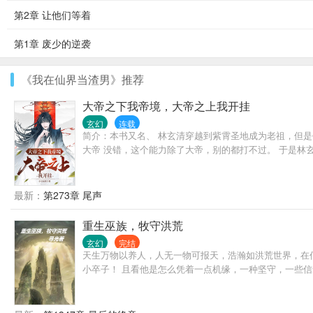
第2章 让他们等着
第1章 废少的逆袭
《我在仙界当渣男》推荐
大帝之下我帝境，大帝之上我开挂
玄幻
连载
简介：本书又名、 林玄清穿越到紫霄圣地成为老祖，但是
大帝 没错，这个能力除了大帝，别的都打不过。 于是林
最新：
第273章 尾声
重生巫族，牧守洪荒
玄幻
完结
天生万物以养人，人无一物可报天，浩瀚如洪荒世界，在
小卒子！ 且看他是怎么凭着一点机缘，一种坚守，一些