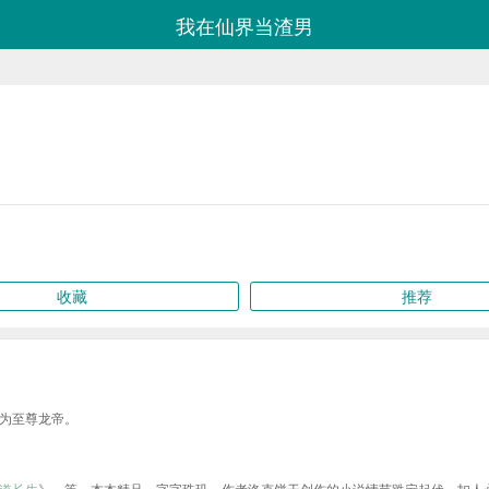
我在仙界当渣男
收藏
推荐
为至尊龙帝。
道长生
》、等，本本精品，字字珠玑，作者洛克饼干创作的小说情节跌宕起伏、扣人