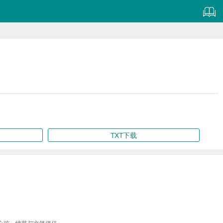
TXT下载
心弦，情节与文笔俱佳。