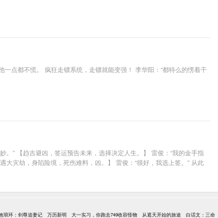
一点都不慌。 疯狂走镖系统，走镖就能变强！ 李华阳：“都特么的愣着干
妙。” 【趋吉避凶，签运预告未来，选择决定人生。】 雷俊：“我的金手指
遇大灾劫，身陷险境，死伤难料，凶。】 雷俊：“很好，我选上签。” 从此
煞琅环：剑尊追妻记
万历新明
大一实习，你跑去749收容怪物
从遮天开始的旅途
白话文：三命