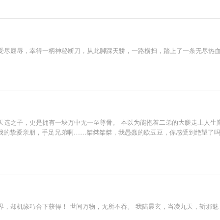
受尽屈辱，幸得一柄神秘断刀，从此脚踩天骄，一路横扫，踏上了一条无尽热
天选之子，更是拥有一块万中无一至尊骨。 本以为能抱着二弟的大腿走上人生巅
是我的挚爱亲朋，手足兄弟啊……桀桀桀桀，我愚蠢的欧豆豆，你感受到绝望了
界，却机缘巧合下获得！ 世间万物，无所不吞。 我陆晨玄，当凌九天，斩邪