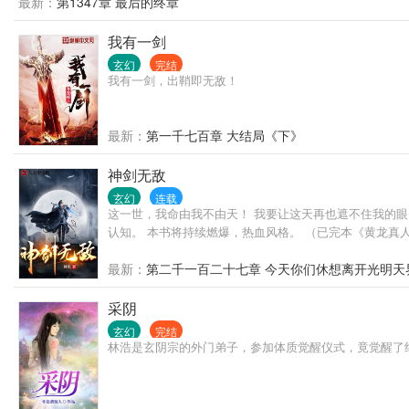
最新：
第1347章 最后的终章
我有一剑
玄幻
完结
我有一剑，出鞘即无敌！
最新：
第一千七百章 大结局《下》
神剑无敌
玄幻
连载
这一世，我命由我不由天！ 我要让这天再也遮不住我的眼
认知。 本书将持续燃爆，热血风格。 （已完本《黄龙
最新：
第二千一百二十七章 今天你们休想离开光明天
采阴
玄幻
完结
林浩是玄阴宗的外门弟子，参加体质觉醒仪式，竟觉醒了