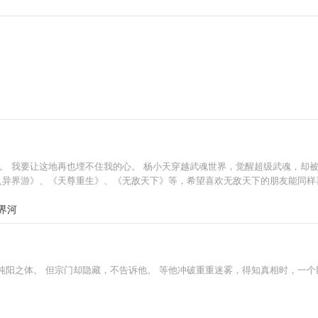
。 我要让这地再也埋不住我的心。 杨小天穿越武魂世界，觉醒超级武魂，却
真人异界游》、《天尊重生》、《无敌天下》等，希望喜欢无敌天下的朋友能同样
界河
纯阳之体。 但宗门却隐藏，不告诉他。 等他冲破重重迷雾，得知真相时，一个