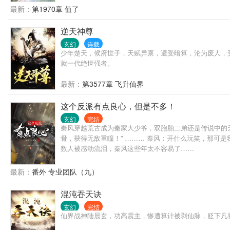
最新：
第1970章 值了
逆天神尊
玄幻
连载
少年楚天，候府世子，天赋异禀，遭受暗算，沦为废人，
就一代绝世强者。
最新：
第3577章 飞升仙界
这个反派有点良心，但是不多！
玄幻
完结
秦风穿越荒古成为秦家大少爷，双胞胎二弟还是传说中的
骨，获得无敌重瞳！” ……… 秦风：开什么玩笑，那可
数人被感动流泪，秦风这些年太不容易了……
最新：
番外 专业团队（九）
混沌吞天诀
玄幻
完结
仙界战神陆晨玄，功高震主，惨遭算计被剥仙脉，贬下凡