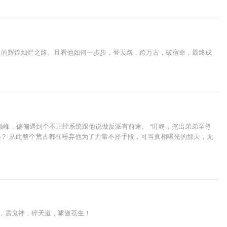
血的辉煌灿烂之路。且看他如何一步步，登天路，跨万古，破宿命，最终成
峰，偏偏遇到个不正经系统跟他说做反派有前途。 “叮咚，挖出弟弟至尊
吗？ 从此整个荒古都在唾弃他为了力量不择手段，可当真相曝光的那天，无
魅，震鬼神，碎天道，啸傲苍生！