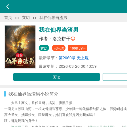
首页
>>
玄幻
>>
我在仙界当渣男
我在仙界当渣男
作者：
洛克饼干
玄幻
已完结
1008 万字
最新章节：
第2060章 无上境
最后更新：2026-03-20 00:43:59
阅读
我在仙界当渣男小说简介
大男主爽文，杀伐果断，搞笑、腹黑手狠。
一滴龙血照破山河，一根龙骨撕裂苍穹。少年陆一鸣凭借着纯阳之体，强势崛起成
高冷圣女、妩媚妖女、狠辣魔女，她们喜欢我是因为我帅吗？
呸，都是馋我的身子！
洛克饼干
是一名出色的小说作者，他的作品包括：《
我在仙界当渣男
》、《
符