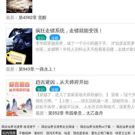
最新：
第4582章 觉醒
疯狂走镖系统，走镖就能变强！
玄幻
连载
李华阳穿越异界，成了一个小小的趟子手。 才知道这世界
啥呢，走镖啊！年轻人别特么天天想着逛花楼，走镖才能
最新：
第943章 一路永上！
趋吉避凶，从天师府开始
玄幻
连载
【穿越了，还入了道家圣地天师府修行。】 雷俊：“这个开
很给力啊。” 【上签：……得五品机缘一道，隐秘而动，无
好处不落空，麻烦不沾身。 人生开启简单模式，淡看旁
最新：
第552章 帝园拳意，太乙蛊丹
-
-
-
我在仙界当渣男 洛克饼干
我在仙界当渣男全文阅读
我在仙界当渣男txt下载
我在仙界当渣
站内强推
不败战神
鬼吹灯
混沌天帝诀
仙逆
我也是皇叔
重生之将门毒后
快穿之云初