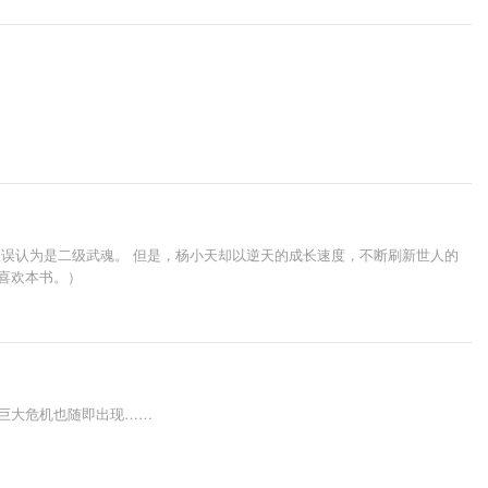
被误认为是二级武魂。 但是，杨小天却以逆天的成长速度，不断刷新世人的
喜欢本书。）
巨大危机也随即出现……