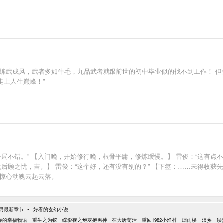
练武成风，武者多如牛毛，九品武者就跟前世的初中毕业似的找不到工作！ 但他
走上人生巅峰！”
局不错。” 【入门晚，开始修行晚，根骨平庸，修炼缓慢。】 雷俊：“这有点不
后顾之忧，吉。】 雷俊：“这个好，还有没有别的？” 【下签：……未得收获先
人惊心动魄云起云落。
-
男最新章节
好看的玄幻小说
你的幸福物语
重生之为蚁
综影视之炮灰抱男神
在大唐苟活
重回1982小渔村
烟雨楼
汉乡
误