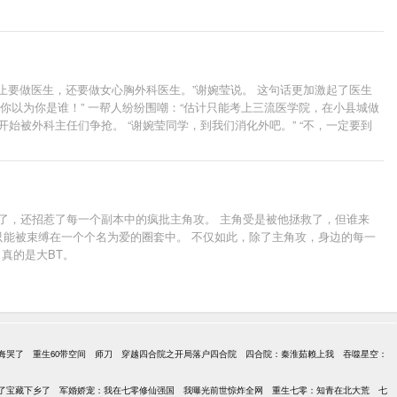
不止要做医生，还要做女心胸外科医生。”谢婉莹说。 这句话更加激起了医生
，你以为你是谁！” 一帮人纷纷围嘲：“估计只能考上三流医学院，在小县城做
始被外科主任们争抢。 “谢婉莹同学，到我们消化外吧。” “不，一定要到
，代表国内心胸外科协会参加国际医学论坛，发表全球第一例微创心脏瓣膜修
师妹。 年轻老总是个美帅哥，天天跑来医院送花要送钻戒。 更别说一堆说
了，还招惹了每一个副本中的疯批主角攻。 主角受是被他拯救了，但谁来
只能被束缚在一个个名为爱的圈套中。 不仅如此，除了主角攻，身边的每一
，真的是大BT。
悔哭了
重生60带空间
师刀
穿越四合院之开局落户四合院
四合院：秦淮茹赖上我
吞噬星空：
了宝藏下乡了
军婚娇宠：我在七零修仙强国
我曝光前世惊炸全网
重生七零：知青在北大荒
七