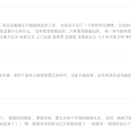
而且还被规定不能随便改变人设。 比如目不识丁一下变得学识渊博。 比如软
真是要什么有什么。 没有更渣更极品的，只有最渣最极品的。 唉！幸亏她有隐
冷暴力丈夫 知青丈夫 上门女婿 愚孝男 恶婆婆 圣母病女儿 七十年代冤大种 
生车祸，来到了缺衣少食物资匮乏的年代，没多久她发现，还没来得及成为她
门。 落魄回到娘家。 要钱没钱，要丈夫有个半残的植物丈夫。 还好，她有万
站起来了！！ “喂，陆晏舟你挡我当亿万首富的路了。” 陆晏舟：“那我给你让