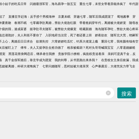
精小姑子的吃瓜日常
闪婚最强军官，海岛易孕一胎五宝
重生七零，末世女带着异能杀疯了
年代甜
陷了
直播玄学赶海：反手捞个男模海神
京夏未眠
穿越七零，随军后我成团宠了
蜀地酱事
穿
仲夏夜吻
春潮不眠
七零藏孕肚离婚，禁欲大佬急红眼
带着爸妈穿年代，离婚被大佬娇宠
随母改
十级的我，速成富婆
挺孕肚寻夫随军，被禁欲大佬爆宠
暗藏新婚
海岛随军孕吐，禁欲大佬心疼坏
陆总请跪好，夫人和崽不要你了
入职地府当法官，死了都还要上班
娇夜欲欢
随军北大荒，绝嗣军
不上心，离婚后日日求合
欲潮失控
六零娇娇吃瓜忙，钓系大佬宠上瘾
重回七零，我有颜有钱有空
灰后被盯上了
傅爷，夫人又挺孕肚去抢功德了
相亲被截胡？死对头哥哥喊我宝宝
八零退婚嫁糙
团宠
黑莲花替身网恋后，继承者任我撩
贵族学院小撩精，疯批权贵追着亲
亲妈可是真千金，反
场
真千金假军婚后，靠玄学成为团宠
我的剑尊，从书里跑出来杀我？
在贵校女主身后捡漏，我成
恶媳被离婚，科研大佬悔疯了
七零闪婚随军，恶村姑被大佬亲哭
心声暴露后，大佬凭实力带飞全
搜索