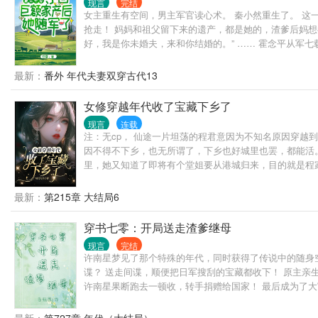
现言
完结
女主重生有空间，男主军官读心术。 秦小然重生了。 这
抢走！ 妈妈和祖父留下来的遗产，都是她的，渣爹后妈想
好，我是你未婚夫，来和你结婚的。” …… 霍念平从军
念平去接未婚妻回家结婚。 霍念平出人意外地答应了。 
席！
最新：
番外 年代夫妻双穿古代13
女修穿越年代收了宝藏下乡了
现言
连载
注：无cp， 仙途一片坦荡的程君意因为不知名原因穿越
因不得不下乡，也无所谓了，下乡也好城里也罢，都能活
里，她又知道了即将有个堂姐要从港城归来，目的就是程
最新：
第215章 大结局6
穿书七零：开局送走渣爹继母
现言
完结
许南星梦见了那个特殊的年代，同时获得了传说中的随身空
谍？ 送走间谍，顺便把日军搜刮的宝藏都收下！ 原主亲
许南星果断跑去一顿收，转手捐赠给国家！ 最后成为了