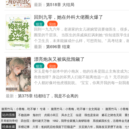
最新：
第518章 大结局
回到九零，她在外科大佬圈火爆了
现言
完结
回到一九九六年，老谢家的女儿谢婉莹说要做医生，很多人
圈里的千层浪。 当医生的亲戚疯狂讽刺她:“你知道医学生
个卫生员，未来能嫁成什么样，可想而知。” 高考结束，
我们泌尿外——” “小儿外科就缺谢婉莹同学这样的女医
最新：
第696章 结束
复术，是女性外科领域名副其实的第一刀！ 至于众人“担
亲的早踏破了老谢家的大门……
漂亮炮灰又被疯批觊觎了
现言
完结
宋玉是每个副本中的小炮灰，他的任务是阻止主角攻成为
救救他呀? 身边的坏男人们能不能离他远一点？ 无尽的
个人都好像对他虎视眈眈。 “宝宝，你离开我的每一刻我都
最新：
第375章 结都结了，我是不会离的
-
-
腹黑竹马：小青梅，吃不够！ 兮浠
腹黑竹马：小青梅，吃不够！全文阅读
腹黑竹马：小青梅，
站内强推
不败战神
鬼吹灯
贞观小闲王
风水之王
仙逆
我也是皇叔
赌石之财色无双
重
开局签到帝经
四合院：垂钓诸天万物
1952，我带全家搬入南锣鼓巷
系统赋我长生，活着终会无
经典收藏
宋檀记事
六零：爸妈死后给我留下巨额遗产
灾后第六年，我靠发豆芽攒下农场
七