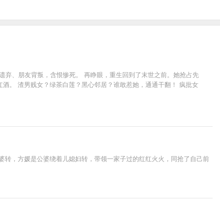
爹遗弃、朋友背叛，含恨惨死。 再睁眼，重生回到了末世之前。她抢占先
酒。 渣男贱女？绿茶白莲？黑心邻居？谁敢惹她，通通干翻！ 疯批女
公婆转，方媛是公婆绕着儿媳妇转，带领一家子过的红红火火，同抢了自己前