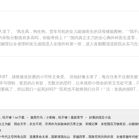
笑了。 “凤生凤，狗生狗。货车司机的女儿能做医生的话母猪能爬树。” “我
的录取分数线有多高吗，你能考得上？” “国内真正主刀的女心胸外科医生是零
谢婉莹以全省理科状元成绩进入全国外科第一班，进入首都圈顶流医院从实习生开
生。” 亲戚圈朋友圈：…… 此时谢婉莹独立完成全国最小年纪法洛四联症手术
忧”的她的婚嫁问题： 海归派师兄是首都圈里的抢手单身汉，把qq头像换成了谢
大BT，拯救被攻折磨的小可怜主角受。 但他好像太笨了，每次任务不仅都失败
掠夺与强制，窒息的占有欲，无数次的恐吓，让本就胆小惜命的宋玉无处可逃，
要疯了，所以我们一起死好吗?” “至死也不能将我们分开！” 注：攻真的很BT
-
-
吃不够！txt下载
腹黑竹马：小青梅，吃不够！最新章节
好看的现言小说
生之为蚁
我在天牢，长生不死
开局作为实验体的万界之旅
宋檀记事
末世囤百万物资后，白眼狼
敌
十年代之空间有点田
直播算命太准，国家请我出山
穿越四零，我靠空间兴风作浪
女修穿越年代收