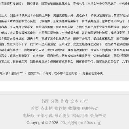
她直接摆烂发疯啦！
搬空婆家！随军被骗婚嫁你死对头
穿书七零：末世女神带空间玩疯了
年代作
宠上天
我是薄情钓系姐！你别吻上来啊
男朋友都是人外，怎么办？
娇软妹宝随军后，禁欲军官沦
逼换亲？娇娇撩的军官心尖颤
七零替嫁，全家供她暴富赢麻了
和情敌共感后，傲娇竹马火葬场了
请和离，夫人她是顶级恶女
全家逼我抵债？我送全家入狱
万物可交易？真千金掌生死断祸福
婴语
傅总，夫人又去摆摊算命啦
六零香江摆地摊，全港喊我大佬
娇娇女医挺孕肚随军，被糙汉宠哭
姐？变普女照样虐她
消失十年，我成了三个反派的亲妈
娇娇下乡吃瓜，极品全家被戳穿
三年新婚
离婚，禁欲大佬不干了
我们本不是天生注定
五年冷淡，沈太太她选择去父留子
漂亮娇气包穿成炮
移动小卖部当榜一
血族娇娇万人迷，兽校F7狠狠亲
我在万界捡破烂
大佬凶！娇妻俏！随军西南被
当恶女，逼疯全家爽翻了
京港溺吻
网恋掉马，恶女被禁欲大佬排队亲
切换动物视角，重回犯罪现
假冒女友，夜夜被亲哭
我是恶毒后妈？但闺蜜穿成我养女
闺蜜齐穿年代，随军后认错老公了
八零
-
-
吃不够！最新章节
腹黑竹马：小青梅，吃不够！全文阅读
好看的现言小说
书库
分类
作者
全本
排行
首页
点击榜
推荐榜
收藏榜
临时书架
电脑版
全部小说
最近更新
网站地图
会员书架
Copyright © 2026
20小说网 (m.20xs.org)