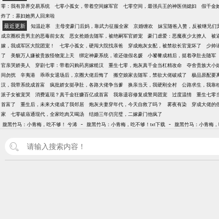
零：我有异界交易系统
七零小孤女，带着空间嫁军官
七零空间，最强兵王的神医俏媳妇
假千金
炸了：寡妇她男人回来啦
最近更新
知温赴寒
主母变豪门后妈，靠武力征服全家
京婚缠欢
妹宝随爸入赘，反被继兄们
成京圈权贵男主的恶毒前女友
恶女抢婚去随军，被绝嗣军官娇宠
豪门虐爱：恶魔夜少太撩人
被
嫁，我成军区大院团宠！
七零小孤女，硬闯大院找亲爸
穿成炮灰女配，被禁欲长官宠坏了
少帅
了
美貌万人嫌被贵族怪物宠上天
绑定神豪系统，谁还做假名媛
小饕餮成精后，挺着孕肚去随军
官亲哭娇美人
穿剧七零：带着闪购药房嫁糙汉
重生七零，炮灰真千金当杠精改命
夺舍贵族大小
间勿扰
辛夷港
乖乖女退场后，京圈大佬后悔了
搬空娘家去随军，禁欲大佬破戒了
极品原配要
汉，我带系统成首富
疯批娇女挺孕肚，各路大佬争当爹
换亲当天，我硬刚全村
公路求生，我靠
派子女被宠哭
消费返现？真千金狂赚百亿成首富
我靠遗容修复成警局团宠
过度温情
重生七零
首富了
重生后，未来大佬成了我邻居
炮灰夫妻穿年代，今天自救了吗？
雾夜有染
穿成大佬的
家
七零破庙通现代，全家吃肉又喝汤
结婚三年仍完璧，二嫁豪门他疯了
-
-
腹黑竹马：小青梅，吃不够！ 兮浠
腹黑竹马：小青梅，吃不够！txt下载
腹黑竹马：小青梅，