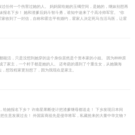
放过任何一个伤害过她的人。 妈妈留给她的玉镯空间，是她的，继妹别想再
报名下乡！ 她和渣爹后妈斗智斗勇，谁知中途来了个高冷帅军官。 “你
天霍家收到了一封信，自称和霍念平有婚约，霍家人决定死马当活马医，让霍
法，直到遇见他未曾谋面的未婚妻。 真香定律可能会迟到，但永远都不会缺
哪都能活，只是没想到她穿的这个身份居然是个资本家的小姐。 因为种种原
成了家主，一个村子都是她的人。 还奇葩的遇到了个重生女，从她脑海
去，想毁程家更别想了，因为我现在是家主。
，给她报名下乡？ 许南星果断使计把渣爹继母都送走！ 下乡发现日本间
台把生意发展过去！ 外国富商祖先是侵华将军，私藏抢来的大量中华文物？