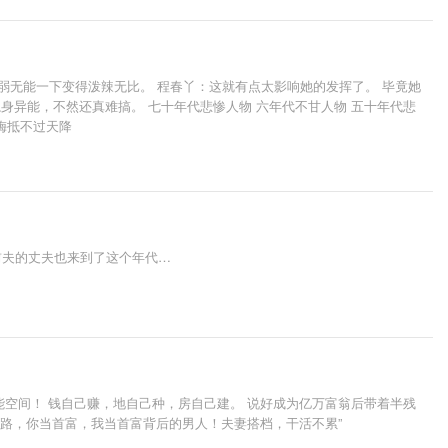
弱无能一下变得泼辣无比。 程春丫：这就有点太影响她的发挥了。 毕竟她
身异能，不然还真难搞。 七十年代悲惨人物 六年代不甘人物 五十年代悲
青梅抵不过天降
前夫的丈夫也来到了这个年代…
能空间！ 钱自己赚，地自己种，房自己建。 说好成为亿万富翁后带着半残
个路，你当首富，我当首富背后的男人！夫妻搭档，干活不累”