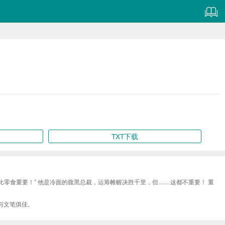
TXT下载
你比零食重要！” 他是冷面的腹黑总裁，运筹帷幄决胜千里，但……这都不重要！ 重
与文笔俱佳。