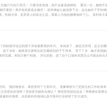
一次她只为自己而活！ 只要没有道德，就不会被道德绑架。 重活一次，她绝不
都不要想！离开前把家底全搬空！ 前世继妹让她顶替下乡，这次她先下手给继妹
七载，性格冷漠，是草原上的高冷之花，霍家人为他的婚事操碎了心。 直到有
他不结婚是因为他有读心异能，知道的越多就对人心越绝望。 他没有结婚的想
到了妈妈曾经说过的那个买啥都要票的年代。 来就来了，她也无所谓，反正在
。 临下乡前，她将原主家附近的宝藏收刮的干干净净。 等下了乡，她才发现她
家的宝藏，和毁灭整个程家。 开玩笑勒，进了自个口袋的东西怎么可能会给出
间。 囤好物资后，果然穿到了七零年代。 渣爹继母为了把原主的工作给弟弟
生父亲是知名港商？堂姐冒充她前去相认？ 果然把堂姐也送走！再顺便在港澳
大富豪的许南星，在高新科技领域以及中医药行业获得了巨大成功。