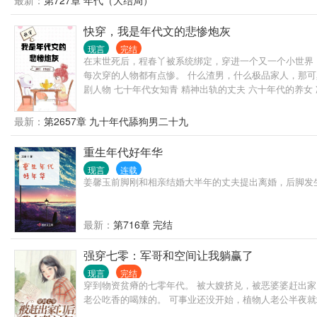
最新：
第727章 年代（大结局）
快穿，我是年代文的悲惨炮灰
现言
完结
在末世死后，程春丫被系统绑定，穿进一个又一个小世界，
每次穿的人物都有点惨。 什么渣男，什么极品家人，那可
剧人物 七十年代女知青 精神出轨的丈夫 六十年代的养女 
最新：
第2657章 九十年代舔狗男二十九
重生年代好年华
现言
连载
姜馨玉前脚刚和相亲结婚大半年的丈夫提出离婚，后脚发
最新：
第716章 完结
强穿七零：军哥和空间让我躺赢了
现言
完结
穿到物资贫瘠的七零年代。 被大嫂挤兑，被恶婆婆赶出家
老公吃香的喝辣的。 可事业还没开始，植物人老公半夜就