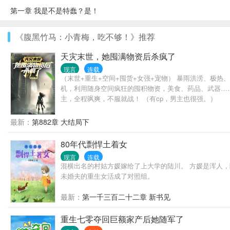
第一章 我是不是特蠢？是！
《腹黑竹马：小青梅，吃不够！》推荐
天灾末世，她囤满物资后杀疯了
现言
连载
（末世+重生+空间+囤货+女强+宠物） 暴雨洪涝、极
机，利用随身空间疯狂的囤积物资，美食、药品、武器…
主，全程飒爽，不服就战！ （有cp，男主也很强。）
最新：
第882章 大结局下
80年代剽悍土着女
现言
连载
混横出名的村姑方媛嫁给了上大学的陆川。 方媛是浑人
未婚夫的重生女活成了对照组。
最新：
第一千三百二十二章 新书见
重生七零夺回巨额家产后她随军了