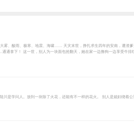
热、大雾、酸雨、极寒、地震、海啸…… 天灾末世，挣扎求生四年的安南，遭渣
…通通拿下！ 这一世，别人为一块面包抢翻天，她在家一边撸狗一边享受牛排红
，陆川是学问人。放到一块除了火花，还能有不一样的花火。 别人是媳妇绕着