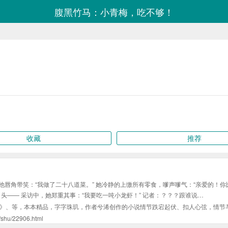
腹黑竹马：小青梅，吃不够！
收藏
推荐
。 他唇角带笑：“我做了二十八道菜。” 她冷静的上缴所有零食，嗲声嗲气：“亲爱的！
头—— 采访中，她郑重其事：“我要吃一吨小龙虾！” 记者：？？？跟谁说…
》、等，本本精品，字字珠玑，作者兮浠创作的小说情节跌宕起伏、扣人心弦，情节
/22906.html