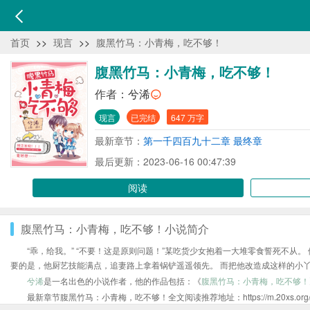
首页
>>
现言
>>
腹黑竹马：小青梅，吃不够！
腹黑竹马：小青梅，吃不够！
作者：
兮浠
现言
已完结
647 万字
最新章节：
第一千四百九十二章 最终章
最后更新：2023-06-16 00:47:39
阅读
腹黑竹马：小青梅，吃不够！小说简介
“乖，给我。” “不要！这是原则问题！”某吃货少女抱着一大堆零食誓死不从
要的是，他厨艺技能满点，追妻路上拿着锅铲遥遥领先。 而把他改造成这样的小丫
兮浠
是一名出色的小说作者，他的作品包括：《
腹黑竹马：小青梅，吃不够！
最新章节腹黑竹马：小青梅，吃不够！全文阅读推荐地址：https://m.20xs.org/shu