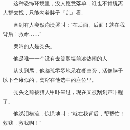
这种恐怖环境里，没人愿意落单，谁也不肯脱离
人群去找，只能勾着脖子『乱』看。
直到有人突然崩溃哭叫：“在后面、后面！就在我
背后！救命……”
哭叫的人是秃头。
他是唯一一个没有去答题墙前凑热闹的人。
从头到尾，他都孤零零地呆在餐桌旁，活像脖子
以下全瘫似的，窝缩在他选中的座位里。
秃头之前被猎人甲吓晕过，现在又被刮划声吓醒
了。
他涕泪横流，惊慌地叫：“就在我背后，帮帮忙！
救我，救我啊！”