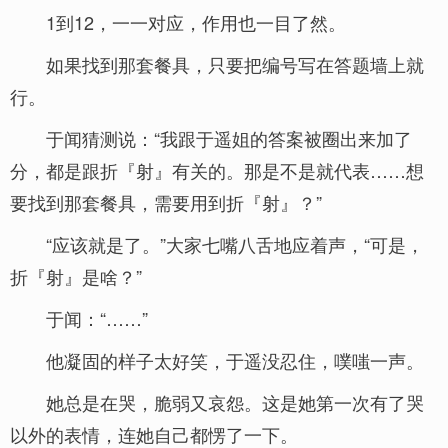
1到12，一一对应，作用也一目了然。
如果找到那套餐具，只要把编号写在答题墙上就
行。
于闻猜测说：“我跟于遥姐的答案被圈出来加了
分，都是跟折『射』有关的。那是不是就代表……想
要找到那套餐具，需要用到折『射』？”
“应该就是了。”大家七嘴八舌地应着声，“可是，
折『射』是啥？”
于闻：“……”
他凝固的样子太好笑，于遥没忍住，噗嗤一声。
她总是在哭，脆弱又哀怨。这是她第一次有了哭
以外的表情，连她自己都愣了一下。