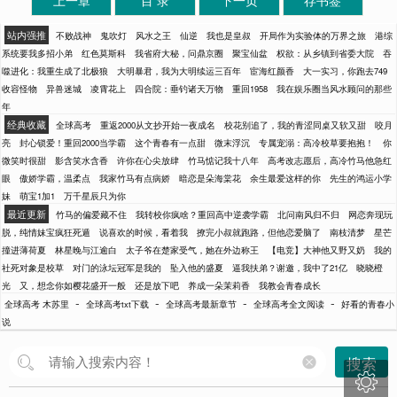
上一章
目 录
下一页
存书签
站内强推
不败战神
鬼吹灯
风水之王
仙逆
我也是皇叔
开局作为实验体的万界之旅
港综
系统要我多招小弟
红色莫斯科
我省府大秘，问鼎京圈
聚宝仙盆
权欲：从乡镇到省委大院
吞
噬进化：我重生成了北极狼
大明暴君，我为大明续运三百年
宦海红颜香
大一实习，你跑去749
收容怪物
异兽迷城
凌霄花上
四合院：垂钓诸天万物
重回1958
我在娱乐圈当风水顾问的那些
年
经典收藏
全球高考
重返2000从文抄开始一夜成名
校花别追了，我的青涩同桌又软又甜
咬月
亮
封心锁爱！重回2000当学霸
这个青春有一点甜
微末浮沉
专属宠溺：高冷校草要抱抱！
你
微笑时很甜
影含笑水含香
许你在心尖放肆
竹马惦记我十八年
高考改志愿后，高冷竹马他急红
眼
傲娇学霸，温柔点
我家竹马有点病娇
暗恋是朵海棠花
余生最爱这样的你
先生的鸿运小学
妹
萌宝1加1
万千星辰只为你
最近更新
竹马的偏爱藏不住
我转校你疯啥？重回高中逆袭学霸
北问南风归不归
网恋奔现玩
脱，纯情妹宝疯狂死遁
说喜欢的时候，看着我
撩完小叔就跑路，但他恋爱脑了
南枝清梦
星芒
撞进薄荷夏
林星晚与江逾白
太子爷在楚家受气，她在外边称王
【电竞】大神他又野又奶
我的
社死对象是校草
对门的泳坛冠军是我的
坠入他的盛夏
逼我扶弟？谢邀，我中了21亿
晓晓橙
光
又，想念你如樱花盛开一般
还是放下吧
养成一朵茉莉香
我教会青春成长
-
-
-
-
全球高考 木苏里
全球高考txt下载
全球高考最新章节
全球高考全文阅读
好看的青春小
说
搜索
