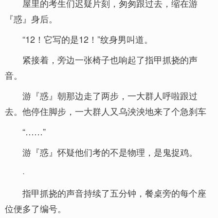
屋里的考生们迟疑片刻，匆匆跟过去，缩在游
『惑』身后。
“12！它写的是12！”纹身男叫道。
紧接着，旁边一张椅子也响起了指甲抓挠的声
音。
游『惑』朝那边走了两步，一大群人呼啦跟过
去。他停住脚步，一大群人又乌泱泱地来了个急刹车
“……”
游『惑』怀疑他们考的不是物理，是鬼捉鸡。
·
指甲抓挠的声音持续了五分钟，餐桌旁的每个座
位便多了编号。