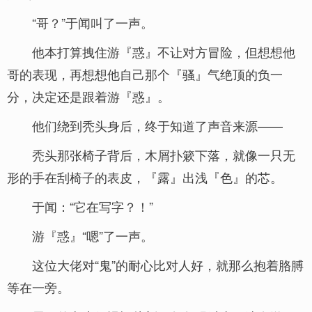
“哥？”于闻叫了一声。
他本打算拽住游『惑』不让对方冒险，但想想他
哥的表现，再想想他自己那个『骚』气绝顶的负一
分，决定还是跟着游『惑』。
他们绕到秃头身后，终于知道了声音来源——
秃头那张椅子背后，木屑扑簌下落，就像一只无
形的手在刮椅子的表皮，『露』出浅『色』的芯。
于闻：“它在写字？！”
游『惑』“嗯”了一声。
这位大佬对“鬼”的耐心比对人好，就那么抱着胳膊
等在一旁。