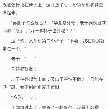
没被强行摁在椅子上，这才放了心，纷纷拿起餐具查
看起来。
“你胆子怎么这么大！”毕竟是外甥，老于匆匆过来
问游『惑』，“万一拿杯子也算呢？！”
游『惑』又拿起第二个杯子：“不会，我在厨房就
拿过一个。”
老于：“……”
你还挺骄傲？
老于被外甥气出血，又出于害怕不敢训，只能在
游『惑』看不到的角度干瞪眼。
“爸你让一让。”
于闻越过老于，去够了一柄银勺。没看出名堂，