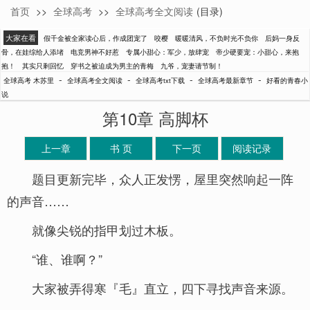
首页
>>
全球高考
>>
全球高考全文阅读
(目录)
木苏里
大家在看
假千金被全家读心后，作成团宠了
咬樱
暖暖清风，不负时光不负你
后妈一身反
骨，在娃综给人添堵
电竞男神不好惹
专属小甜心：军少，放肆宠
帝少硬要宠：小甜心，来抱
抱！
其实只剩回忆
穿书之被迫成为男主的青梅
九爷，宠妻请节制！
-
-
-
-
全球高考 木苏里
全球高考全文阅读
全球高考txt下载
全球高考最新章节
好看的青春小
说
第10章 高脚杯
上一章
书 页
下一页
阅读记录
题目更新完毕，众人正发愣，屋里突然响起一阵
的声音……
就像尖锐的指甲划过木板。
“谁、谁啊？”
大家被弄得寒『毛』直立，四下寻找声音来源。