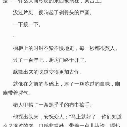
是……什么大而冷硬的东西被搁在了案台上。
没过片刻，便响起了剁骨头的声音。
一下接一下。
·
橱柜上的时钟不紧不慢地走，每一秒都很熬人。
过了一百年吧，厨房门终于开了。
飘散出来的味道变得更加古怪。
就像在之前的基础上，添了一丝冻过的血味，幽
幽带着腥气。
猎人甲捞了一条黑乎乎的布巾擦手。
他探出头来，安抚众人：“马上就好了，你们知道
么？冻过的肉，口感非常妙，带着一点儿冰渣，嚼起