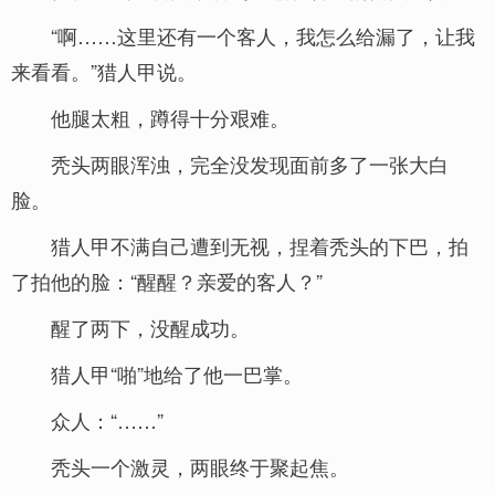
“啊……这里还有一个客人，我怎么给漏了，让我
来看看。”猎人甲说。
他腿太粗，蹲得十分艰难。
秃头两眼浑浊，完全没发现面前多了一张大白
脸。
猎人甲不满自己遭到无视，捏着秃头的下巴，拍
了拍他的脸：“醒醒？亲爱的客人？”
醒了两下，没醒成功。
猎人甲“啪”地给了他一巴掌。
众人：“……”
秃头一个激灵，两眼终于聚起焦。