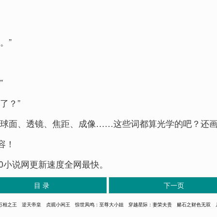
。”
”
了？”
、球面、透镜、焦距、成像……这些词都算光学的吧？还画
容！
考20小说网更新速度全网最快。
目 录
下一页
万相之王
逆天帝皇
贞观小闲王
惊世凤鸣：至尊大小姐
穿越星际：妻荣夫贵
赌石之财色无双