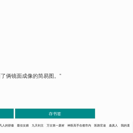
了俩镜面成像的简易图。”
存书签
凡人的骄傲
最佳女婿
九天剑主
万古第一废材
神医高手在都市内
医路官途
蛊真人
我的谍