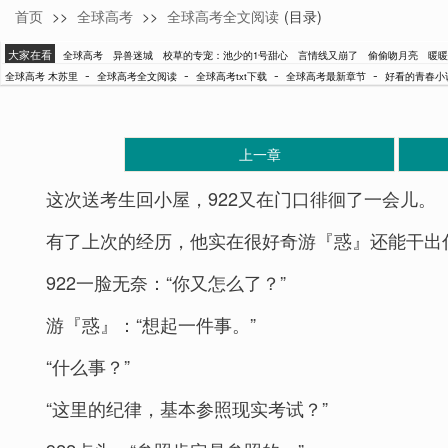
首页
>>
全球高考
>>
全球高考全文阅读
(目录)
木苏里
大家在看
全球高考
异兽迷城
校草的专宠：池少的1号甜心
言情线又崩了
偷偷吻月亮
暖暖
-
-
-
-
全球高考 木苏里
全球高考全文阅读
全球高考txt下载
全球高考最新章节
好看的青春小
上一章
这次送考生回小屋，922又在门口徘徊了一会儿。
有了上次的经历，他实在很好奇游『惑』还能干出
922一脸无奈：“你又怎么了？”
游『惑』：“想起一件事。”
“什么事？”
“这里的纪律，基本参照现实考试？”