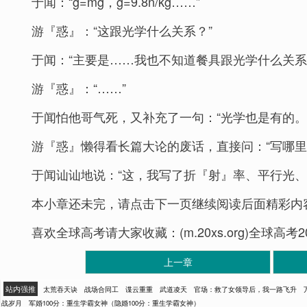
于闻：“g=mg，g=9.8n/kg……”
游『惑』：“这跟光学什么关系？”
于闻：“主要是……我也不知道餐具跟光学什么关系
游『惑』：“……”
于闻怕他哥气死，又补充了一句：“光学也是有的。
游『惑』懒得看长篇大论的废话，直接问：“写哪里
于闻讪讪地说：“这，我写了折『射』率、平行光
本小章还未完，请点击下一页继续阅读后面精彩内
喜欢全球高考请大家收藏：(m.20xs.org)全球高
上一章
站内强推
太荒吞天诀
战场合同工
谍云重重
武道凌天
官场：救了女领导后，我一路飞升
战岁月
军婚100分：重生学霸女神（隐婚100分：重生学霸女神）