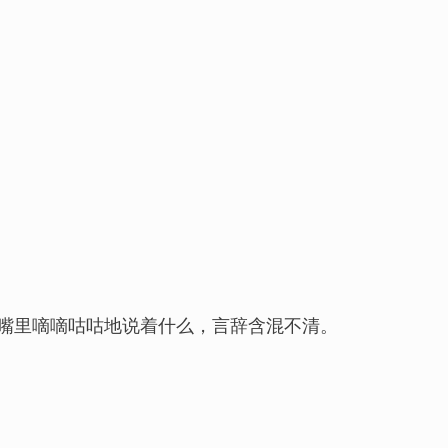
嘴里嘀嘀咕咕地说着什么，言辞含混不清。