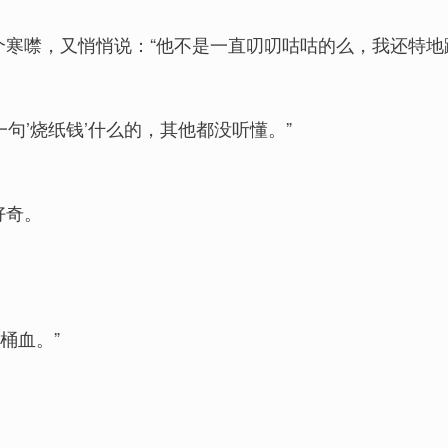
个寒噤，又悄悄说：“他不是一直叨叨咕咕的么，我还特地
一句’烧纸钱’什么的，其他都没听懂。”
好奇。
桶血。”