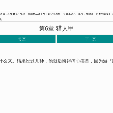
清风，不负时光不负你
腹黑竹马欺上身：吃定小青梅
专属小甜心：军少，放肆宠
恶魔的牢笼II
说
第6章 猎人甲
书 页
下一页
什么来。结果没过几秒，他就后悔得痛心疾首，因为游『