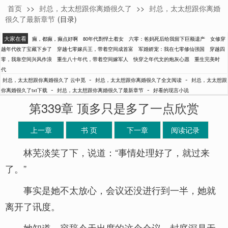
首页
>>
封总，太太想跟你离婚很久了
>>
封总，太太想跟你离婚
云中觅
很久了最新章节
(目录)
大家在看
癫，都癫，癫点好啊
80年代剽悍土着女
六零：爸妈死后给我留下巨额遗产
女修穿
越年代收了宝藏下乡了
穿越七零嫁兵王，带着空间成首富
军婚娇宠：我在七零修仙强国
穿越四
零，我靠空间兴风作浪
重生八十年代，带着空间嫁军人
快穿之年代文的炮灰心愿
重生完美时
代
-
-
封总，太太想跟你离婚很久了 云中觅
封总，太太想跟你离婚很久了全文阅读
封总，太太想跟
-
-
你离婚很久了txt下载
封总，太太想跟你离婚很久了最新章节
好看的现言小说
第339章 顶多只是多了一点欣赏
上一章
书 页
下一章
阅读记录
林芜淡笑了下，说道：“事情处理好了，就过来
了。”
事实是她不太放心，会议还没进行到一半，她就
离开了讯度。
她知道，容辞今天出席的这个会议，封庭深是无