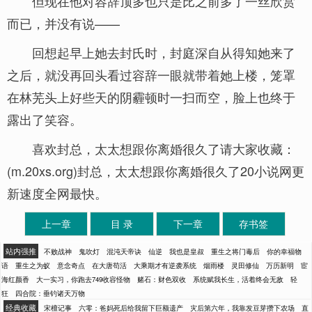
但现在他对容辞顶多也只是比之前多了一丝欣赏
而已，并没有说——
回想起早上她去封氏时，封庭深自从得知她来了
之后，就没再回头看过容辞一眼就带着她上楼，笼罩
在林芜头上好些天的阴霾顿时一扫而空，脸上也终于
露出了笑容。
喜欢封总，太太想跟你离婚很久了请大家收藏：
(m.20xs.org)封总，太太想跟你离婚很久了20小说网更
新速度全网最快。
上一章
目 录
下一章
存书签
站内强推
不败战神
鬼吹灯
混沌天帝诀
仙逆
我也是皇叔
重生之将门毒后
你的幸福物
语
重生之为蚁
意念奇点
在大唐苟活
大乘期才有逆袭系统
烟雨楼
灵田修仙
万历新明
宦
海红颜香
大一实习，你跑去749收容怪物
赌石：财色双收
系统赋我长生，活着终会无敌
轻
狂
四合院：垂钓诸天万物
经典收藏
宋檀记事
六零：爸妈死后给我留下巨额遗产
灾后第六年，我靠发豆芽攒下农场
直