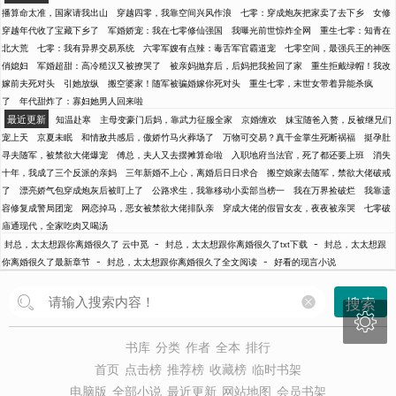
播算命太准，国家请我出山
穿越四零，我靠空间兴风作浪
七零：穿成炮灰把家卖了去下乡
女修
穿越年代收了宝藏下乡了
军婚娇宠：我在七零修仙强国
我曝光前世惊炸全网
重生七零：知青在
北大荒
七零：我有异界交易系统
六零军嫂有点辣：毒舌军官霸道宠
七零空间，最强兵王的神医
俏媳妇
军婚超甜：高冷糙汉又被撩哭了
被亲妈抛弃后，后妈把我捡回了家
重生拒戴绿帽！我改
嫁前夫死对头
引她放纵
搬空婆家！随军被骗婚嫁你死对头
重生七零，末世女带着异能杀疯
了
年代甜炸了：寡妇她男人回来啦
最近更新
知温赴寒
主母变豪门后妈，靠武力征服全家
京婚缠欢
妹宝随爸入赘，反被继兄们
宠上天
京夏未眠
和情敌共感后，傲娇竹马火葬场了
万物可交易？真千金掌生死断祸福
挺孕肚
寻夫随军，被禁欲大佬爆宠
傅总，夫人又去摆摊算命啦
入职地府当法官，死了都还要上班
消失
十年，我成了三个反派的亲妈
三年新婚不上心，离婚后日日求合
搬空娘家去随军，禁欲大佬破戒
了
漂亮娇气包穿成炮灰后被盯上了
公路求生，我靠移动小卖部当榜一
我在万界捡破烂
我靠遗
容修复成警局团宠
网恋掉马，恶女被禁欲大佬排队亲
穿成大佬的假冒女友，夜夜被亲哭
七零破
庙通现代，全家吃肉又喝汤
-
-
封总，太太想跟你离婚很久了 云中觅
封总，太太想跟你离婚很久了txt下载
封总，太太想跟
-
-
你离婚很久了最新章节
封总，太太想跟你离婚很久了全文阅读
好看的现言小说
搜索

书库
分类
作者
全本
排行
首页
点击榜
推荐榜
收藏榜
临时书架
电脑版
全部小说
最近更新
网站地图
会员书架