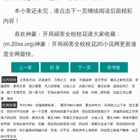
本小章还未完，请点击下一页继续阅读后面精彩
内容！
喜欢神豪：开局祸害全校校花请大家收藏：
(m.20xs.org)神豪：开局祸害全校校花20小说网更新速
度全网最快。
上一章
目 录
下一页
存书签
站内强推
太荒吞天诀
武道凌天
万相之王
龙族
不败战神
逆天帝皇
赌石之财色无双
穿
越星际：妻荣夫贵
谍云重重
凡人的骄傲
仕途人生
贞观小闲王
最佳女婿
战场合同工
官
场：救了女领导后，我一路飞升
官场从秘书开始
仙逆
灵墟，剑棺，瞎剑客
抗战之关山重
重
诡舍
经典收藏
年代1960：穿越南锣鼓巷，
重回1982小渔村
重生60年代，开局就上山下乡
院士重
生：回到1975当知青
你一个交警，抢刑侦的案子合适吗
四合院里的悠哉日子
穿越四合院之开局
落户四合院
四合院：最强主角
重生1960，带着亿万食品仓库
仕途人生
重生1989：缔造华夏科
技帝国
官场从秘书开始
官媛
我在四合院里有小院
四合院：我要扛起这个家
四合院的钓鱼
佬
四合院：你们越激动我越兴奋
官场：分手后，我转身考上省组部
四合院之破落户翻身
仙王
的日常生活