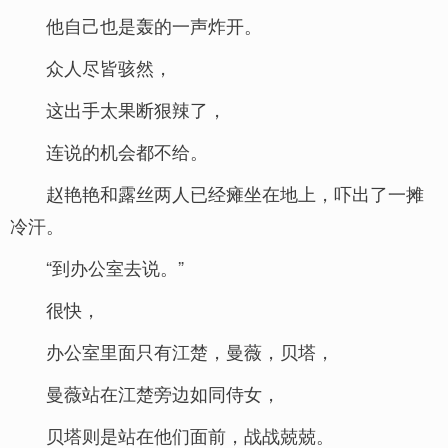
他自己也是轰的一声炸开。
众人尽皆骇然，
这出手太果断狠辣了，
连说的机会都不给。
赵艳艳和露丝两人已经瘫坐在地上，吓出了一摊
冷汗。
“到办公室去说。”
很快，
办公室里面只有江楚，曼薇，贝塔，
曼薇站在江楚旁边如同侍女，
贝塔则是站在他们面前，战战兢兢。