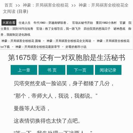
首页
>>
神豪：开局祸害全校校花
>>
神豪：开局祸害全校校花全
圆臻
文阅读
(目录)
大家在看
仕途人生
年代1960：穿越南锣鼓巷，
官场从秘书开始
重回1982小渔村
官媛
院
士重生：回到1975当知青
官场：救了女领导后，我一路飞升
四合院里的悠哉日子
诸神愚戏
御
兽，我能制定进化路线
-
-
神豪：开局祸害全校校花 圆臻
神豪：开局祸害全校校花全文阅读
神豪：开局祸害全校校花
-
-
txt下载
神豪：开局祸害全校校花最新章节
好看的都市小说
第1675章 还有一对双胞胎是生活秘书
上一章
书 页
下一页
阅读记录
贝塔突然变成一脸谄笑，身子都矮了几分，
“那个，帝师大人，我说，我都说。”
曼薇等人无语，
这表情切换得也太快了点吧。
“等一下，我先处理一下这两人。”