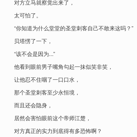
对方立马就察觉出来了，
太可怕了。
“你知道为什么堂堂的圣堂刺客自己不敢来这吗？”
贝塔愣了一下，
“该不会是因为...”
他看到眼前男子嘴角勾起一抹似笑非笑，
让他忍不住咽了一口口水，
那个圣堂刺客至少永恒境，
而且还会隐身，
居然会害怕眼前这个帝师江楚，
对方真正的实力到底得有多恐怖啊？