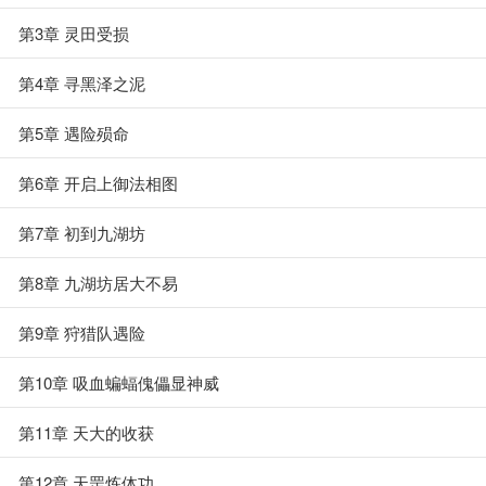
第3章 灵田受损
第4章 寻黑泽之泥
第5章 遇险殒命
第6章 开启上御法相图
第7章 初到九湖坊
第8章 九湖坊居大不易
第9章 狩猎队遇险
第10章 吸血蝙蝠傀儡显神威
第11章 天大的收获
第12章 天罡炼体功