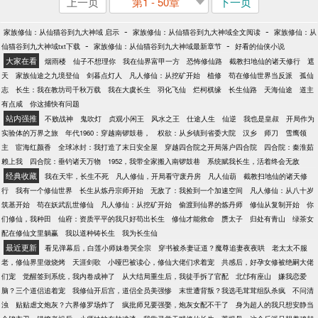
上一页
第1 - 50章
下一页
-
-
家族修仙：从仙猫谷到九大神域 启示
家族修仙：从仙猫谷到九大神域全文阅读
家族修仙：从
-
-
仙猫谷到九大神域txt下载
家族修仙：从仙猫谷到九大神域最新章节
好看的仙侠小说
大家在看
烟雨楼
仙子不想理你
我在仙界富甲一方
恐怖修仙路
截教扫地仙的诸天修行
遮
天
家族仙途之九境登仙
剑暮点灯人
凡人修仙：从挖矿开始
植修
苟在修仙世界当反派
孤仙
志
长生：我在教坊司千秋万载
我在大虞长生
羽化飞仙
烂柯棋缘
长生仙路
天海仙途
道主
有点咸
你这捕快有问题
站内强推
不败战神
鬼吹灯
贞观小闲王
风水之王
仕途人生
仙逆
我也是皇叔
开局作为
实验体的万界之旅
年代1960：穿越南锣鼓巷，
权欲：从乡镇到省委大院
汉乡
师刀
雪鹰领
主
宦海红颜香
全球冰封：我打造了末日安全屋
穿越四合院之开局落户四合院
四合院：秦淮茹
赖上我
四合院：垂钓诸天万物
1952，我带全家搬入南锣鼓巷
系统赋我长生，活着终会无敌
经典收藏
我在天牢，长生不死
凡人修仙，开局看守废丹房
凡人仙葫
截教扫地仙的诸天修
行
我有一个修仙世界
长生从炼丹宗师开始
无敌了：我捡到一个加速空间
凡人修仙：从八十岁
筑基开始
苟在妖武乱世修仙
凡人修仙：从挖矿开始
偷渡到仙界的炼丹师
修仙从复制开始
你
们修仙，我种田
仙府：资质平平的我只好苟出长生
修仙才能救命
赝太子
归处有青山
绿茶女
配在修仙文里躺赢
我以道种铸长生
我为长生仙
最近更新
看见弹幕后，白莲小师妹卷哭全宗
穿书被杀妻证道？魔尊追妻夜夜哄
老太太不服
老，修仙界里做烧烤
天涯剑歌
小哑巴被读心，修仙大佬们求着宠
共感后，好孕女修被绝嗣大佬
们宠
觉醒签到系统，我内卷成神了
从大结局重生后，我徒手拆了官配
北邙有座山
嫌我恋爱
脑？三个道侣追着宠
我修仙开后宫，道侣全员美强惨
末世遭背叛？我选毛茸茸组队杀疯
不问清
浊
贴贴虐文炮灰？六界修罗场炸了
疯批师兄要强娶，炮灰女配不干了
身为超人的我只想安静当