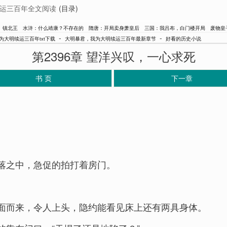
运三百年全文阅读
(目录)
镇北王
水浒：什么靖康？不存在的
隋唐：开局卖身萧皇后
三国：我吕布，白门楼开局
废物皇
-
-
为大明续运三百年txt下载
大明暴君，我为大明续运三百年最新章节
好看的历史小说
第2396章 望洋兴叹，一心求死
书 页
下一章
落之中，急促的拍打着房门。
面而来，令人上头，隐约能看见床上还有两具身体。