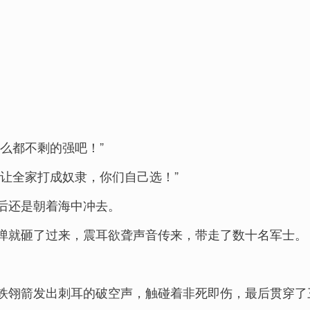
么都不剩的强吧！”
让全家打成奴隶，你们自己选！”
后还是朝着海中冲去。
弹就砸了过来，震耳欲聋声音传来，带走了数十名军士。
铁翎箭发出刺耳的破空声，触碰着非死即伤，最后贯穿了