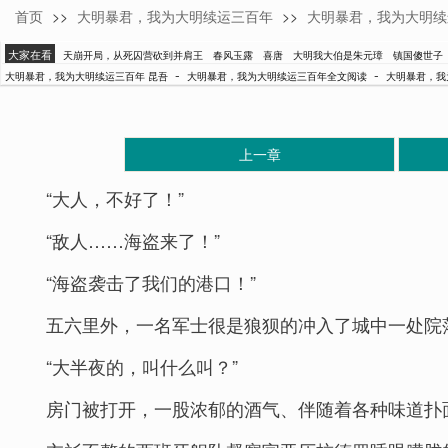
首页
>>
大明暴君，我为大明续运三百年
>>
大明暴君，我为大明续
昆吾
大家在看
天崩开局，从死囚营砍到并肩王
春风玉露
喜唐
大明我大伯是朱元璋
镇国傻世子
-
-
大明暴君，我为大明续运三百年 昆吾
大明暴君，我为大明续运三百年全文阅读
大明暴君，我
上一章
“大人，不好了！”
“敌人……海盗来了！”
“海盗袭击了我们的港口！”
五六里外，一名军士很是狼狈的冲入了城中一处院
“大半夜的，叫什么叫？”
房门被打开，一股浓郁的酒气、伴随着各种味道扑