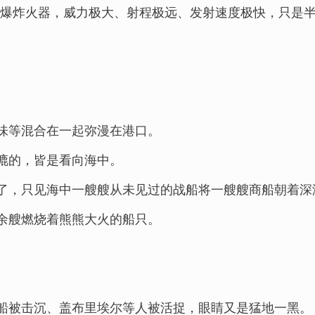
程爆炸火器，威力极大、射程极远、发射速度极快，只是半
味等混合在一起弥漫在港口。
漉的，皆是看向海中。
了，只见海中一艘艘从未见过的战船将一艘艘商船朝着深
余艘燃烧着熊熊大火的船只。
船被击沉、盖布里埃尔等人被活捉，眼睛又是猛地一黑。