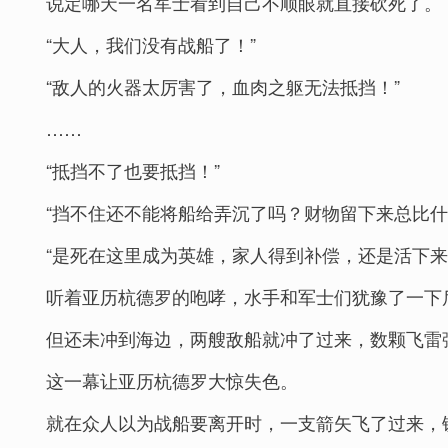
说定哪天一名军士看到自己不顺眼就直接砍死了。
“大人，我们没有战船了！”
“敌人的火器太厉害了，血肉之躯无法抵挡！”
……
“抵挡不了也要抵挡！”
“挡不住还不能将船给弄沉了吗？财物留下来总比什
“是死在这里成为英雄，家人得到补偿，还是活下来
听着亚历杭德罗的咆哮，水手和军士们犹豫了一下
但还未冲到海边，两艘敌船就冲了过来，数颗飞雷
这一幕让亚历杭德罗大惊失色。
就在众人以为战船要离开时，一支箭矢飞了过来，