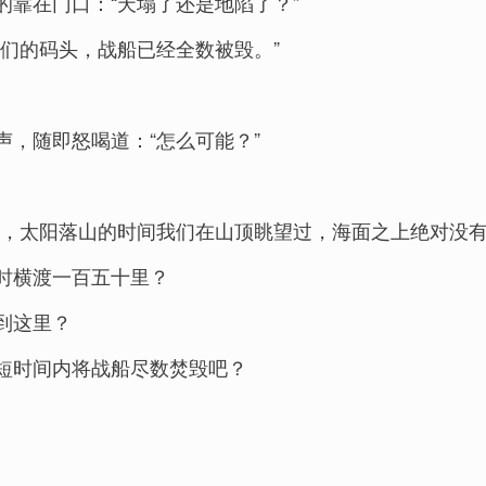
靠在门口：“天塌了还是地陷了？”
们的码头，战船已经全数被毁。”
，随即怒喝道：“怎么可能？”
里，太阳落山的时间我们在山顶眺望过，海面之上绝对没
时横渡一百五十里？
到这里？
短时间内将战船尽数焚毁吧？