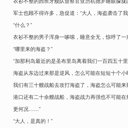
衣衫不整的西班牙舰队督察官亚历杭德罗睡眼朦胧的
军士也顾不得许多，急促道：“大人，海盗袭击了我
“什么？”
衣衫不整的男子浑身一哆嗦，睡意全无，惊呼了一声
“哪里来的海盗？”
“加那利岛最近的是圣布里岛离着我们一百四五十
海盗从东边过来那是逆风，怎么可能在短短十个小
我们有三十艘战船去攻打海盗了，海盗怎么可能来
港口还有二十余艘战船，海盗战力再强也不可能在
更何况……”
“大人，是真的！”