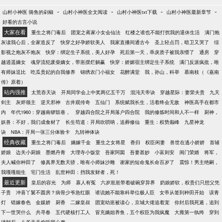
-
-
-
-
山村小神医 骑鱼的剁椒
山村小神医全文阅读
山村小神医txt下载
山村小神医最新章节
好看的古言小说
大家在看
重生之将门毒后
团宠之蒋家小女会仙法
红楼之谁也不能打扰我的退休生活
满门炮
灰读我心后，全家造反了
快穿之好孕娇软美人
我家直播间通古今
圣上轻点罚，暗卫又哭了
综
影视之炮灰不炮灰
快穿：绑定生子系统，美人好孕
死后第一天，乖戾质子被我亲懵了
通房
穿
越逍遥嫡女
魂穿流犯废柴嫡女，带崽摆烂躺赢
快穿：娇媚宿主绑定生子系统
满门反派疯批，唯
有师妹逗比
吃瓜贵妃的自我修养
锦绣农门小福女
花醉满堂
我，孙山，科举
慕南枝（《嘉南
传》原着）
站内强推
太荒吞天诀
开局同学会上中奖两亿五千万
混沌天帝诀
穿越星际：妻荣夫贵
九天
剑主
灰烬领主
逆天邪神
古井观传奇
五仙门
系统赋我长生，活着终会无敌
神医高手在都市
内
年代1960：穿越南锣鼓巷，
穿越四合院之开局落户四合院
我的修炼时间和人不一样
厨神，
妖兽：不好，我们成食材了
长生苟道：开局吹唢呐，送葬修仙
重生：权势巅峰
九星神龙
诀
NBA：开局一张三分体验卡
九转神体诀
经典收藏
重生之将门毒后
嫡嫁千金
重生之女将星
香归
权臣闲妻
兽世在逃小娇娇
首辅
娇娘
边关小厨娘
墨燃丹青
大理寺小饭堂
吾家阿囡
吾妻甚妙
小富则安
闺门荣婿
将军，
夫人喊你种田了
修真界无数天骄，唯有小师妹沙雕
谢家的短命鬼长命百岁了
震惊！男主绝嗣，
我嘎嘎能生
宅门生活
乱世种田：挡我发财者，死！
最近更新
皇后的容光
为师
寡人有冤
六岁崽崽带着破碗穿异界
奶娘娇软，权贵们只想父凭
子贵
冲喜丫鬟不圆房？病骨少爷急红眼
谁说她不能靠科举位极人臣
女帝从签到种田开始
误青
灯
错嫁春色
金媒娇
厨香
二嫁皇叔
团宠幼崽被读心，京城大佬追着宠
你封后我死遁，追到
下一世哭什么
共寻春
五代硬核打工人
冒充嫡姐养鱼，五个权臣为我疯魔
大雍第一纨绔
穿到