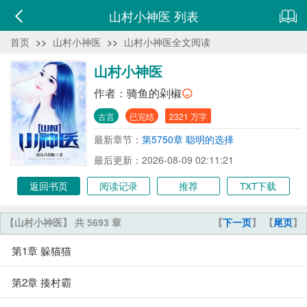
山村小神医 列表
首页
>>
山村小神医
>>
山村小神医全文阅读
山村小神医
作者：
骑鱼的剁椒
古言
已完结
2321 万字
最新章节：
第5750章 聪明的选择
最后更新：2026-08-09 02:11:21
返回书页
阅读记录
推荐
TXT下载
【山村小神医】 共 5693 章
【
下一页
】 【
尾页
】
第1章 躲猫猫
第2章 揍村霸