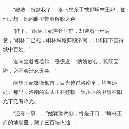
“嫂嫂，折煞我了。”洛南皇亲手扶起峒林王妃，如
他所想，她的眼里带着解脱之色。
“陛下。”峒林王妃声音平静，却透着一丝疲
惫，“峒林王已死，峒林城愿归顺洛南，只求陛下善待
城中百姓。”
洛南皇凝视着她，缓缓道：“嫂嫂放心，孤既受
降，必不会迁怒无辜。”
峒林王妃微微颔首，目光越过洛南皇，望向远
处。那里，洛南的军队正在整顿，黑压压的甲胄在阳
光下泛着冷光。
“还有一事……”她犹豫片刻，终是开口，“峒林王
府的地窖里，藏了三百坛火油。”