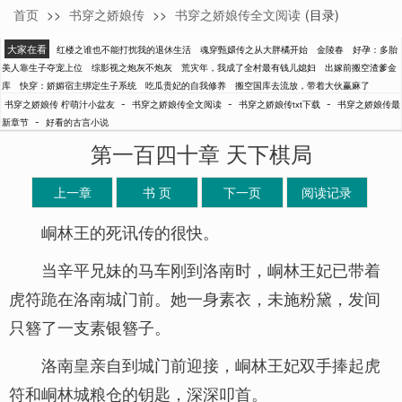
首页
>>
书穿之娇娘传
>>
书穿之娇娘传全文阅读
(目录)
柠萌汁小盆友
大家在看
红楼之谁也不能打扰我的退休生活
魂穿甄嬛传之从大胖橘开始
金陵春
好孕：多胎
美人靠生子夺宠上位
综影视之炮灰不炮灰
荒灾年，我成了全村最有钱儿媳妇
出嫁前搬空渣爹金
库
快穿：娇媚宿主绑定生子系统
吃瓜贵妃的自我修养
搬空国库去流放，带着大伙赢麻了
-
-
-
书穿之娇娘传 柠萌汁小盆友
书穿之娇娘传全文阅读
书穿之娇娘传txt下载
书穿之娇娘传最
-
新章节
好看的古言小说
第一百四十章 天下棋局
上一章
书 页
下一页
阅读记录
峒林王的死讯传的很快。
当辛平兄妹的马车刚到洛南时，峒林王妃已带着
虎符跪在洛南城门前。她一身素衣，未施粉黛，发间
只簪了一支素银簪子。
洛南皇亲自到城门前迎接，峒林王妃双手捧起虎
符和峒林城粮仓的钥匙，深深叩首。