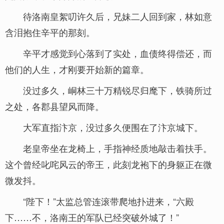
待洛南皇絮叨许久后，兄妹二人回到家，林如意
含泪抱住辛平的那刻。
辛平才感觉到心落到了实处，血债终得偿还，而
他们的人生，才刚要开始新的篇章。
没过多久，峒林三十万精锐尽归麾下，铁骑所过
之处，各郡县望风而降。
大军直指汴京，没过多久便围在了汴京城下。
老皇帝坐在龙椅上，手指神经质地敲击着扶手。
这个曾经叱咤风云的帝王，此刻龙袍下的身躯正在微
微发抖。
“陛下！”太监总管连滚带爬地扑进来，“六殿
下……不，洛南王的军队已经突破外城了！”