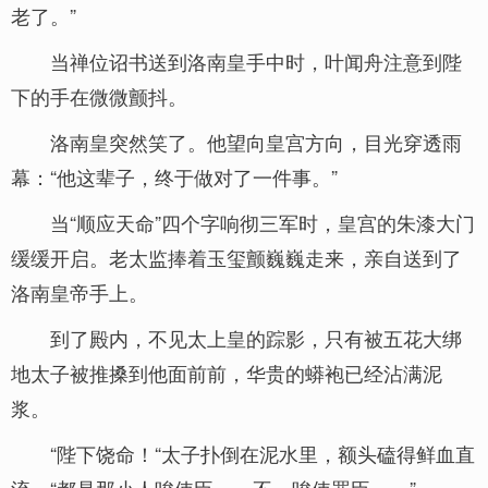
老了。”
当禅位诏书送到洛南皇手中时，叶闻舟注意到陛
下的手在微微颤抖。
洛南皇突然笑了。他望向皇宫方向，目光穿透雨
幕：“他这辈子，终于做对了一件事。”
当“顺应天命”四个字响彻三军时，皇宫的朱漆大门
缓缓开启。老太监捧着玉玺颤巍巍走来，亲自送到了
洛南皇帝手上。
到了殿内，不见太上皇的踪影，只有被五花大绑
地太子被推搡到他面前前，华贵的蟒袍已经沾满泥
浆。
“陛下饶命！“太子扑倒在泥水里，额头磕得鲜血直