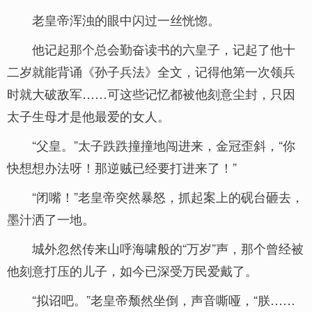
老皇帝浑浊的眼中闪过一丝恍惚。
他记起那个总会勤奋读书的六皇子，记起了他十
二岁就能背诵《孙子兵法》全文，记得他第一次领兵
时就大破敌军……可这些记忆都被他刻意尘封，只因
太子生母才是他最爱的女人。
“父皇。”太子跌跌撞撞地闯进来，金冠歪斜，“你
快想想办法呀！那逆贼已经要打进来了！”
“闭嘴！”老皇帝突然暴怒，抓起案上的砚台砸去，
墨汁洒了一地。
城外忽然传来山呼海啸般的“万岁”声，那个曾经被
他刻意打压的儿子，如今已深受万民爱戴了。
“拟诏吧。”老皇帝颓然坐倒，声音嘶哑，“朕……