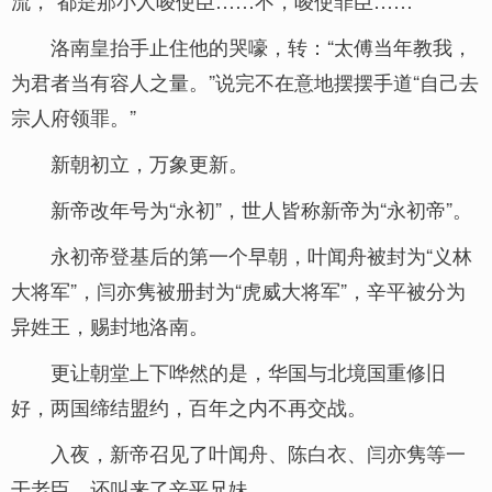
流，“都是那小人唆使臣……不，唆使罪臣……”
洛南皇抬手止住他的哭嚎，转：“太傅当年教我，
为君者当有容人之量。”说完不在意地摆摆手道“自己去
宗人府领罪。”
新朝初立，万象更新。
新帝改年号为“永初”，世人皆称新帝为“永初帝”。
永初帝登基后的第一个早朝，叶闻舟被封为“义林
大将军”，闫亦隽被册封为“虎威大将军”，辛平被分为
异姓王，赐封地洛南。
更让朝堂上下哗然的是，华国与北境国重修旧
好，两国缔结盟约，百年之内不再交战。
入夜，新帝召见了叶闻舟、陈白衣、闫亦隽等一
干老臣，还叫来了辛平兄妹。