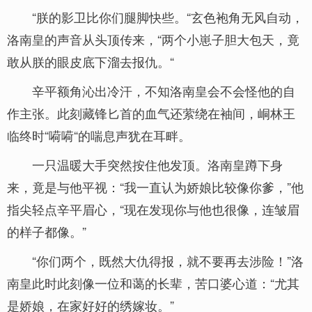
“朕的影卫比你们腿脚快些。“玄色袍角无风自动，
洛南皇的声音从头顶传来，“两个小崽子胆大包天，竟
敢从朕的眼皮底下溜去报仇。“
辛平额角沁出冷汗，不知洛南皇会不会怪他的自
作主张。此刻藏锋匕首的血气还萦绕在袖间，峒林王
临终时“嗬嗬“的喘息声犹在耳畔。
一只温暖大手突然按住他发顶。洛南皇蹲下身
来，竟是与他平视：“我一直认为娇娘比较像你爹，”他
指尖轻点辛平眉心，“现在发现你与他也很像，连皱眉
的样子都像。”
“你们两个，既然大仇得报，就不要再去涉险！”洛
南皇此时此刻像一位和蔼的长辈，苦口婆心道：“尤其
是娇娘，在家好好的绣嫁妆。”