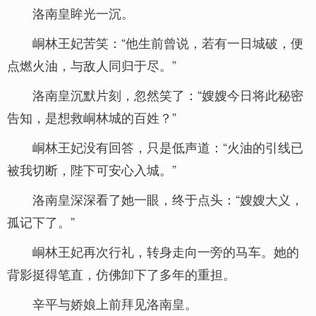
洛南皇眸光一沉。
峒林王妃苦笑：“他生前曾说，若有一日城破，便
点燃火油，与敌人同归于尽。”
洛南皇沉默片刻，忽然笑了：“嫂嫂今日将此秘密
告知，是想救峒林城的百姓？”
峒林王妃没有回答，只是低声道：“火油的引线已
被我切断，陛下可安心入城。”
洛南皇深深看了她一眼，终于点头：“嫂嫂大义，
孤记下了。”
峒林王妃再次行礼，转身走向一旁的马车。她的
背影挺得笔直，仿佛卸下了多年的重担。
辛平与娇娘上前拜见洛南皇。