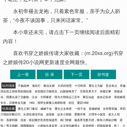
永初帝褪去龙袍，只着素色常服，亲手为众人斟
茶，“今夜不谈国事，只来闲话家常。”
本小章还未完，请点击下一页继续阅读后面精彩
内容！
喜欢书穿之娇娘传请大家收藏：(m.20xs.org)书穿
之娇娘传20小说网更新速度全网最快。
上一章
目 录
下一页
存书签
站内强推
不败战神
鬼吹灯
最佳女婿
大宋的智慧
十日终焉
重生之为蚁
意念奇点
穿越
四合院之我有系统我怕谁
末世囤百万物资后，白眼狼悔哭了
完美世界天子
宋檀记事
吞噬进
化：我重生成了北极狼
汉乡
大明暴君，我为大明续运三百年
聚宝仙盆
改命记实录
系统赋我
长生，活着终会无敌
1952，我带全家搬入南锣鼓巷
轻狂
重回1958
经典收藏
重生之将门毒后
嫡嫁千金
重生之女将星
一纸千金
首辅娇娘
女特警穿越，带四
只萌娃炸翻古代
从漂在港综开始
金陵春
边关小厨娘
墨燃丹青
大理寺小饭堂
崔大人驾
到
吾家阿囡
流放，医妃搬空库房悠哉逃荒
闺门荣婿
修真界无数天骄，唯有小师妹沙雕
震
惊！男主绝嗣，我嘎嘎能生
小师妹生来反骨，女主掉坑她埋土
乱世种田：挡我发财者，死！
小