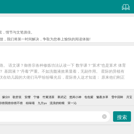
弦，情节与文笔俱佳。
馈，我们将第一时间解决，争取为您奉上愉快的阅读体验!
。 语文课？御兽宗各种修炼功法认读一下 数学课？“算术”也是算术 体育
 基因液？“丹毒”严重。不如洗髓液效果显着，无副作用。 星际的异植有
伏在幼儿园的大佬们马甲纷纷曝光后，星际兽人这才知道： 原来他们刚正
性不感兴趣的首富大佬，居然对着小雌性各种讨好，还主动帮忙照顾幼崽；
兼职保安。 星际兽人们：多播点，土狗们爱看 狗族兽人：够了，首先我没
缘分0
歌舒笑
安缨
宁修
竹篱清茶
寒武记
悠闲小神
包包紫
魅夜水草
雪中回眸
月宝
祢猜我猜你猜不猜
桔味喵
九方yu
流浪的蛤蟆
宋一沁
搜索