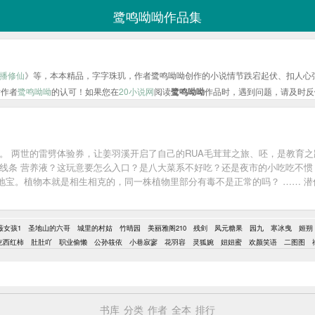
鹭鸣呦呦作品集
播修仙
》等，本本精品，字字珠玑，作者鹭鸣呦呦创作的小说情节跌宕起伏、扣人心
对作者
鹭鸣呦呦
的认可！如果您在
20小说网
阅读
鹭鸣呦呦
作品时，遇到问题，请及时反
。 两世的雷劈体验券，让姜羽溪开启了自己的RUA毛茸茸之旅、呸，是教育之路
线条 营养液？这玩意要怎么入口？是八大菜系不好吃？还是夜市的小吃吃不惯？
地宝。植物本就是相生相克的，同一株植物里部分有毒不是正常的吗？ …… 潜
娇卖萌、争风吃醋的小黑茶精，还会用小本本记下仇人名单； 说好对幼崽和雌
邦战神，居然为了留在小雌性身边待在小小的幼儿园给幼崽上初级实战课，顺便
薇女孩1
圣地山的六哥
城里的村姑
竹晴园
美丽雅阁210
残剑
凤元糖果
园九
寒冰曳
姬朔
吃西红柿
肚肚吖
职业偷懒
公孙筱依
小巷寂寥
花羽容
灵狐婉
妞妞蜜
欢颜笑语
二图图
书库
分类
作者
全本
排行