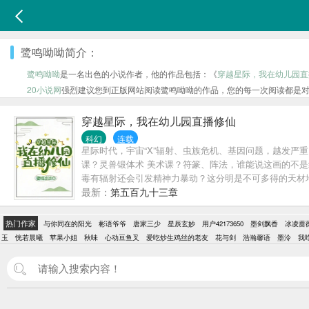
鹭鸣呦呦简介：
鹭鸣呦呦
是一名出色的小说作者，他的作品包括：《
穿越星际，我在幼儿园直
20小说网
强烈建议您到正版网站阅读鹭鸣呦呦的作品，您的每一次阅读都是
穿越星际，我在幼儿园直播修仙
科幻
连载
星际时代，宇宙“X”辐射、虫族危机、基因问题，越发严重
课？灵兽锻体术 美术课？符篆、阵法，谁能说这画的不是
毒有辐射还会引发精神力暴动？这分明是不可多得的天材
不阿、骁勇善战的皇太子殿下居然是个会对小雌性各种撒
最新：
第五百九十三章
还有那个桀骜不驯、因理念不满便去当了星盗头子的前联
惹你们，其次我没惹你们，最后我没惹你们
热门作家
与你同在的阳光
彬语爷爷
唐家三少
星辰玄妙
用户42173650
墨剑飘香
冰凌蔷
玉
恍若晨曦
苹果小姐
秋味
心动豆鱼叉
爱吃炒生鸡丝的老友
花与剑
浩瀚馨语
墨泠
我