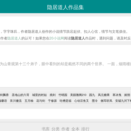
隐居道人作品集
，字字珠玑，作者隐居道人创作的小说情节跌宕起伏、扣人心弦，情节与文笔俱佳。
对作者
隐居道人
的认可！如果您在
20小说网
阅读
隐居道人
作品时，遇到问题，请及时反
为山青观第十三个弟子，眼中看到的却是截然不同的两个世界。 一面，烟雨楼
剑飘香
圣地山的六哥
城里的村姑
残剑
竹晴园
美丽雅阁210
园九
凤元糖果
寒冰曳
姬朔
瀚馨语
呆川傻流
五月柚
花与剑
于修源
吐槽是福
心动豆鱼叉
墨泠
侧耳听风
安墟九河下
书库
分类
作者
全本
排行