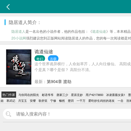
隐居道人简介：
隐居道人
是一名出色的小说作者，他的作品包括：《
诡道仙途
》等，本本精品
20小说网
强烈建议您到正版网站阅读隐居道人的作品，您的每一次阅读都是
诡道仙途
奇幻
连载
这个世界诡异横行，人命如草芥，人人向往修仙。 高阳成
个是真？哪个是假？ 高阳分不清。
最新：
第904章 渡劫
热门作家
与你同在的阳光
彬语爷爷
唐家三少
星辰玄妙
用户42173650
冰凌蔷薇女孩1
墨
姐
寒武记
月宝玉
安缨
歌舒笑
宁修
畅然
楚玥
一千万
爱吃炒生鸡丝的老友
一念
浩