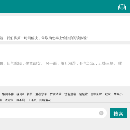
馈，我们将第一时间解决，争取为您奉上愉快的阅读体验!
阁，仙气缭绕，俊童靓女。 另一面，脏乱潮湿，死气沉沉，五弊三缺。 哪
悠闲小神
缘分0
初景
魅夜水草
竹篱清茶
恍若晨曦
包包紫
雪中回眸
秋味
苹果小
梢
傲无常
凤不羁
丁佩岚
闲听落花
搜索