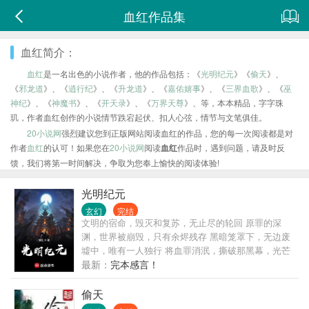
血红作品集
血红简介：
血红
是一名出色的小说作者，他的作品包括：《
光明纪元
》《
偷天
》、
《
邪龙道
》、《
逍行纪
》、《
升龙道
》、《
嘉佑嬉事
》、《
三界血歌
》、《
巫
神纪
》、《
神魔书
》、《
开天录
》、《
万界天尊
》、等，本本精品，字字珠
玑，作者血红创作的小说情节跌宕起伏、扣人心弦，情节与文笔俱佳。
20小说网
强烈建议您到正版网站阅读血红的作品，您的每一次阅读都是对
作者
血红
的认可！如果您在
20小说网
阅读
血红
作品时，遇到问题，请及时反
馈，我们将第一时间解决，争取为您奉上愉快的阅读体验!
光明纪元
玄幻
完结
文明的宿命，毁灭和复苏，无止尽的轮回 原罪的深
渊，世界被崩毁，只有余烬残存 黑暗笼罩下，无边废
墟中，唯有一人独行 将血罪消泯，撕破那黑幕，光芒
笼罩大地 简体版图书近期各大书店上市，敬请大家关
最新：
完本感言！
注和支持下！！
偷天