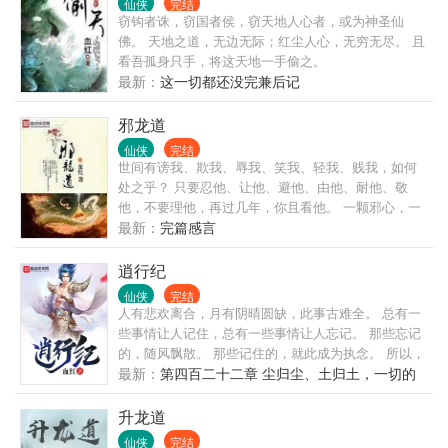
仙侠
完结
窃钩者诛，窃国者侯，窃天地人心者，或为神圣仙
佛。 天地之道，无边无际；红尘人心，无穷无尽。 且
看吾孤身只手，将这天地一手偷之。
************************ 血巢① 血巢② 血巢③ 血巢④ 血
最新：
这一切都还没完兼后记
色海洋：27310288，新晋500超级群！
邪龙道
仙侠
完结
世间有谤我、欺我、辱我、笑我、轻我、贱我，如何
处之乎？ 只要忍他、让他、避他、由他、耐他、敬
他，不要理他，再过几年，你且看他。 一颗邪心，一
双血手，你若谓我邪，我只云你痴 破开尘障，扫清雾
最新：
完篇感言
霭，得一身逍遥，换一世清净 三千世界，万丈红尘，
奋邪龙之力，跳出这藩篱 恩恩怨怨，缠缠痴痴，行当
逍行纪
头棒喝，震碎这牵扯 吾之一世，吾这一生，吾所行所
仙侠
完结
为，只求‘直指本心’而已
人有悲欢离合，月有阴晴圆缺，此事古难全。 总有一
些事情让人记住，总有一些事情让人忘记。 那些忘记
的，随风飘散。 那些记住的，就此成为执念。 所以，
哪怕在佛前叩首万年，所求无非是‘相见’。
最新：
第四百二十二章 尘归尘、土归土，一切的
_______________________________________________
终结（大结局）
新书已出，书名，。大家用链接可以进去。
升龙道
仙侠
完结