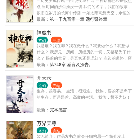
当历史变成传说 当传说变成神话 当神话都已经斑驳点
点 当时间的沙尘湮没一切 我们的名字，我们的故事，
依旧在岁月的长河中传播 一如太阳高悬天空，永恒的
照耀大地，永远不会熄灭 记住，曾经有这样的一群
最新：
第一千九百零一章 远行暨终章
人，他们昂首挺立在天地之间，好像擎天之柱，从没
有对任何人弯腰屈膝 他们手握风雷，他们脚踏龙蛇，
神魔书
他们拳裂大地，他们掌碎星辰；他们是我们的先祖，
玄幻
完结
他们和我们有同源的血脉，他们行走在大地时自称为
我是谁？我在哪？我在做什么？我要做什么？我想做
巫，他们破碎虚空后是为巫神！
什么？ 我所见、所闻、所经历的一切，又都是为了什
么？ 眼前的世界，是真实还是虚幻？ 左边的道路，密
布荆棘；右边的道路，鲜花着锦。 我要选择哪一条？
最新：
第748章 感言及预告。
我为什么要选择这一条？ 愿绝对的秩序指引我们。 愿
至高的真理与我同在。
开天录
玄幻
完结
生存，很容易。 生活，很艰难。 我族，要的不是卑下
的生存，而是昂首、高傲的生活。 我族，誓不为奴！
最新：
完本感言
万界天尊
奇幻
完结
暂无简介，作品发书之前会仔细构思一个简介发上