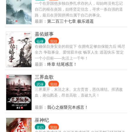
一个在异国他乡独自挣扎求存的人，却始终没有忘记
自己的根在炎国，始终坚定信念，寻求一条自强的道
路，最后在异国拼搏出属于自己的事业。
最新：
第二百三十七章 极乐逍遥
嘉佑嬉事
仙侠
完结
在确保自身安全的前提下 在拥有足够自保能力后 竭尽
全力 争取事业、爱情双丰收 畅享人生 逍遥快乐 暂定
一个小目标——先活上一千年！
最新：
终章 结尾感言！
三界血歌
武侠
完结
三界重开，末法之末。太古贵胄，恩仇缠结。挥洒敌
血，屠仙戮圣，昂首高歌，直破九天！
最新：
我心之殇暨完本感言！
巫神纪
玄幻
完结