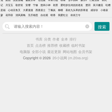
曳
姬朔
恍若晨曦
魅夜水草
包包紫
苹果小姐
秋味
雪中回眸
缘分0
竹篱清茶
寒武
记
月宝玉
歌舒笑
安缨
宁修
悠闲小神
初景
爱吃炒生鸡丝的老友
楚玥
呆川傻流
吐槽
是福
心动豆鱼叉
大雾漫漫
西唐居士
丁佩岚
柳檀
喜欢九头草的苏寒道
成珍珍
小巷寂
寥
花羽容
清风莫晚
无尽相思
自在观
暗香
我爱红尘
依依兰兮
搜索
书库
分类
作者
全本
排行
首页
点击榜
推荐榜
收藏榜
临时书架
电脑版
全部小说
最近更新
网站地图
会员书架
Copyright © 2026
20小说网 (m.20xs.org)