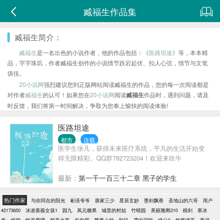
臧福生作品集
臧福生简介：
臧福生
是一名出色的小说作者，他的作品包括：《
医路坦途
》等，本本精
品，字字珠玑，作者臧福生创作的小说情节跌宕起伏、扣人心弦，情节与文笔
俱佳。
20小说网
强烈建议您到正版网站阅读臧福生的作品，您的每一次阅读都是
对作者
臧福生
的认可！如果您在
20小说网
阅读
臧福生
作品时，遇到问题，请及
时反馈，我们将第一时间解决，争取为您奉上愉快的阅读体验!
医路坦途
都市
连载
医学生张凡，获得未来医疗系统，平凡的生活开始变
得无限精彩。QQ群782723204！欢迎来吹牛
最新：
第一千一百三十二章 黑子的学生
热门作家
与你同在的阳光
彬语爷爷
唐家三少
星辰玄妙
墨剑飘香
圣地山的六哥
用户
42173650
冰凌蔷薇女孩1
园九
凤元糖果
城里的村姑
竹晴园
美丽雅阁210
残剑
寒冰