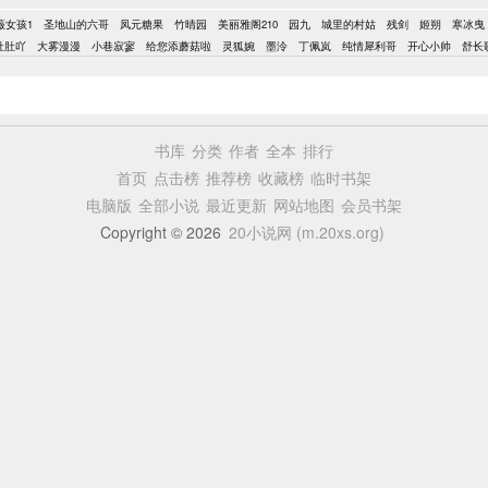
薇女孩1
圣地山的六哥
凤元糖果
竹晴园
美丽雅阁210
园九
城里的村姑
残剑
姬朔
寒冰曳
肚肚吖
大雾漫漫
小巷寂寥
给您添蘑菇啦
灵狐婉
墨泠
丁佩岚
纯情犀利哥
开心小帅
舒长
书库
分类
作者
全本
排行
首页
点击榜
推荐榜
收藏榜
临时书架
电脑版
全部小说
最近更新
网站地图
会员书架
Copyright © 2026
20小说网 (m.20xs.org)