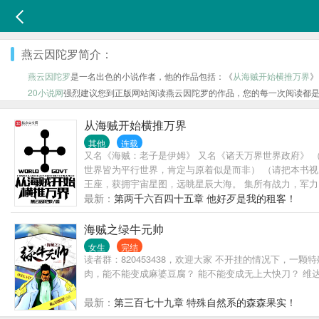
燕云因陀罗简介：
燕云因陀罗
是一名出色的小说作者，他的作品包括：《
从海贼开始横推万界
》
20小说网
强烈建议您到正版网站阅读燕云因陀罗的作品，您的每一次阅读都
从海贼开始横推万界
其他
连载
又名《海贼：老子是伊姆》 又名《诸天万界世界政府》
世界皆为平行世界，肯定与原着似是而非） （请把本书视为
王座，获拥宇宙星图，远眺星辰大海。 集所有战力，军力
最新：
第两千六百四十五章 他好歹是我的租客！
海贼之绿牛元帅
女生
完结
读者群：820453438，欢迎大家 不开挂的情况下，
肉，能不能变成麻婆豆腐？ 能不能变成无上大快刀？ 
最新：
第三百七十九章 特殊自然系的森森果实！