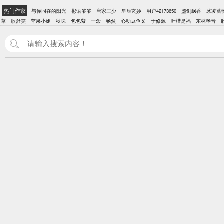
热门作家
与你同在的阳光
彬语爷爷
唐家三少
星辰玄妙
用户42173650
墨剑飘香
冰凌蔷
草
歌舒笑
苹果小姐
秋味
包包紫
一念
畅然
心动豆鱼叉
于修源
吐槽是福
东林琴音