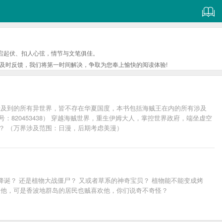
宕起伏、扣人心弦，情节与文笔俱佳。
及时反馈，我们将第一时间解决，争取为您奉上愉快的阅读体验!
涉及到的所有异世界，皆不存在华夏国度，本书包括海贼王在内的所有涉及
820453438） 穿越海贼世界，重生伊姆大人，掌控世界政府，端坐虚空
？ （万界涉及范围：日漫，后期考虑美漫）
界降诞？ 还是植物大战僵尸？ 又或者草系的神奇宝贝？ 植物能不能变成烤
欢他，可是香波地群岛的居民也贼喜欢他，你们说奇不奇怪？