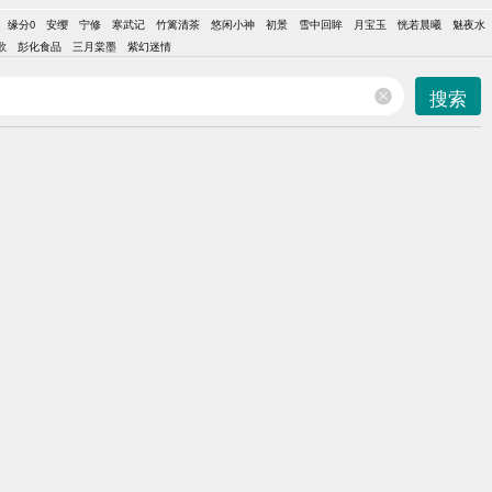
缘分0
安缨
宁修
寒武记
竹篱清茶
悠闲小神
初景
雪中回眸
月宝玉
恍若晨曦
魅夜水
歌
彭化食品
三月棠墨
紫幻迷情
搜索