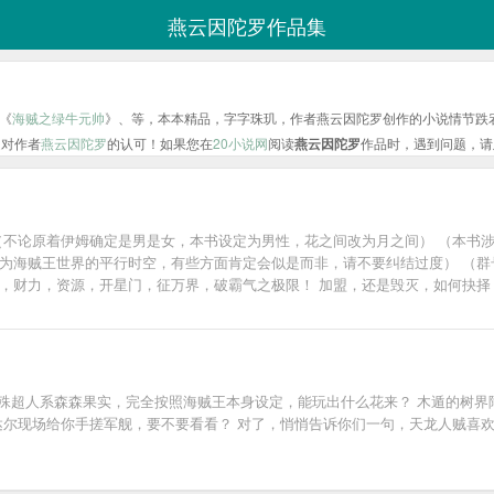
燕云因陀罗作品集
《
海贼之绿牛元帅
》、等，本本精品，字字珠玑，作者燕云因陀罗创作的小说情节跌
是对作者
燕云因陀罗
的认可！如果您在
20小说网
阅读
燕云因陀罗
作品时，遇到问题，请
 （不论原着伊姆确定是男是女，本书设定为男性，花之间改为月之间） （本书
海贼王世界的平行时空，有些方面肯定会似是而非，请不要纠结过度） （群号：
，财力，资源，开星门，征万界，破霸气之极限！ 加盟，还是毁灭，如何抉择
一颗特殊超人系森森果实，完全按照海贼王本身设定，能玩出什么花来？ 木遁的树
维达尔现场给你手搓军舰，要不要看看？ 对了，悄悄告诉你们一句，天龙人贼喜