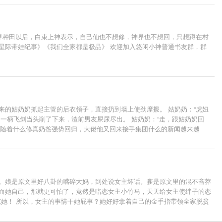
下界种田以后，白束上神表示，自己仙也不想修，神界也不想回，只想蹲在村
《星际带娃纪事》《我们全家都是极品》 欢迎加入悠闲小神普通书友群，群
来的姑奶奶抓起主管的后衣领子，直接扔到墙上使劲摩擦。 姑奶奶：“虎妞
一柄飞剑当头削了下来，渣前男友屎尿尽出。 姑奶奶：“走，跟姑奶奶回
过，随着什么修真奶爸强势回归，大佬他又回来接手集团什么的新闻越来越
居。娘是原文里好八卦的嘴碎大妈，到处说女主坏话。爹是原文里的混不吝莽
 而她自己，那就更可怕了，竟然是暗恋女主小竹马，天天给女主使绊子的恋
她！ 所以，女主的事情干她屁事？她好好拿着自己的金手指带领全家脱贫