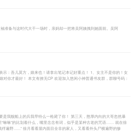
篇普通人类幼崽带着克系大佬奶爸在废土世界努力好好生活的种田日常文，
衣袖准备与这时代大干一场时，亲妈却一把将吴阿姨拽到她面前。吴阿
表示：吾儿莫方，娘来也！请拿出笔记本记好重点！ 1、女主不是你的！女
娘对你才最好！ 本文有撩无CP 欢迎加入悠闲小神普通书友群，群聊号码：
要是我舰船上的兵我早特么一枪毙了你！ 第三天，憨厚内向的大哥忽然暴
“咻咻”的比划着什么，嘴里念念有词，似乎是某种古老的咒语…… 就在徐
......” 徐月看看屋内面目全非的家人，又看看外头尸横遍野的惨