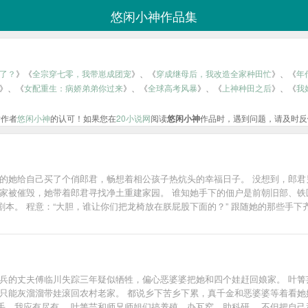
悠闲小神作品集
了？
》《
全宗穿七零，我带崽成团宠
》、《
穿成继母后，我改造全家种田忙
》、《
年
》、《
女配重生：病娇弟弟你过来
》、《
全球高考风暴
》、《
上神种田之后
》、《
我
对作者
悠闲小神
的认可！如果您在
20小说网
阅读
悠闲小神
作品时，遇到问题，请及时反
实的她给自己买了个俏郎君，畅想着相公孩子热炕头的幸福日子。 没想到，郎
城家被催毁，她带着郎君寻找净土重建家园。 谁知她手下的佃户是前朝旧部、铁
本。 程意：“大胆，谁让你们把龙椅放在朕屁股下面的？” 跟随她的那些手下齐
这种累活，为夫替你扛，夜里只管好好‘报答’我便是。” 程意心念一动：那我试
兵的丈夫傅临川失踪三年疑似牺牲，偏心恶婆婆把她和四个娃赶回娘家。 叶箐
只能灰溜溜带娃滚回农村老家。 都说乡下苦乡下累，真千金和恶婆婆等着看她
手，我应有尽有。 叶箐芸和师兄师姐们搞养殖、办瓦窑、助科研。 不但把自