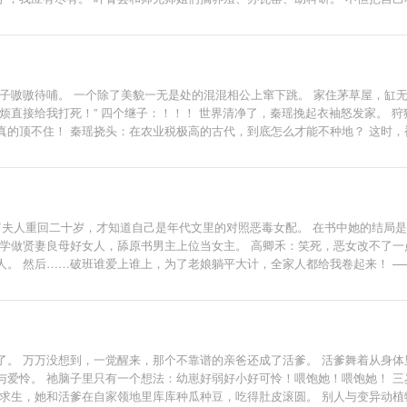
野人，右捡回来一位要承包鱼塘养她的漂亮青年，即将过上幸福生活时。 一个和
子嗷嗷待哺。 一个除了美貌一无是处的混混相公上窜下跳。 家住茅草屋，缸
烦直接给我打死！” 四个继子：！！！ 世界清净了，秦瑶挽起衣袖怒发家。 
真的顶不住！ 秦瑶挠头：在农业税极高的古代，到底怎么才能不种地？ 这时
富夫人重回二十岁，才知道自己是年代文里的对照恶毒女配。 在书中她的结局
要学做贤妻良母好女人，舔原书男主上位当女主。 高卿禾：笑死，恶女改不了一
人。 然后……破班谁爱上谁上，为了老娘躺平大计，全家人都给我卷起来！ —
过大风大浪的江抱海无悲无喜，只暗暗发誓再也不要爱上坏女人！ 结果他前脚才
明明上辈子第一次相亲爽了他的约，这回怎么还主动约他？ 蹊跷，太蹊跷，他倒
了。 万万没想到，一觉醒来，那个不靠谱的亲爸还成了活爹。 活爹舞着从身体
爱怜。 祂脑子里只有一个想法：幼崽好弱好小好可怜！喂饱她！喂饱她！ 三岁的
地求生，她和活爹在自家领地里库库种瓜种豆，吃得肚皮滚圆。 别人与变异动