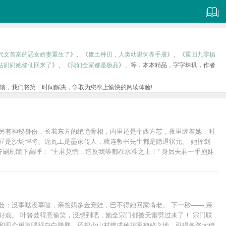
代文首富的恶女娇妻重生了
》、《
废土种田，人类幼崽饲养手册
》、《
重回九零搞
姑奶奶她修仙回来了
》、《
我们全家都是极品
》、等，本本精品，字字珠玑，作者
馈，我们将第一时间解决，争取为您奉上愉快的阅读体验!
君另有神秘身份，长着东方的绝艳骨相，内里还是个西方芯，夜里缠着她，时
匠是沙场悍将、泥瓦工是墨家传人，就连教书先生都是隐退状元。 她挥剑
刷刷跪下高呼： “主君莫慌，造反我等都在水准之上！” 身后夫君一手抱娃
试？
芸：没事哒没事哒，亲爸妈多金宠娃，巴不得她回家啃老。 下一秒—— 亲
好戏。 叶箐芸得意偷笑，没想到吧，她全宗门都被天雷劈过来了！ 宗门联
己和四个崽崽喂得白白胖胖，还把小山村建成种花家神秘之地，引得各路大佬