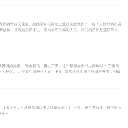
修真界的雪白天花板。想她堂堂化神修士渡劫失败就算了，成了未婚妈妈不说
重新修炼。且看她重新来过，活出自己的精彩人生。我们的目标是那星辰大
讥讽的笑容。 谁会相信，再过三天，这个世界会变成人间炼狱？ 正当简
的狂热…… 他重生归来只为她！ PS：其实这是个末世种田文来着，别被
 【请注意，不及格者淘汰进入试炼副本！】 于是，被主考官穿小鞋的叶天
快乐～