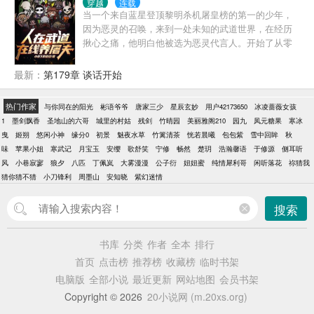
穿越
连载
又恨又爱的瞬间，自然是带来了许多啸容。 别名
当一个来自蓝星登顶黎明杀机屠皇榜的第一的少年，
因为恶灵的召唤，来到一处未知的武道世界，在经历
揪心之痛，他明白他被选为恶灵代言人。开始了从零
开始培养屠夫之旅。 某个体修强悍的武者捂着自己的
小腿：“为什么这夹子能够破我无上金身？” 在某些城
最新：
第179章 谈话开始
镇中，孩子的母亲都会警告啼哭的小孩：“晚上好好睡
觉，要不然就会有妖怪敲响死亡钟声来了哦。”，这句
热门作家
与你同在的阳光
彬语爷爷
唐家三少
星辰玄妙
用户42173650
冰凌蔷薇女孩
话能够让90％的小孩止哭。 在某个杀手执行任务的时
1
墨剑飘香
圣地山的六哥
城里的村姑
残剑
竹晴园
美丽雅阁210
园九
凤元糖果
寒冰
候，总会感觉一种莫名的既视感：“怎么感觉有个带面
曳
姬朔
悠闲小神
缘分0
初景
魅夜水草
竹篱清茶
恍若晨曦
包包紫
雪中回眸
秋
具的小白脸在追我。” 以及某个强大的妖族看着对面那
味
苹果小姐
寒武记
月宝玉
安缨
歌舒笑
宁修
畅然
楚玥
浩瀚馨语
于修源
侧耳听
好似有些瘦弱的戴着兔型面具女子，看到旁边的掉下
风
小巷寂寥
狼夕
八匹
丁佩岚
大雾漫漫
公子衍
妞妞蜜
纯情犀利哥
闲听落花
祢猜我
的手臂，痛哭欲裂。 “为什么这斧子能飞过来砍掉我的
猜你猜不猜
小刀锋利
周墨山
安知晓
紫幻迷情
手臂啊！” 某个来自梦境的妖魔看着自己梦境比自己大
无数倍的蓝格子毛衣的人类癫狂了。 “你是梦魇我是梦
搜索
魇啊！！！” 以及某个高大上的妖皇看着自己对面那团
扭曲不堪的诡异生物，肝胆俱裂。 “到底你是妖怪我是
妖怪！！”
书库
分类
作者
全本
排行
首页
点击榜
推荐榜
收藏榜
临时书架
电脑版
全部小说
最近更新
网站地图
会员书架
Copyright © 2026
20小说网 (m.20xs.org)