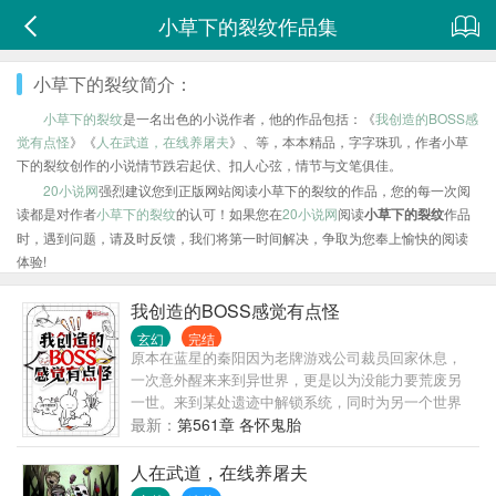
小草下的裂纹作品集
小草下的裂纹简介：
小草下的裂纹
是一名出色的小说作者，他的作品包括：《
我创造的BOSS感
觉有点怪
》《
人在武道，在线养屠夫
》、等，本本精品，字字珠玑，作者小草
下的裂纹创作的小说情节跌宕起伏、扣人心弦，情节与文笔俱佳。
20小说网
强烈建议您到正版网站阅读小草下的裂纹的作品，您的每一次阅
读都是对作者
小草下的裂纹
的认可！如果您在
20小说网
阅读
小草下的裂纹
作品
时，遇到问题，请及时反馈，我们将第一时间解决，争取为您奉上愉快的阅读
体验!
我创造的BOSS感觉有点怪
玄幻
完结
原本在蓝星的秦阳因为老牌游戏公司裁员回家休息，
一次意外醒来来到异世界，更是以为没能力要荒废另
一世。来到某处遗迹中解锁系统，同时为另一个世界
的蓝星的第四天灾们设计BOSS给他们带来啸容。 某
最新：
第561章 各怀鬼胎
个刺客玩家看到面前拿着法杖的boss突然掏出了40米
的大砍刀。 某个自信的法师高玩玩家看着面前手搓超
人在武道，在线养屠夫
位魔法的boss直接破口大骂。 ………… 在第四天灾们