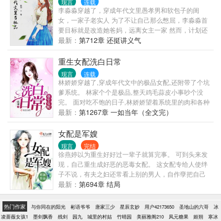
现言
连载
是降龙十八掌。 立规矩，要家用，谁不服揍谁，直接
李淼淼穿越了，穿成年代文里愚孝男和软包子的闺
翻身做主把歌唱。 ... 大女儿和外孙被赶出婆家？没
女，一家子老实人 为了不让自己那么憋屈，李淼淼首
事，她来宠。 本以为能过几天消停日子，谁料儿子老
要目标就是改造她爸妈，远离女主一家 然而，计划还
头子挨个作妖，并放话这个家他做主，阮梦秋果断离
没实施，她爸妈就和以前不一样了 她：？？？？就很
最新：
第712章 还挺讲义气
婚。 白眼狼们就等着阮梦秋后悔。 谁知等啊等，等来
迷 说好的一家子都是老实人呢？怎么还自带极品
了阮梦秋带大女儿创业的消息。 并且，他们以为早就
buff？ PS：欢乐年代文，不憋屈，发家致富流~~~~
重生女配洗白日常
牺牲的大女婿回来了，把她们接去随军。 离婚后的阮
现言
连载
梦秋越过越好，不只有事业，身旁还多了个追求者。
林娇娇穿越了,穿成年代文中的极品女配,还附带了个坑
等着阮梦秋后悔的白眼狼们，彻底傻眼了。
爹系统。 林家个个是极品,整天鸡毛蒜皮小事吵个没
完。 面对吃不饱的日子,林娇娇望着系统里的肉和各种
精细粮 为了吃肉，林娇娇努力完成任务，改变自己，
最新：
第1267章 一如当年（全文完）
发展和谐家庭 却不想原女主重生了... PS：新书求收
藏求推荐，架空苏爽文。
女配是军嫂
现言
完结
徐燕婷以为重生好好过一辈子就算完事。 可到头来发
现，自己重生成好恶的恶毒女配。 这女配专给人使绊
子不说，有夫之妇还常看上别的男人，自作孽把自己
作死了。 徐燕婷握了握爪，她的目标当然是珍爱生
最新：
第694章 结局
命，远离女主。 嗯，日子会好的，她也会翻身的。 ----
-------- ps:求月票！求推荐求收藏求包养啊！爱你们么
热门作家
与你同在的阳光
彬语爷爷
唐家三少
星辰玄妙
用户42173650
圣地山的六哥
冰
么哒~ QQ群号：281888933，欢迎大家来催更和玩耍
凌蔷薇女孩1
墨剑飘香
残剑
园九
城里的村姑
竹晴园
美丽雅阁210
凤元糖果
姬朔
寒冰