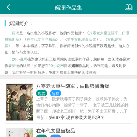
婼澜作品集
婼澜简介：
婼澜
是一名出色的小说作者，他的作品包括：《
八零老太重生随军，白眼
狼悔断肠
》《
在年代文里当极品
》、《
重生女配洗白日常
》、《
女配是军
嫂
》、等，本本精品，字字珠玑，作者婼澜创作的小说情节跌宕起伏、扣人心
弦，情节与文笔俱佳。
20小说网
强烈建议您到正版网站阅读婼澜的作品，您的每一次阅读都是对
作者
婼澜
的认可！如果您在
20小说网
阅读
婼澜
作品时，遇到问题，请及时反
馈，我们将第一时间解决，争取为您奉上愉快的阅读体验!
八零老太重生随军，白眼狼悔断肠
现言
连载
上辈子，阮梦秋养育了四子俩女，照顾孙子孙女，为
他们掏心掏肺，操劳了一辈子。 老了被三儿媳推的摔
断了腿，却被老三倒打一耙，为了不出医药费，儿子
们个个推卸责任。 最后把她扔在车库惨死。 看着为自
最新：
第667章 现在来装大尾巴狼？
己讨公道四处奔走的大女儿，阮梦秋流出血泪。 再睁
眼，她又回到老三娶媳妇这天。 恶毒儿媳想进门？阮
在年代文里当极品
梦秋直接发疯，上去就是两巴掌。 儿子男人阻拦？更