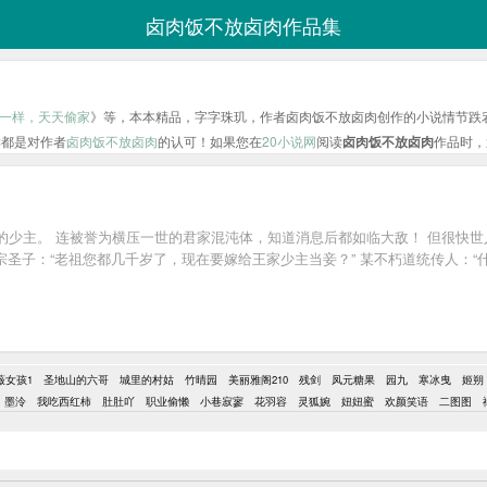
卤肉饭不放卤肉作品集
一样，天天偷家
》等，本本精品，字字珠玑，作者卤肉饭不放卤肉创作的小说情节跌
读都是对作者
卤肉饭不放卤肉
的认可！如果您在
20小说网
阅读
卤肉饭不放卤肉
作品时，
少主。 连被誉为横压一世的君家混沌体，知道消息后都如临大敌！ 但很快世人
宗圣子：“老祖您都几千岁了，现在要嫁给王家少主当妾？” 某不朽道统传人：“
薇女孩1
圣地山的六哥
城里的村姑
竹晴园
美丽雅阁210
残剑
凤元糖果
园九
寒冰曳
姬朔
墨泠
我吃西红柿
肚肚吖
职业偷懒
小巷寂寥
花羽容
灵狐婉
妞妞蜜
欢颜笑语
二图图