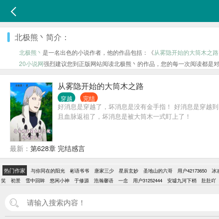
北极熊丶简介：
北极熊丶
是一名出色的小说作者，他的作品包括：《
从雾隐开始的大筒木之路
20小说网
强烈建议您到正版网站阅读北极熊丶的作品，您的每一次阅读都是
从雾隐开始的大筒木之路
穿越
完结
好消息是穿越了，坏消息是没有金手指！ 好消息是穿越
且血脉返祖了，坏消息是被大筒木一式盯上了！
最新：
第628章 完结感言
热门作家
与你同在的阳光
彬语爷爷
唐家三少
星辰玄妙
圣地山的六哥
用户42173650
冰
笑
初景
雪中回眸
悠闲小神
于修源
浩瀚馨语
一念
用户31252444
安墟九河下梢
肚肚吖