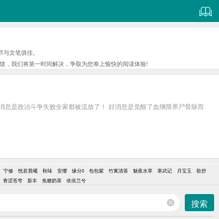
节与文笔俱佳。
馈，我们将第一时间解决，争取为您奉上愉快的阅读体验!
消息是政治斗争失败全家都被流放了！ 好消息是觉醒了血继限界尸骨脉而
宁修
恍若晨曦
秋味
安缨
缘分0
包包紫
竹篱清茶
魅夜水草
寒武记
月宝玉
歌舒
青涩苍穹
新丰
焦糖奶茶
依依兰兮
搜索