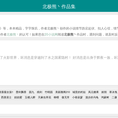
北极熊丶作品集
》等，本本精品，字字珠玑，作者北极熊丶创作的小说情节跌宕起伏、扣人心弦，情
对作者
北极熊丶
的认可！如果您在
20小说网
阅读
北极熊丶
作品时，遇到问题，请及时反
到了火影世界，坏消息是穿越到了水之国雾隐村！ 好消息是出身于辉夜一族，坏
凌蔷薇女孩1
墨剑飘香
园九
残剑
竹晴园
美丽雅阁210
城里的村姑
凤元糖果
姬朔
寒冰曳
西唐居士
妞妞蜜
玉楼人醉
天麻虫草花
柳檀
傲无常
小巷寂寥
漫步的乌龟
鸿蒙树
二谦