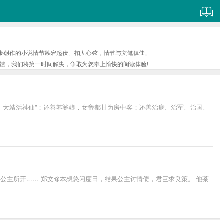
康创作的小说情节跌宕起伏、扣人心弦，情节与文笔俱佳。
馈，我们将第一时间解决，争取为您奉上愉快的阅读体验!
，大靖活神仙”；还善养婆娘，女帝都甘为房中客；还善治病、治军、治国、
公主所开…… 郑文修本想悠闲度日，结果公主讨情债，君臣求良策。 他茶