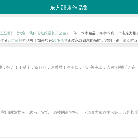
东方邵康作品集
五至尊
》《
大唐：我的老板娘是长乐公主
》、等，本本精品，字字珠玑，作者东方邵
对作者
东方邵康
的认可！如果您在
20小说网
阅读
东方邵康
作品时，遇到问题，请及时反
事，挥刀！杀鞑子，斩奸邪，诛昏君！殊不知，他还善屯田，人称“种地千万亩
出家门的郑文修，成为长安第一酒楼的新掌柜。 不曾想这家酒楼实际上乃是长乐