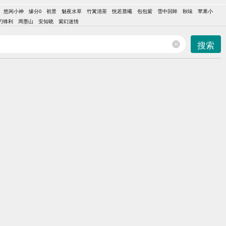
悠闲小神
缘分0
初景
魅夜水草
竹篱清茶
恍若晨曦
包包紫
雪中回眸
秋味
苹果小
刀锋利
周墨山
安知晓
紫幻迷情
搜索