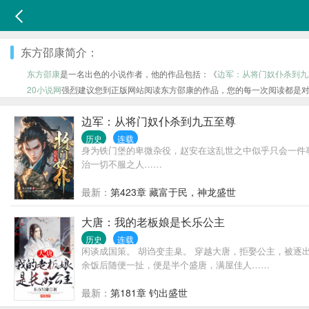
东方邵康简介：
东方邵康
是一名出色的小说作者，他的作品包括：《
边军：从将门奴仆杀到九
20小说网
强烈建议您到正版网站阅读东方邵康的作品，您的每一次阅读都是
边军：从将门奴仆杀到九五至尊
历史
连载
身为铁门堡的卑微杂役，赵安在这乱世之中似乎只会一件
治一切不服之人……
最新：
第423章 藏富于民，神龙盛世
大唐：我的老板娘是长乐公主
历史
连载
闲谈成国策。 胡诌变圭臬。 穿越大唐，拒娶公主，被逐
余饭后随便一扯，便是半个盛唐，满屋佳人……
最新：
第181章 钓出盛世