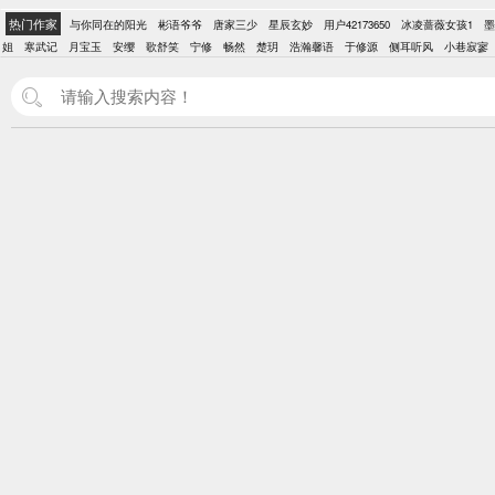
热门作家
与你同在的阳光
彬语爷爷
唐家三少
星辰玄妙
用户42173650
冰凌蔷薇女孩1
墨
姐
寒武记
月宝玉
安缨
歌舒笑
宁修
畅然
楚玥
浩瀚馨语
于修源
侧耳听风
小巷寂寥