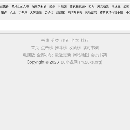
剑飘香
圣地山的六哥
城里的村姑
残剑
竹晴园
美丽雅阁210
园九
凤元糖果
寒冰曳
姬朔
狼夕
八匹
丁佩岚
大雾漫漫
公子衍
妞妞蜜
纯情犀利哥
闲听落花
祢猜我猜你猜不猜
小
书库
分类
作者
全本
排行
首页
点击榜
推荐榜
收藏榜
临时书架
电脑版
全部小说
最近更新
网站地图
会员书架
Copyright © 2026
20小说网 (m.20xs.org)