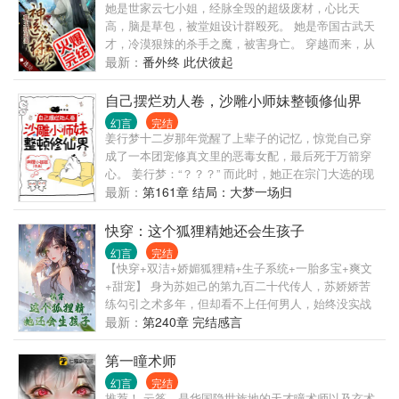
她是世家云七小姐，经脉全毁的超级废材，心比天
高，脑是草包，被堂姐设计群殴死。 她是帝国古武天
才，冷漠狠辣的杀手之魔，被害身亡。 穿越而来，从
此草包也风骚！ 超级废材？ 修得逆天神功，成绝代神
最新：
番外终 此伏彼起
医，控天火，驭万兽，名动四方，睥睨群雄，这也叫
废材，你眼是瞎了还是长头顶了？！ 某日闲来无事，
自己摆烂劝人卷，沙雕小师妹整顿修仙界
她坐山打劫：此山是我开，此树是我栽，要从此路
幻言
完结
过，留下异宝来。 他是神秘的腹黑邪王，却隐匿成宗
姜行梦十二岁那年觉醒了上辈子的记忆，惊觉自己穿
门公子。 路遇打劫？他腹黑一笑：劫财多没意思，不
成了一本团宠修真文里的恶毒女配，最后死于万箭穿
如劫个色！ 从此狠辣妖孽的她，与无耻黑心的他，相
心。 姜行梦：“？？？” 而此时，她正在宗门大选的现
爱相杀，天地颤抖…… ** 连玦全新玄幻力作，谱写言
场，脚已经迈向了原着里她所在的宗门。 姜行梦：于
最新：
第161章 结局：大梦一场归
情大玄幻，男女主绝壁干净！坑品五星，欢迎入坑。
是转身向另一个宗门走去.jpg 新宗门加上姜行梦只有
** 【初见，劫财撞上劫色】 云芷汐伸手要拦住这死男
五个人。 师兄师姐对姜行梦疼宠非常，哪儿哪儿都
快穿：这个狐狸精她还会生孩子
人的手，可是两手却轻易的被他一只大手缚住，并且
好，但姜行梦知道，这是一窝子炮灰。 风流倜傥的师
幻言
完结
举过头按在车厢壁上！而男人的另一只手，则攀山越
尊，被主角团污蔑而惨死。 语重心长：“师尊，愿你善
【快穿+双洁+娇媚狐狸精+生子系统+一胎多宝+爽文
岭，掠过她的臀，蔓延过她的腰背…… “住手！”在容
良，且有锋芒！旁人折你翅膀，你便毁他天堂！” 天生
+甜宠】 身为苏妲己的第九百二十代传人，苏娇娇苦
煌的手要摸到她胸口时，云芷汐厉声警告，一股冰冷
剑心大师兄，被女主抢走老婆剑而致力于追杀女主。
练勾引之术多年，但却看不上任何男人，始终没实战
森然的杀气散出！心中是极度的愤怒，她如果不是用
姜行梦拿出一套：“大师兄，剑有什么好的？你看看这
过。 为了九尾狐族的血脉得以延续，苏娇娇绑定生子
最新：
第240章 完结感言
了这废材身体，绝对不会这样任由人宰割！ 可是容煌
个加特林！” 清冷美丽二师姐，被爱上女主的未婚夫背
系统，不仅可以锻炼自己的狐媚之术，还可以在拥有
根本不理会云芷汐的警告，倒是她一身的杀气，让他
刺而执着于跟主角团作对。 姜行梦带着二师姐来到花
足够的积分之后就可以无偿获得一个有她自己血脉的
第一瞳术师
稍微抬了抬眸。他见她此时面色铁青，一双本慵懒淡
楼，左拥右抱：“二师姐，世上美男千千万，不行咱就
小狐狸宝宝。 世界一：直男军人在末世被迫和我生孩
漠的眸，正蕴含万千杀机的瞪着他。他相信若眼神可
幻言
完结
赶紧换！” 谦谦君子三师兄，被女主渣了之后顺利黑
子（完） 末世来临，叶怀章的离婚申请被驳回，接到
推荐！ 云筝，是华国隐世族地的天才瞳术师以及玄术