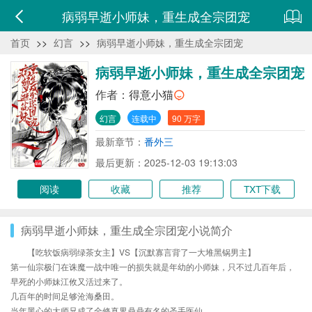
病弱早逝小师妹，重生成全宗团宠
首页
>>
幻言
>>
病弱早逝小师妹，重生成全宗团宠
病弱早逝小师妹，重生成全宗团宠
作者：
得意小猫
幻言
连载中
90 万字
最新章节：
番外三
最后更新：2025-12-03 19:13:03
阅读
收藏
推荐
TXT下载
病弱早逝小师妹，重生成全宗团宠小说简介
【吃软饭病弱绿茶女主】VS【沉默寡言背了一大堆黑锅男主】
第一仙宗极门在诛魔一战中唯一的损失就是年幼的小师妹，只不过几百年后，
早死的小师妹江攸又活过来了。
几百年的时间足够沧海桑田。
当年黑心的大师兄成了全修真界鼎鼎有名的圣手医仙。