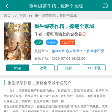
重生绿茶作精，撩翻全京城
首页
>>
古言
>>
重生绿茶作精，撩翻全京城
重生绿茶作精，撩翻全京城
作者：
爱吃熏猪肚的金桑君
古言
连载中
213 万字
最新章节：
第300章 卷末终章！＂作精永不灭！
＂
最后更新：2025-07-04 16:02:05
阅读
收藏
推荐
TXT下载
重生绿茶作精，撩翻全京城小说简介
前世，沈落雁是相府最蠢笨的嫡女，被庶妹的“白莲花”表象蒙骗，被渣男的
甜言蜜语蛊惑，最终在生日宴上饮下毒酒，含恨而亡。临死前，她眼睁睁看着
庶妹穿上自己的嫁衣，抢走本该属于她的一切
重生回到及笄礼前三天，正撞见庶妹泪眼汪汪地要“借”走母亲留下的珠钗。沈落
雁心中冷笑，面上却瞬间红了眼眶，柔弱地握住庶妹的手：“妹妹，这珠钗是阿