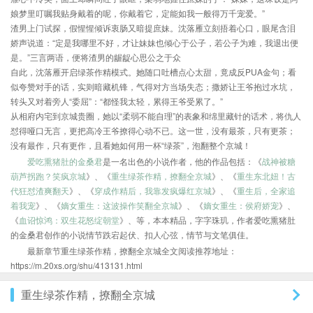
娘梦里叮嘱我贴身戴着的呢，你戴着它，定能如我一般得万千宠爱。”
渣男上门试探，假惺惺倾诉衷肠又暗提庶妹。沈落雁立刻捂着心口，眼尾含泪
娇声说道：“定是我哪里不好，才让妹妹也倾心于公子，若公子为难，我退出便
是。”三言两语，便将渣男的龌龊心思公之于众
自此，沈落雁开启绿茶作精模式。她随口吐槽点心太甜，竟成反PUA金句；看
似夸赞对手的话，实则暗藏机锋，气得对方当场失态；撒娇让王爷抱过水坑，
转头又对着旁人“委屈”：“都怪我太轻，累得王爷受累了。”
从相府内宅到京城贵圈，她以“柔弱不能自理”的表象和绵里藏针的话术，将仇人
怼得哑口无言，更把高冷王爷撩得心动不已。这一世，没有最茶，只有更茶；
没有最作，只有更作，且看她如何用一杯“绿茶”，泡翻整个京城！
爱吃熏猪肚的金桑君
是一名出色的小说作者，他的作品包括：《
战神被糖
葫芦拐跑？笑疯京城
》、《
重生绿茶作精，撩翻全京城
》、《
重生东北妞！古
代狂怼渣爽翻天
》、《
穿成作精后，我靠发疯爆红京城
》、《
重生后，全家追
着我宠
》、《
嫡女重生：这波操作笑翻全京城
》、《
嫡女重生：侯府娇宠
》、
《
血诏惊鸿：双生花怒绽朝堂
》、等，本本精品，字字珠玑，作者爱吃熏猪肚
的金桑君创作的小说情节跌宕起伏、扣人心弦，情节与文笔俱佳。
最新章节重生绿茶作精，撩翻全京城全文阅读推荐地址：
https://m.20xs.org/shu/413131.html
重生绿茶作精，撩翻全京城