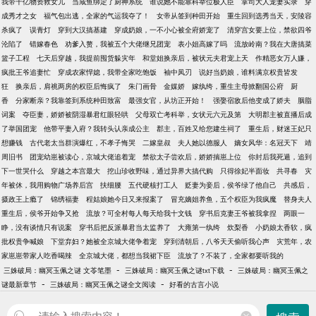
我带千亿物资救女儿
当咸鱼绑定了厨神系统
谁说她不能靠科举位极人臣
掌司大人宠妻实录
穿
成秀才之女
福气包出逃，全家的气运我夺了！
女帝从签到种田开始
重生回到选秀当天，安陵容
杀疯了
误青灯
穿到大汉搞基建
穿成奶娘，一不小心被全府娇宠了
清穿宫女要上位，禁欲四爷
沦陷了
错嫁春色
劝爹入赘，我被五个大佬继兄团宠
表小姐高嫁了吗
流放岭南？我在大唐搞菜
篮子工程
七天后穿越，我提前囤货躲灾年
和堂姐换亲后，被状元夫君宠上天
作精恶女万人嫌，
疯批王爷追妻忙
穿成农家悍媳，我带全家吃饱饭
袖中凤刃
说好当奶娘，谁料满京权贵皆发
狂
换亲后，肩祧两房的权臣后悔疯了
朱门画骨
金媒娇
嫁纨绔，重生主母掀翻国公府
厨
香
分家断亲？我靠签到系统种田致富
最强女官，从坊正开始！
强娶宿敌后他变成了娇夫
胭脂
词案
夺臣妻，娇娇被阴湿暴君红眼轻哄
父母双亡考科举，女状元六元及第
大明郡主被直播后成
了举国团宠
他带平妻入府？我转头认亲成公主
郡主，百姓又给您建生祠了
重生后，财迷王妃只
想赚钱
古代老太当群演爆红，不孝子悔哭
二嫁皇叔
夫人她以德服人
嫡女风华：名冠天下
靖
周旧书
团宠幼崽被读心，京城大佬追着宠
禁欲太子尝欢后，娇娇揣崽上位
你封后我死遁，追到
下一世哭什么
穿越之本宫最大
挖山珍收野味，通过异界大搞代购
只得徐妃半面妆
共寻春
灾
年被休，我用购物广场养后宫
扶细腰
五代硬核打工人
贬妻为妾后，侯爷绿了他自己
共感后，
摄政王上瘾了
锦绣福妻
程姑娘她今日又来报案了
冒充嫡姐养鱼，五个权臣为我疯魔
替身夫人
重生后，侯爷开始争又抢
流放？可全村每人每天给我十文钱
穿书后克妻王爷被我拿捏
两眼一
睁，没有谈情只有说案
穿书后把反派暴君当太监养了
大雍第一纨绔
炊梨香
小奶娘太香软，疯
批权贵争喊娘
下堂弃妇？她被全京城大佬争着宠
穿到清朝后，八爷天天偷听我心声
灾荒年，农
家崽崽带家人吃香喝辣
全京城大佬，都想当我裙下臣
流放了？不装了，全家都要听我的
-
-
三姝破局：幽冥玉佩之谜 文苓笔墨
三姝破局：幽冥玉佩之谜txt下载
三姝破局：幽冥玉佩之
-
-
谜最新章节
三姝破局：幽冥玉佩之谜全文阅读
好看的古言小说