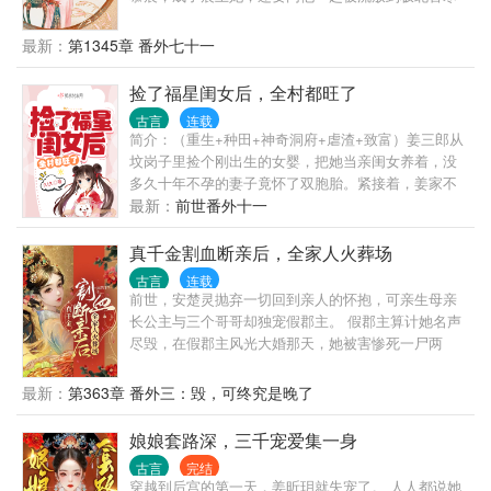
之地，一路上不但艰苦还凶险不断，但憨憨就是有福
气，不但顺利的到达了目的地，而且还开创了一片新
最新：
第1345章 番外七十一
天地。 护卫：“王爷，将士们的口粮不够了！” 王
爷：“这事儿你跟王妃说。” 护卫：“王爷，将士们的冬
捡了福星闺女后，全村都旺了
衣还没做呢！” 王爷：“不是跟你说了吗，这事儿直接
古言
连载
跟王妃说就行了！” 护卫：“王爷，啥事儿都找王妃不
简介：（重生+种田+神奇洞府+虐渣+致富）姜三郎从
太好吧！别人该说您吃软饭了！” 王爷：“哼！让他们
坟岗子里捡个刚出生的女婴，把她当亲闺女养着，没
嫉妒去吧！” 护卫：“…………”
多久十年不孕的妻子竟怀了双胞胎。紧接着，姜家不
断有好事降临，从一贫如洗，一步步走上富裕之路。
最新：
前世番外十一
全村人都羡慕姜家好运气，都想沾沾小仙童的福气。
樱宝小...
真千金割血断亲后，全家人火葬场
古言
连载
前世，安楚灵抛弃一切回到亲人的怀抱，可亲生母亲
长公主与三个哥哥却独宠假郡主。 假郡主算计她名声
尽毁，在假郡主风光大婚那天，她被害惨死一尸两
命。 重生归来，她醒悟了，什么劳什子的血缘亲情，
她不要了！ 谁知，国公府却把她接了回去，当成宝宠
最新：
第363章 番外三：毁，可终究是晚了
上了天！ 另有三个风华绝代的大堂哥，化身宠妹狂
魔。 甚至，西夜国第一美男夜澜宸亲自化身护花使
娘娘套路深，三千宠爱集一身
者，将她宠成了全天下最让人羡慕的女子。 这个时
古言
完结
候，他那几个亲哥哥去却一个比一个惨。 亲大哥，被
穿越到后宫的第一天，姜昕玥就失宠了。 人人都说她