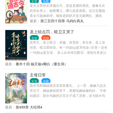
古言
连载
生…… 还好金手指够大，宋祁费死费活的当了那么多
老太太带孙女穿越古代，喜提直播间系统。摄像头长
年的打工人，成就了大好帝国。原本以为可以躺平
在孙女身上，她看哪儿，哪儿就是画面。这注定颜值
了，却不曾想……这仅仅是开始。 （最后，谢谢大家
美女只能做助理，皱纹老奶奶才是当家网红。播啥
观看，简介无能，请看正文） 1.大胖橘?? 2.温实初??
呢？穷到尿血，为口吃的都得勒紧裤腰带骂街掐架，
最新：
第三百四十四章 乌鸡白凤丸
3.年羹尧?? 4.安比槐?? 5.弘晖?? 6.狂徒与三阿哥?? 7.
上打尖心眼老头，下踢隔壁村老太，一套王八拳呼风
五蛋弘昼?? 番外一：当宜修穿成沈眉庄?? 番外二：当
唤雨所向披靡。后来厉害了，水灾兵祸匪患，挖渠基
圣上轻点罚，暗卫又哭了
安陵容长得像柔则?? 番外三：宜修变成如懿?? 番外
建积粮，祖孙俩带领直播间老铁，建设古代农村梦想
四：果郡王的艳色后宫?? 全书完结
古言
完结
家园。
双男主，皇上暗卫，穿越，有系统，有任务。皇上攻
转受。暗卫受转攻。有一对副cp是哭包攻+壮受～还有
一对副cp是互攻。 皇上从未掉过眼泪，系统任务是让
皇上哭九十九次，以期拥有怜悯苍生之心。看此文请
勿带脑子，主打一个爽文，愉快恋爱，双向奔赴，甜
最新：
番外十四 杨天瑜x卿白（重生局）
宠。前期有轻虐身，不虐心。全程甜宠～ 这是什么人
间疾苦！林默欲哭无泪，刚刚升任大区总监的他在庆
主母日常
功宴上就被电晕，醒过来竟然在皇帝苏景皓的榻上！
古言
连载
成了皇帝的暗卫！差点就成了男宠！ “我不要做男
陆令筠和嫡妹陆含宜双双重生。 上一世，她嫁六品文
宠。” “好，升暗卫统领。” “我要出任务。” “好，不许受
官次子，嫡妹嫁侯府世子，谁都说嫡妹嫁的好。 可谁
伤。” 见过皇帝保护暗卫的吗！那要暗卫做什么！ 职
知最后，陆令筠嫁的文官次子成了丞相，还为陆令筠
业自尊心稀碎—— “北国叛乱，我要做将军。” “好，许
请了一品诰命，而嫡妹，斗不过世子爱妾，将二人逼
你千军万马，但要为朕完璧而归。” 一边罚一边心疼落
得私奔，最终守了一世活寡。 陆令筠风光一世，再次
最新：
第499章 大结局4
泪的冰山皇帝+由受转攻的暗卫。 系统：宿主的任务
睁开眼却发现重回十六岁刚议亲时。 嫡妹抢先抢了她
已经完成，可以回现代世界升官发财娶老婆了。 凌