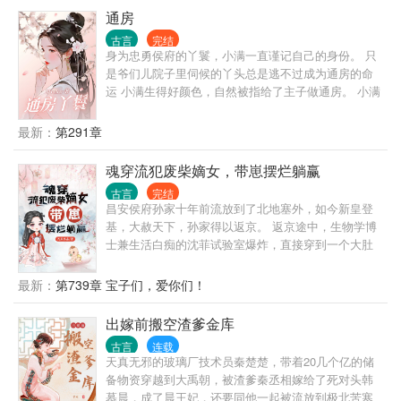
的潜力股，把侯府世子夫人让给陆令筠。 陆令筠见此
通房
漠：他为我掉这么多泪，我还他一生一世——
淡淡一笑。 抢吧抢吧，她日后会发现，李二能当上丞
古言
完结
相，能给妻子请诰命都是她为他谋划铺出的路。 没有
身为忠勇侯府的丫鬟，小满一直谨记自己的身份。 只
她，李闻洵最多也就是个六品官的实力。 嫡妹想要的
是爷们儿院子里伺候的丫头总是逃不过成为通房的命
诰命封号更是不可能有。 不过抢了姻缘，那陆令筠这
运 小满生得好颜色，自然被指给了主子做通房。 小满
一世就做侯府主母吧，更加风光的侯府主母。
谨记自己的身份，不要妄图和主子谈情说爱，也不要
与未来少夫人争风吃醋，只求好好活着……
最新：
第291章
魂穿流犯废柴嫡女，带崽摆烂躺赢
古言
完结
昌安侯府孙家十年前流放到了北地塞外，如今新皇登
基，大赦天下，孙家得以返京。 返京途中，生物学博
士兼生活白痴的沈菲试验室爆炸，直接穿到一个大肚
婆身上，直接喜当娘。原主未婚先孕且孩子生父不
详，让家族蒙羞，被直接被赶出家门。 沈菲和小崽崽
最新：
第739章 宝子们，爱你们！
大眼瞪小眼，怎么办？在这古代我自己都养不活，如
今还要带着你。 沈菲决定带崽摆烂，直接找娃他亲
出嫁前搬空渣爹金库
爹，让他负责。 啥? 这时候认亲很难，不难不难，来
古言
连载
给我一根头发，我做个实验，结果保真。
天真无邪的玻璃厂技术员秦楚楚，带着20几个亿的储
备物资穿越到大禹朝，被渣爹秦丞相嫁给了死对头韩
慕晨，成了晨王妃，还要同他一起被流放到极北苦寒