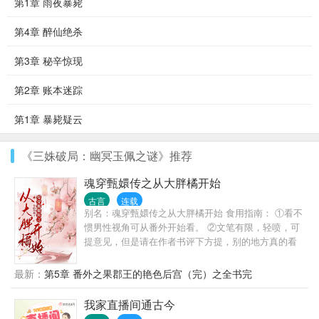
第1章 雨夜暴毙
第4章 醉仙绝杀
第3章 秘辛惊现
第2章 账本迷踪
第1章 暴毙疑云
《三姝破局：幽冥玉佩之谜》推荐
魂穿甄嬛传之从大胖橘开始
古言
连载
别名：魂穿甄嬛传之从大胖橘开始 食用指南： ①看不
惯男性视角可从番外开始看。 ②文笔有限，轻喷，可
提意见，但是请在作者书评下方提，别的地方真的看
不到，谢谢。 ③第一个世界因为男主还未成长，相信
爱情，有自曝环节，不喜还请跳过。 「金手指强大每
最新：
第5章 番外之果郡王的艳色后宫（完）之全书完
个世界一个金手指＋男性向」 宋祁穿越了，成了剧中
的大胖橘。 嗯，年轻了，后宫还佳丽三千，宋祁表示
我家直播间通古今
赚了，可后宫妃嫔接二连三的重生，让宋祁怀疑人