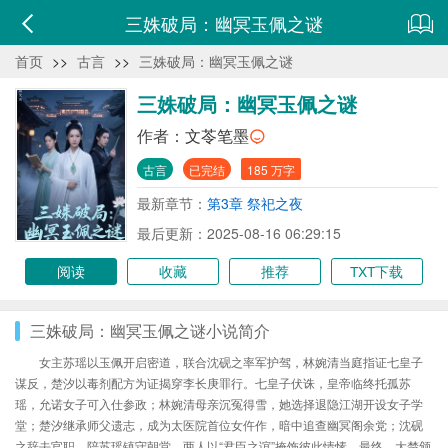
三姝破局：幽冥玉佩之谜
首页
>>
古言
>>
三姝破局：幽冥玉佩之谜
三姝破局：幽冥玉佩之谜
作者：
文苓笔墨
古言
已完结
185 万字
最新章节：
第3章 祭祀之夜
最后更新：2025-08-16 06:29:15
阅读
收藏
推荐
TXT下载
三姝破局：幽冥玉佩之谜小说简介
女主苏瑶以玉佩开启密道，联合沈砚之率军护驾，林婉清当庭指证七皇子
谋反，楚汐以毒剂配方为证揭穿李长庚罪行。七皇子伏诛，皇帝临终托孤苏
瑶，允诺女子可入仕参政；林婉清母亲沉冤得雪，她选择退隐江湖开设女子学
堂；楚汐继承师父遗志，成为太医院首位女仵作，暗中追查幽冥阁余党；沈砚
之辞去官职，陪苏瑶镇守朝堂，两人以“君臣之谊”掩饰彼此情愫。最终，大楚颁