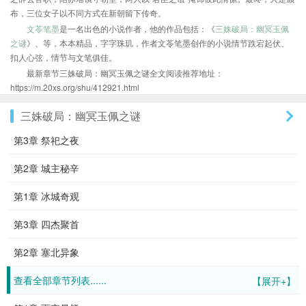
布，三位女子以不同方式在新朝留下传奇。
文苓笔墨
是一名出色的小说作者，他的作品包括：《
三姝破局：幽冥玉佩
之谜
》、等，本本精品，字字珠玑，作者文苓笔墨创作的小说情节跌宕起伏、
扣人心弦，情节与文笔俱佳。
最新章节三姝破局：幽冥玉佩之谜全文阅读推荐地址：
https://m.20xs.org/shu/412921.html
三姝破局：幽冥玉佩之谜
第3章 祭祀之夜
第2章 城主秘辛
第1章 冰城奇观
第3章 四杰聚首
第2章 塞北异象
查看全部章节列表......
【展开+】