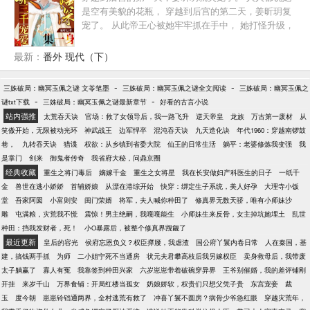
白莲花妹妹弄瘸了双腿！ 亲二哥，被害成了西夜最大
是空有美貌的花瓶， 穿越到后宫的第二天，姜昕玥复
的贪官，人人喊打！ 亲三哥，被贬成了平民，每天都
宠了。 从此帝王心被她牢牢抓在手中， 她打怪升级，
要去街上挑粪！ 还有她那偏心到咯吱窝的长公主母
一路从贵人至皇贵妃，盛宠不衰。 宣武帝：当初是见
亲，一顶绿帽子戴了十几年！与驸马的外室打架，薅
色起意，后来是为色所迷，谁知道这个女人还有多少
最新：
番外 现代（下）
秃头了！ 想要求原谅？ 哼！ 下辈子，下下辈子，做
面是朕不知道的？ 姜昕玥：皇帝就是后宫中血条最粗
梦都别想！
的大boss，打空他的血条，我就能做这深宫宠妃。
-
-
三姝破局：幽冥玉佩之谜 文苓笔墨
三姝破局：幽冥玉佩之谜全文阅读
三姝破局：幽冥玉佩之
Ps:女主一心搞事业，只想富贵荣华，锦衣玉食过一
-
-
谜txt下载
三姝破局：幽冥玉佩之谜最新章节
好看的古言小说
生，吹拿唱打样样精通，千层套路拿下皇帝。 宣武帝
站内强推
太荒吞天诀
官场：救了女领导后，我一路飞升
逆天帝皇
龙族
万古第一废材
从
不重女色，更爱江山，但似乎却栽在了当初自己厌弃
笑傲开始，无限被动光环
神武战王
边军悍卒
混沌吞天诀
九天造化诀
年代1960：穿越南锣鼓
的嫔妃手里。
巷，
九转吞天诀
猎谍
权欲：从乡镇到省委大院
仙王的日常生活
躺平：老婆修炼我变强
我
是掌门
剑来
御鬼者传奇
我省府大秘，问鼎京圈
经典收藏
重生之将门毒后
嫡嫁千金
重生之女将星
我在长安做妇产科医生的日子
一纸千
金
兽世在逃小娇娇
首辅娇娘
从漂在港综开始
快穿：绑定生子系统，美人好孕
大理寺小饭
堂
吾家阿囡
小富则安
闺门荣婿
将军，夫人喊你种田了
修真界无数天骄，唯有小师妹沙
雕
屯满粮，灾荒我不慌
震惊！男主绝嗣，我嘎嘎能生
小师妹生来反骨，女主掉坑她埋土
乱世
种田：挡我发财者，死！
小O暴露后，被整个修真界觊觎了
最近更新
皇后的容光
侯府忘恩负义？权臣撑腰，我虐渣
国公府丫鬟内卷日常
人在秦国，基
建，搞钱两手抓
为师
二小姐宁死不当通房
状元夫君攀高枝后我另嫁权臣
卖身救母后，我带废
太子躺赢了
寡人有冤
我靠签到种田兴家
六岁崽崽带着破碗穿异界
王爷别催婚，我的差评铺刚
开挂
来岁千山
万界食铺：开局红楼当孤女
奶娘娇软，权贵们只想父凭子贵
东宫宠妾
裁
玉
度今朝
崽崽铃铛通两界，全村逃荒有救了
冲喜丫鬟不圆房？病骨少爷急红眼
穿越灾荒年，