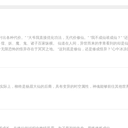
各种代价。” “大爷我直接优化功法，无代价修仙。” “我不成仙谁成仙？” “还有谁？还
、儒、妖、魔、鬼、诸子百家纵横。 仙道在人间，异世而来的李青看到的却是仙
个无限恐怖的怪异存在于冥冥之地。 “这到底是修仙，还是修成怪异？”心中冰
 实际上，柳柊是杨眉大仙的后裔，具有变异的时空属性，神魂能够前往其他世界
断成长，在修仙的过程中饱经风霜，为了最初的执念，最终修炼成仙。