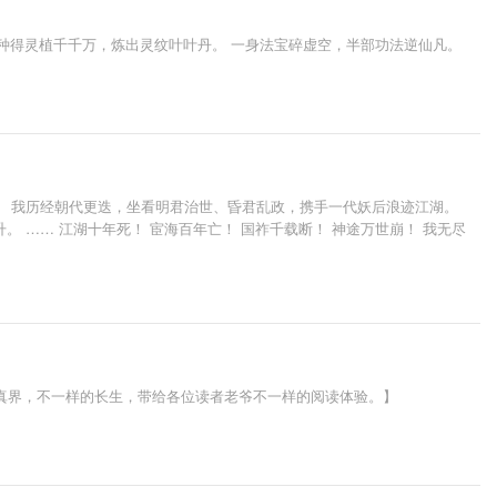
 种得灵植千千万，炼出灵纹叶叶丹。 一身法宝碎虚空，半部功法逆仙凡。
。 我历经朝代更迭，坐看明君治世、昏君乱政，携手一代妖后浪迹江湖。
 …… 江湖十年死！ 宦海百年亡！ 国祚千载断！ 神途万世崩！ 我无尽
修真界，不一样的长生，带给各位读者老爷不一样的阅读体验。】