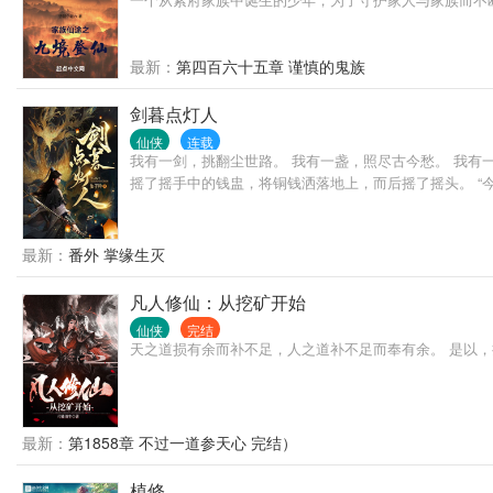
最新：
第四百六十五章 谨慎的鬼族
剑暮点灯人
仙侠
连载
我有一剑，挑翻尘世路。 我有一盏，照尽古今愁。 我有一
摇了摇手中的钱盅，将铜钱洒落地上，而后摇了摇头。 “今日卦
最新：
番外 掌缘生灭
凡人修仙：从挖矿开始
仙侠
完结
天之道损有余而补不足，人之道补不足而奉有余。 是以
最新：
第1858章 不过一道参天心 完结）
植修