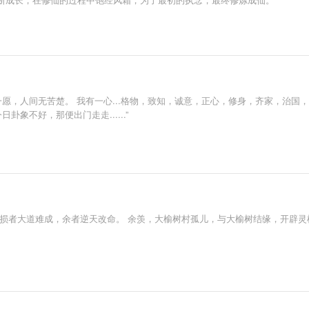
愿，人间无苦楚。 我有一心...格物，致知，诚意，正心，修身，齐家，治国，平
象不好，那便出门走走......”
，损者大道难成，余者逆天改命。 余羡，大榆树村孤儿，与大榆树结缘，开辟灵