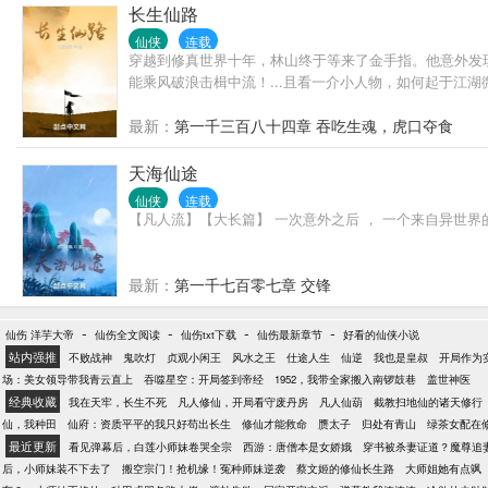
长生仙路
仙侠
连载
穿越到修真世界十年，林山终于等来了金手指。他意外发
能乘风破浪击楫中流！...且看一介小人物，如何起于江湖微.
最新：
第一千三百八十四章 吞吃生魂，虎口夺食
天海仙途
仙侠
连载
【凡人流】【大长篇】 一次意外之后 ， 一个来自异世
最新：
第一千七百零七章 交锋
-
-
-
-
仙伤 洋芋大帝
仙伤全文阅读
仙伤txt下载
仙伤最新章节
好看的仙侠小说
站内强推
不败战神
鬼吹灯
贞观小闲王
风水之王
仕途人生
仙逆
我也是皇叔
开局作为
场：美女领导带我青云直上
吞噬星空：开局签到帝经
1952，我带全家搬入南锣鼓巷
盖世神医
经典收藏
我在天牢，长生不死
凡人修仙，开局看守废丹房
凡人仙葫
截教扫地仙的诸天修行
仙，我种田
仙府：资质平平的我只好苟出长生
修仙才能救命
赝太子
归处有青山
绿茶女配在
最近更新
看见弹幕后，白莲小师妹卷哭全宗
西游：唐僧本是女娇娥
穿书被杀妻证道？魔尊追
后，小师妹装不下去了
搬空宗门！抢机缘！冤种师妹逆袭
蔡文姬的修仙长生路
大师姐她有点飒