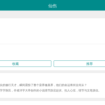
仙伤
收藏
推荐
尖的修行天才，瞬间震惊了整个栾界修真界，他们的命运将何去何从？
字字珠玑，作者洋芋大帝创作的小说情节跌宕起伏、扣人心弦，情节与文笔俱佳。