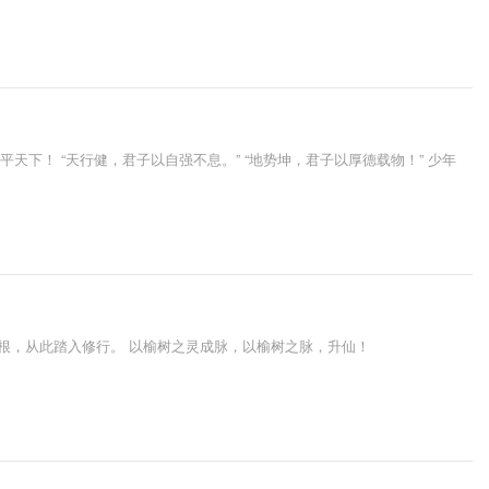
天下！ “天行健，君子以自强不息。” “地势坤，君子以厚德载物！” 少年
根，从此踏入修行。 以榆树之灵成脉，以榆树之脉，升仙！