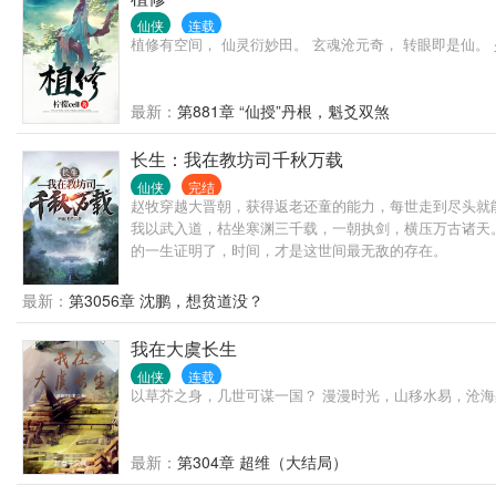
仙侠
连载
植修有空间， 仙灵衍妙田。 玄魂沧元奇， 转眼即是仙
最新：
第881章 “仙授”丹根，魁爻双煞
长生：我在教坊司千秋万载
仙侠
完结
赵牧穿越大晋朝，获得返老还童的能力，每世走到尽头就
我以武入道，枯坐寒渊三千载，一朝执剑，横压万古诸天。
的一生证明了，时间，才是这世间最无敌的存在。
最新：
第3056章 沈鹏，想贫道没？
我在大虞长生
仙侠
连载
以草芥之身，几世可谋一国？ 漫漫时光，山移水易，沧海
最新：
第304章 超维（大结局）