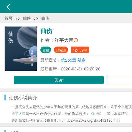
首页
>>
仙侠
>>
仙伤
仙伤
作者：
洋芋大帝
仙侠
已完结
124 万字
最新章节：
第255章 敲定
最后更新：2026-03-31 02:20:26
阅读
仙伤小说简介
一批完全失去记忆的少年自千年前现世的第九绝地外苏醒而来，几乎个个是顶
洋芋大帝
是一名出色的小说作者，他的作品包括：《
仙伤
》、等，本本精品，
最新章节仙伤全文阅读推荐地址：https://m.20xs.org/shu/412130.html