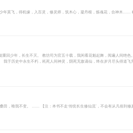
。 少年莫飞，得机缘，入百灵，修灵师，筑木心，凝丹根，炼魂花，合神木……
能重回少年，长生不灭。 教坊司为官五十载，我闲看花魁起舞，阅遍人间绝色
 我于历史中永生不朽，耗死人间神灵，阴死无敌谪仙，终在岁月尽头得道飞升。
桑田，唯我不变。 …… 【注：本书不走‘传统长生修仙流’，不会有从凡俗到