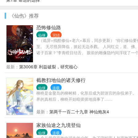
《仙伤》推荐
恐怖修仙路
仙侠
完结
“ （诡异+残酷修仙+老六+幕后，同步更新） “你们修仙要付出
至。 无尽怪异降临，掀起无边杀戮。 人间红尘，道、佛
诸子百家？”李青瞠目结舌。 眼前的雕像隐约间浮现了一
最新：
第3006章 利益破裂，研究核心
截教扫地仙的诸天修行
仙侠
连载
柳柊是金鳌岛的柳树精，化形后成为碧游宫的杂役弟子。
界的真相后，柳柊开始暗搓搓地搞事了……
最新：
第两千一百二十九章 神仙炮灰4
家族仙途之九境登仙
仙侠
连载
一个从紫府家族中诞生的少年，为了守护家人与家族而不