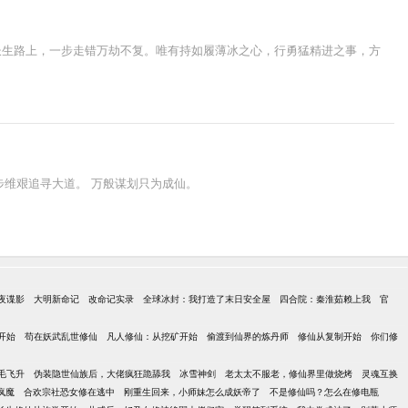
长生路上，一步走错万劫不复。唯有持如履薄冰之心，行勇猛精进之事，方
步维艰追寻大道。 万般谋划只为成仙。
夜谍影
大明新命记
改命记实录
全球冰封：我打造了末日安全屋
四合院：秦淮茹赖上我
官
开始
苟在妖武乱世修仙
凡人修仙：从挖矿开始
偷渡到仙界的炼丹师
修仙从复制开始
你们修
毛飞升
伪装隐世仙族后，大佬疯狂跪舔我
冰雪神剑
老太太不服老，修仙界里做烧烤
灵魂互换
疯魔
合欢宗社恐女修在逃中
刚重生回来，小师妹怎么成妖帝了
不是修仙吗？怎么在修电瓶