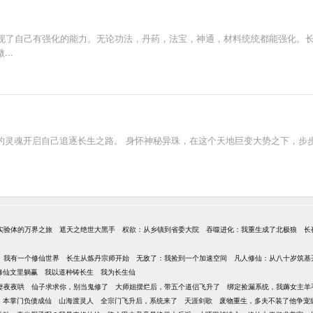
现了自己有强化的能力。无论功法，丹药，法宝，神通，材料统统都能强化。
..
界的灵魂开启自己追逐长生之路。 身怀神秘异珠，在这个天地巨变大势之下，步
实验体的万界之旅
遮天之绝世大黑手
权欲：从乡镇到省委大院
吞噬进化：我重生成了北极狼
长
我有一个修仙世界
长生从炼丹宗师开始
无敌了：我捡到一个加速空间
凡人修仙：从八十岁筑基
修仙文里躺赢
我以道种铸长生
我为长生仙
妻夜夜哄
仙子求求你，别当鬼修了
大师姐摆烂后，带五个道侣飞升了
绑定捡漏系统，我薅女主羊
本掌门负债成仙
山海渡灵人
全宗门飞升后，系统来了
天涯剑歌
废物重生，多夫不装了他争宠