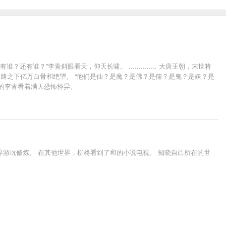
有谁？”李青斜眼看天，仰天长啸。 .............. 大唐王朝，末世将
路之下亿万白骨和绝望。 “他们是仙？是魔？是佛？是儒？是鬼？是妖？是
凉的李青看着满天恐怖怪异。
游玩修炼。 在其他世界，柳柊看到了和的小说电视。 知晓自己所在的世