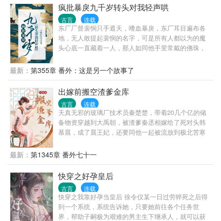
父母来相认，爹不疼娘不爱？没关系，宋九护短疼丈
疯批暴戾九千岁转头对我轻声哄
夫。斗极品虐渣渣，带着傻夫发家致富，谁也别想欺
古言
连载
负他。 宋九：“荣长只有我能欺负。” 任荣长：“只有媳
东厂厂督裴悯只手遮天，嗜血暴戾，东厂耳目遍布各
妇能欺负我，其他人都不准欺负我媳妇。”
地，无人敢提起裴悯的名字，可是所有人都以为的魔
头心底一直藏着一人，那人如同他手里常戴的佛珠，
圣洁不可侵犯。 在他手握重权，心底那抹白光及笄
后，便求了圣旨想娶她回府好好珍爱。 宋慈安，前世
最新：
第355章 番外：这是另一个故事了
错信伪善的亲人，凄惨带着悔恨离世，再睁眼时，回
到了收到赐婚圣旨那日。 她不再哭闹怨恨，只是想为
出嫁前搬空渣爹金库
母报仇，夺回母亲的嫁妆后嫁给他，这一次，她一定
古言
连载
十倍疼惜那个被她下药后，还一脸宠溺看着自己的
天真无邪的玻璃厂技术员秦楚楚，带着20几个亿的储
他。 （女主前世渴望亲情，错信虚伪家人，重生看透
备物资穿越到大禹朝，被渣爹秦丞相嫁给了死对头韩
一切，不圣母甚至有些冷漠，只在意男主，介意的宝
慕晨，成了晨王妃，还要同他一起被流放到极北苦寒
子可以避雷哈！）
之地，一路上不但艰苦还凶险不断，但憨憨就是有福
气，不但顺利的到达了目的地，而且还开创了一片新
最新：
第1345章 番外七十一
天地。 护卫：“王爷，将士们的口粮不够了！” 王
爷：“这事儿你跟王妃说。” 护卫：“王爷，将士们的冬
快穿之好孕皇后
衣还没做呢！” 王爷：“不是跟你说了吗，这事儿直接
古言
连载
跟王妃说就行了！” 护卫：“王爷，啥事儿都找王妃不
快穿之我靠好孕当皇后 徐令仪某一日过劳猝死之后得
太好吧！别人该说您吃软饭了！” 王爷：“哼！让他们
到一个系统，系统告诉她，只要她前往各个任务世
嫉妒去吧！” 护卫：“…………”
界，帮助子嗣极为艰难的男主生下继承人，就可以获