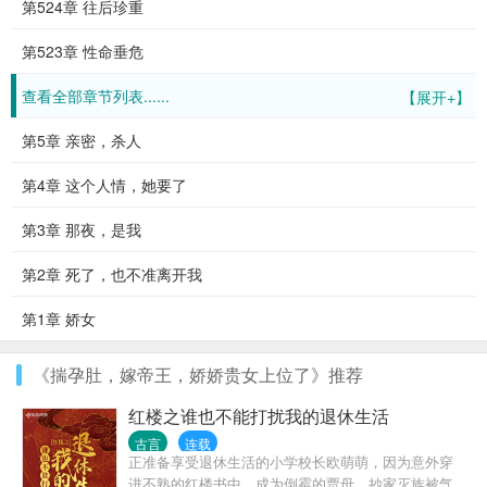
第524章 往后珍重
第523章 性命垂危
查看全部章节列表......
【展开+】
第5章 亲密，杀人
第4章 这个人情，她要了
第3章 那夜，是我
第2章 死了，也不准离开我
第1章 娇女
《揣孕肚，嫁帝王，娇娇贵女上位了》推荐
红楼之谁也不能打扰我的退休生活
古言
连载
正准备享受退休生活的小学校长欧萌萌，因为意外穿
进不熟的红楼书中，成为倒霉的贾母。抄家灭族被气