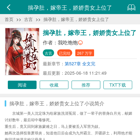
揣孕肚，嫁帝王，娇娇贵女上位了
首页
>>
古言
>>
揣孕肚，嫁帝王，娇娇贵女上位了
揣孕肚，嫁帝王，娇娇贵女上位了
作者：
我吃饱饱
古言
已完结
267 万字
最新章节：
第527章 全文完
最后更新：2025-06-18 11:21:49
阅读
收藏
推荐
TXT下载
揣孕肚，嫁帝王，娇娇贵女上位了小说简介
京城第一美人沈定珠为给家族洗清冤屈，做了一辈子的替身白月光，献媚
讨好数年，最后却中毒惨死。
重生后，竟又回到家族蒙难之日，马上要被丢入军营为妓。
她再次选择投靠萧琅炎，知道他日后会成为九州霸主、开疆辟土，利用他才能
救回流放漠北的父母亲人。