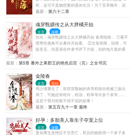
死，这可不是她想要的退休生活！为了安享晚年，说
不得她还要重操旧业，好好让这一家子的九漏鱼卷起
最新：
第六十二章
来！说白了，就是一个教育工作者为了咸鱼躺，不得
不在古代鸡娃的职业史。
魂穿甄嬛传之从大胖橘开始
古言
连载
别名：魂穿甄嬛传之从大胖橘开始 食用指南： ①看不
惯男性视角可从番外开始看。 ②文笔有限，轻喷，可
提意见，但是请在作者书评下方提，别的地方真的看
不到，谢谢。 ③第一个世界因为男主还未成长，相信
爱情，有自曝环节，不喜还请跳过。 「金手指强大每
最新：
第5章 番外之果郡王的艳色后宫（完）之全书完
个世界一个金手指＋男性向」 宋祁穿越了，成了剧中
的大胖橘。 嗯，年轻了，后宫还佳丽三千，宋祁表示
金陵春
赚了，可后宫妃嫔接二连三的重生，让宋祁怀疑人
古言
完结
生…… 还好金手指够大，宋祁费死费活的当了那么多
周少瑾重生了，前世背叛她的表哥程辂自然被三振出
年的打工人，成就了大好帝国。原本以为可以躺平
局了，可她还有程许，程诣，程举等许多个表哥……
了，却不曾想……这仅仅是开始。 （最后，谢谢大家
这是个我与程家不得不说的故事！
观看，简介无能，请看正文） 1.大胖橘?? 2.温实初??
最新：
第五百九十一章 最终
3.年羹尧?? 4.安比槐?? 5.弘晖?? 6.狂徒与三阿哥?? 7.
五蛋弘昼?? 番外一：当宜修穿成沈眉庄?? 番外二：当
好孕：多胎美人靠生子夺宠上位
安陵容长得像柔则?? 番外三：宜修变成如懿?? 番外
四：果郡王的艳色后宫?? 全书完结
古言
连载
姜知离生患绝症不甘而亡，死后的她获得一个多子多